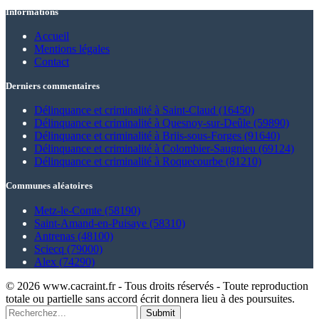
Informations
Accueil
Mentions légales
Contact
Derniers commentaires
Délinquance et criminalité à Saint-Claud (16450)
Délinquance et criminalité à Quesnoy-sur-Deûle (59890)
Délinquance et criminalité à Briis-sous-Forges (91640)
Délinquance et criminalité à Colombier-Saugnieu (69124)
Délinquance et criminalité à Roquecourbe (81210)
Communes aléatoires
Metz-le-Comte (58190)
Saint-Amand-en-Puisaye (58310)
Antrenas (48100)
Sciecq (79000)
Alex (74290)
© 2026 www.cacraint.fr - Tous droits réservés - Toute reproduction
totale ou partielle sans accord écrit donnera lieu à des poursuites.
Submit