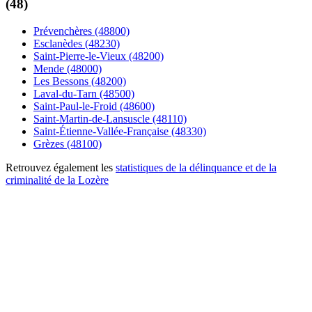
(48)
Prévenchères (48800)
Esclanèdes (48230)
Saint-Pierre-le-Vieux (48200)
Mende (48000)
Les Bessons (48200)
Laval-du-Tarn (48500)
Saint-Paul-le-Froid (48600)
Saint-Martin-de-Lansuscle (48110)
Saint-Étienne-Vallée-Française (48330)
Grèzes (48100)
Retrouvez également les
statistiques de la délinquance et de la
criminalité de la Lozère