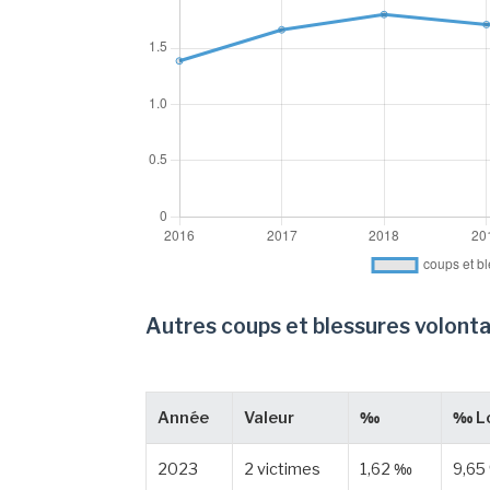
Autres coups et blessures volonta
Année
Valeur
‰
‰ Lo
2023
2 victimes
1,62 ‰
9,65