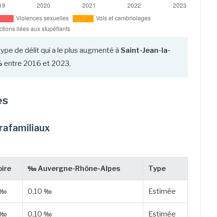
type de délit qui a le plus augmenté à
Saint-Jean-la-
%
entre 2016 et 2023.
es
trafamiliaux
ire
‰ Auvergne-Rhône-Alpes
Type
 ‰
0,10 ‰
Estimée
 ‰
0,10 ‰
Estimée