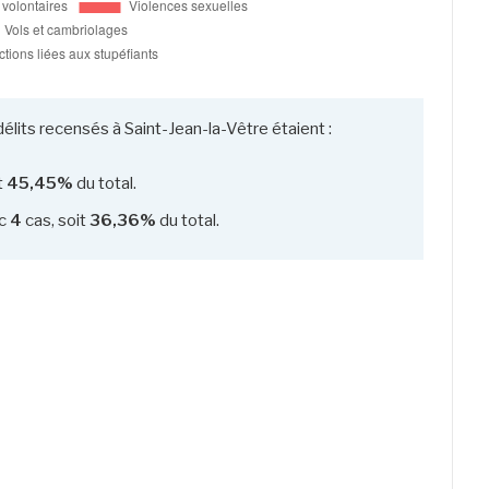
élits recensés à Saint-Jean-la-Vêtre étaient :
t
45,45%
du total.
c
4
cas, soit
36,36%
du total.