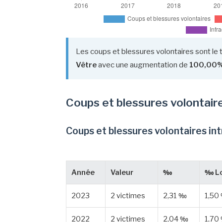
Les coups et blessures volontaires sont le 
Vêtre
avec une augmentation de
100,00
Coups et blessures volontair
Coups et blessures volontaires in
Année
Valeur
‰
‰ Lo
2023
2 victimes
2,31 ‰
1,50
2022
2 victimes
2,04 ‰
1,70