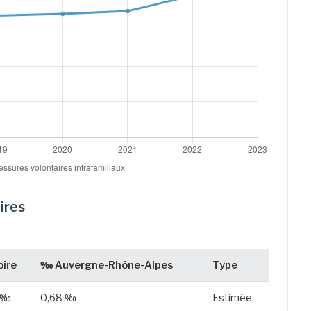
ires
ire
‰ Auvergne-Rhône-Alpes
Type
 ‰
0,68 ‰
Estimée