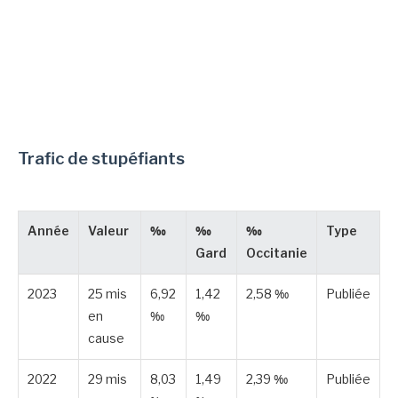
Trafic de stupéfiants
Année
Valeur
‰
‰
‰
Type
Gard
Occitanie
2023
25 mis
6,92
1,42
2,58 ‰
Publiée
en
‰
‰
cause
2022
29 mis
8,03
1,49
2,39 ‰
Publiée