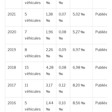
véhicules
‰
‰
2021
5
1,38
0,07
5,02 ‰
Publiée
véhicules
‰
‰
2020
7
1,96
0,08
5,27 ‰
Publiée
véhicules
‰
‰
2019
8
2,26
0,09
6,97 ‰
Publiée
véhicules
‰
‰
2018
15
4,28
0,08
6,98 ‰
Publiée
véhicules
‰
‰
2017
11
3,17
0,12
8,20 ‰
Publiée
véhicules
‰
‰
2016
5
1,44
0,10
8,56 ‰
Publiée
véhicules
‰
‰