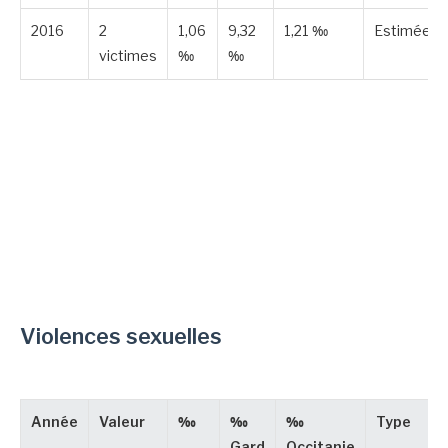
2016
2
1,06
9,32
1,21 ‰
Estimée
victimes
‰
‰
Violences sexuelles
Année
Valeur
‰
‰
‰
Type
Gard
Occitanie