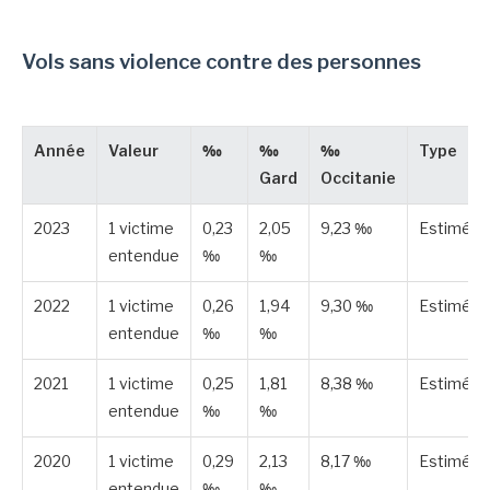
Vols sans violence contre des personnes
Année
Valeur
‰
‰
‰
Type
Gard
Occitanie
2023
1 victime
0,23
2,05
9,23 ‰
Estimée
entendue
‰
‰
2022
1 victime
0,26
1,94
9,30 ‰
Estimée
entendue
‰
‰
2021
1 victime
0,25
1,81
8,38 ‰
Estimée
entendue
‰
‰
2020
1 victime
0,29
2,13
8,17 ‰
Estimée
entendue
‰
‰