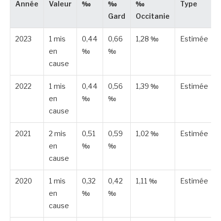
Année
Valeur
‰
‰
‰
Type
Gard
Occitanie
2023
1 mis
0,44
0,66
1,28 ‰
Estimée
en
‰
‰
cause
2022
1 mis
0,44
0,56
1,39 ‰
Estimée
en
‰
‰
cause
2021
2 mis
0,51
0,59
1,02 ‰
Estimée
en
‰
‰
cause
2020
1 mis
0,32
0,42
1,11 ‰
Estimée
en
‰
‰
cause