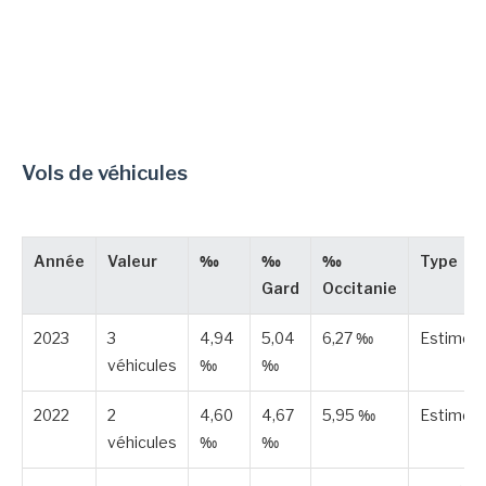
Vols de véhicules
Année
Valeur
‰
‰
‰
Type
Gard
Occitanie
2023
3
4,94
5,04
6,27 ‰
Estimée
véhicules
‰
‰
2022
2
4,60
4,67
5,95 ‰
Estimée
véhicules
‰
‰