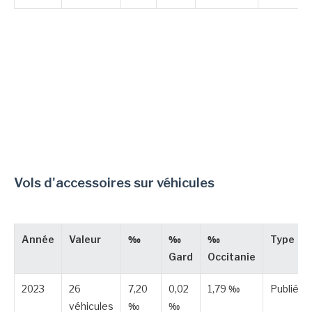
Vols d'accessoires sur véhicules
Année
Valeur
‰
‰
‰
Type
Gard
Occitanie
2023
26
7,20
0,02
1,79 ‰
Publiée
véhicules
‰
‰