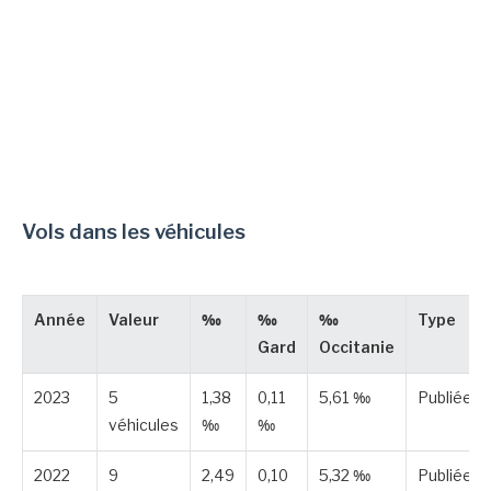
Vols dans les véhicules
Année
Valeur
‰
‰
‰
Type
Gard
Occitanie
2023
5
1,38
0,11
5,61 ‰
Publiée
véhicules
‰
‰
2022
9
2,49
0,10
5,32 ‰
Publiée