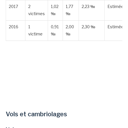
2017
2
1,02
1,77
2,23 ‰
Estimée
victimes
‰
‰
2016
1
0,91
2,00
2,30 ‰
Estimée
victime
‰
‰
Vols et cambriolages