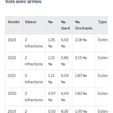
Vols avec armes
Année
Valeur
‰
‰
‰
Type
Gard
Occitanie
2023
2
1,35
6,03
2,18 ‰
Estimée
infractions
‰
‰
2022
2
1,23
5,80
2,15 ‰
Estimée
infractions
‰
‰
2021
2
1,13
6,09
1,87 ‰
Estimée
infractions
‰
‰
2020
2
0,97
6,04
1,83 ‰
Estimée
infractions
‰
‰
2019
2
0,93
8,30
1,99 ‰
Estimée