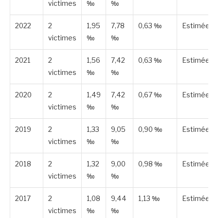
victimes
‰
‰
2022
2
1,95
7,78
0,63 ‰
Estimée
victimes
‰
‰
2021
2
1,56
7,42
0,63 ‰
Estimée
victimes
‰
‰
2020
2
1,49
7,42
0,67 ‰
Estimée
victimes
‰
‰
2019
2
1,33
9,05
0,90 ‰
Estimée
victimes
‰
‰
2018
2
1,32
9,00
0,98 ‰
Estimée
victimes
‰
‰
2017
2
1,08
9,44
1,13 ‰
Estimée
victimes
‰
‰