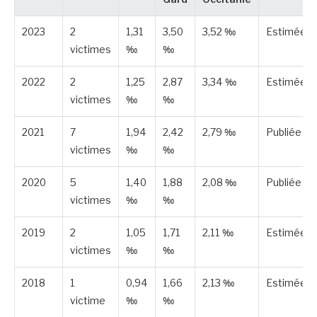
2023
2
1,31
3,50
3,52 ‰
Estimée
victimes
‰
‰
2022
2
1,25
2,87
3,34 ‰
Estimée
victimes
‰
‰
2021
7
1,94
2,42
2,79 ‰
Publiée
victimes
‰
‰
2020
5
1,40
1,88
2,08 ‰
Publiée
victimes
‰
‰
2019
2
1,05
1,71
2,11 ‰
Estimée
victimes
‰
‰
2018
1
0,94
1,66
2,13 ‰
Estimée
victime
‰
‰