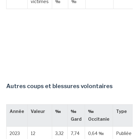
victimes
‰
‰
Autres coups et blessures volontaires
Année
Valeur
‰
‰
‰
Type
Gard
Occitanie
2023
12
3,32
7,74
0,64 ‰
Publiée