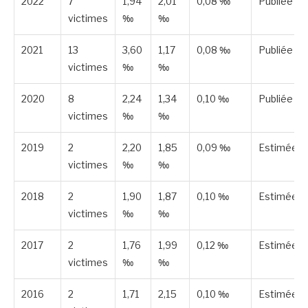
2022
7
1,94
2,01
0,08 ‰
Publiée
victimes
‰
‰
2021
13
3,60
1,17
0,08 ‰
Publiée
victimes
‰
‰
2020
8
2,24
1,34
0,10 ‰
Publiée
victimes
‰
‰
2019
2
2,20
1,85
0,09 ‰
Estimée
victimes
‰
‰
2018
2
1,90
1,87
0,10 ‰
Estimée
victimes
‰
‰
2017
2
1,76
1,99
0,12 ‰
Estimée
victimes
‰
‰
2016
2
1,71
2,15
0,10 ‰
Estimée