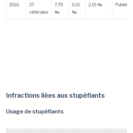
2016
27
7,79
0,01
2,15 ‰
Publiée
véhicules
‰
‰
Infractions liées aux stupéfiants
Usage de stupéfiants