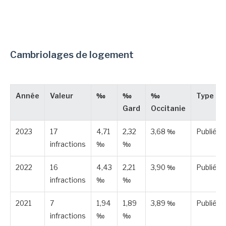
Cambriolages de logement
Année
Valeur
‰
‰
‰
Type
Gard
Occitanie
2023
17
4,71
2,32
3,68 ‰
Publiée
infractions
‰
‰
2022
16
4,43
2,21
3,90 ‰
Publiée
infractions
‰
‰
2021
7
1,94
1,89
3,89 ‰
Publiée
infractions
‰
‰