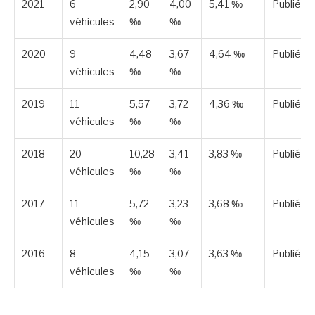
2021
6
2,90
4,00
5,41 ‰
Publiée
véhicules
‰
‰
2020
9
4,48
3,67
4,64 ‰
Publiée
véhicules
‰
‰
2019
11
5,57
3,72
4,36 ‰
Publiée
véhicules
‰
‰
2018
20
10,28
3,41
3,83 ‰
Publiée
véhicules
‰
‰
2017
11
5,72
3,23
3,68 ‰
Publiée
véhicules
‰
‰
2016
8
4,15
3,07
3,63 ‰
Publiée
véhicules
‰
‰