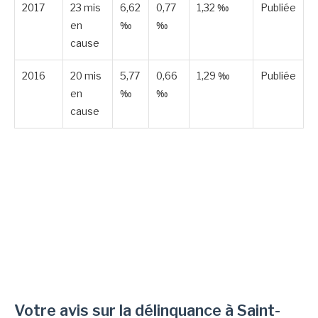
2017
23 mis
6,62
0,77
1,32 ‰
Publiée
en
‰
‰
cause
2016
20 mis
5,77
0,66
1,29 ‰
Publiée
en
‰
‰
cause
Votre avis sur la délinquance à Saint-