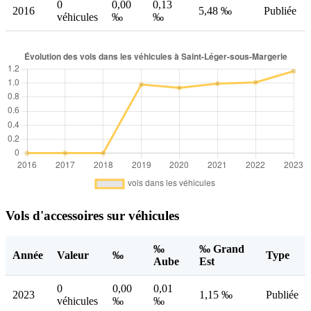
0
0,00
0,13
2016
5,48 ‰
Publiée
véhicules
‰
‰
Vols d'accessoires sur véhicules
‰
‰ Grand
Année
Valeur
‰
Type
Aube
Est
0
0,00
0,01
2023
1,15 ‰
Publiée
véhicules
‰
‰