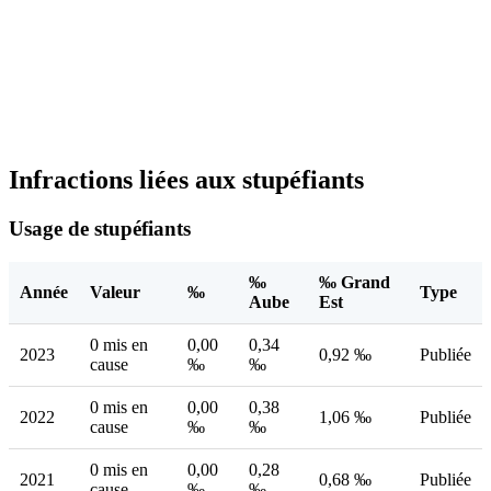
Infractions liées aux stupéfiants
Usage de stupéfiants
‰
‰ Grand
Année
Valeur
‰
Type
Aube
Est
0 mis en
0,00
0,34
2023
0,92 ‰
Publiée
cause
‰
‰
0 mis en
0,00
0,38
2022
1,06 ‰
Publiée
cause
‰
‰
0 mis en
0,00
0,28
2021
0,68 ‰
Publiée
cause
‰
‰