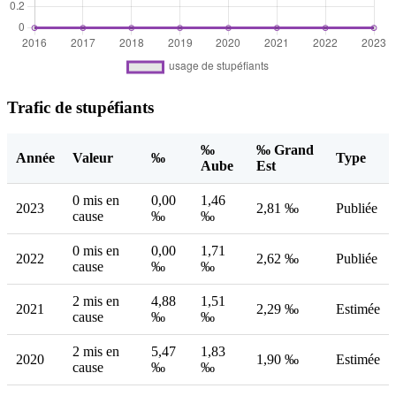
Trafic de stupéfiants
‰
‰ Grand
Année
Valeur
‰
Type
Aube
Est
0 mis en
0,00
1,46
2023
2,81 ‰
Publiée
cause
‰
‰
0 mis en
0,00
1,71
2022
2,62 ‰
Publiée
cause
‰
‰
2 mis en
4,88
1,51
2021
2,29 ‰
Estimée
cause
‰
‰
2 mis en
5,47
1,83
2020
1,90 ‰
Estimée
cause
‰
‰