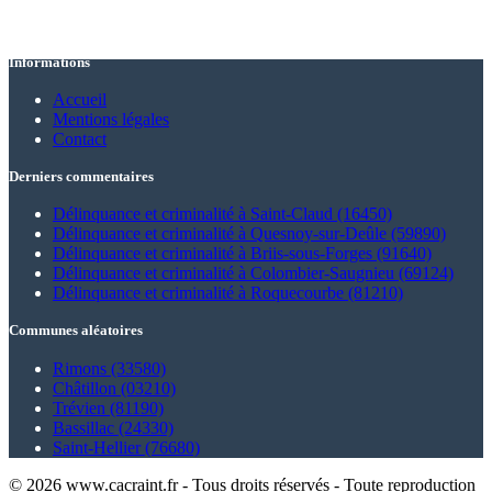
Informations
Accueil
Mentions légales
Contact
Derniers commentaires
Délinquance et criminalité à Saint-Claud (16450)
Délinquance et criminalité à Quesnoy-sur-Deûle (59890)
Délinquance et criminalité à Briis-sous-Forges (91640)
Délinquance et criminalité à Colombier-Saugnieu (69124)
Délinquance et criminalité à Roquecourbe (81210)
Communes aléatoires
Rimons (33580)
Châtillon (03210)
Trévien (81190)
Bassillac (24330)
Saint-Hellier (76680)
© 2026 www.cacraint.fr - Tous droits réservés - Toute reproduction