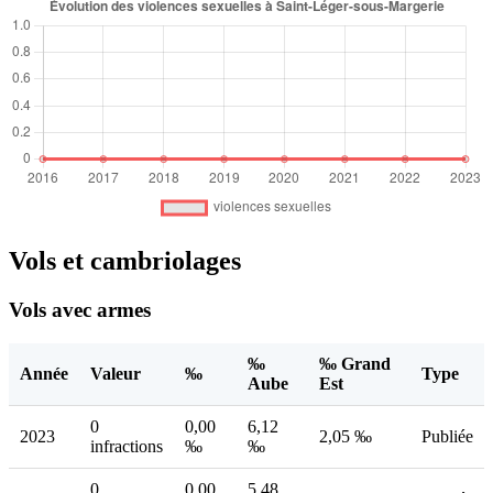
Vols et cambriolages
Vols avec armes
‰
‰ Grand
Année
Valeur
‰
Type
Aube
Est
0
0,00
6,12
2023
2,05 ‰
Publiée
infractions
‰
‰
0
0,00
5,48