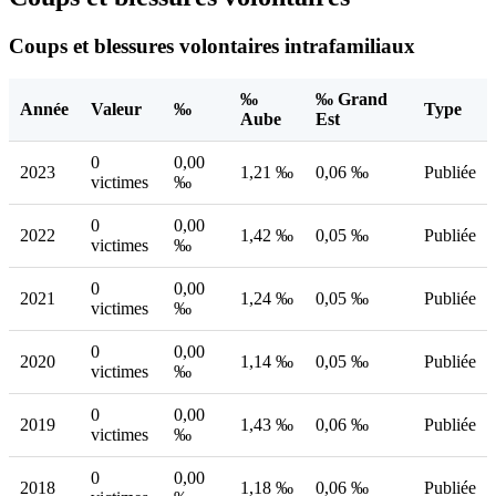
Coups et blessures volontaires intrafamiliaux
‰
‰ Grand
Année
Valeur
‰
Type
Aube
Est
0
0,00
2023
1,21 ‰
0,06 ‰
Publiée
victimes
‰
0
0,00
2022
1,42 ‰
0,05 ‰
Publiée
victimes
‰
0
0,00
2021
1,24 ‰
0,05 ‰
Publiée
victimes
‰
0
0,00
2020
1,14 ‰
0,05 ‰
Publiée
victimes
‰
0
0,00
2019
1,43 ‰
0,06 ‰
Publiée
victimes
‰
0
0,00
2018
1,18 ‰
0,06 ‰
Publiée