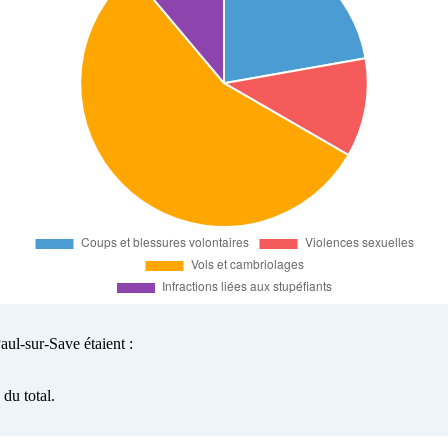
aul-sur-Save étaient :
du total.