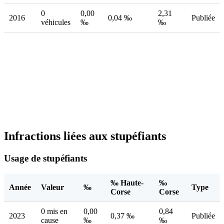
0
0,00
2,31
2016
0,04 ‰
Publiée
véhicules
‰
‰
Infractions liées aux stupéfiants
Usage de stupéfiants
‰ Haute-
‰
Année
Valeur
‰
Type
Corse
Corse
0 mis en
0,00
0,84
2023
0,37 ‰
Publiée
cause
‰
‰