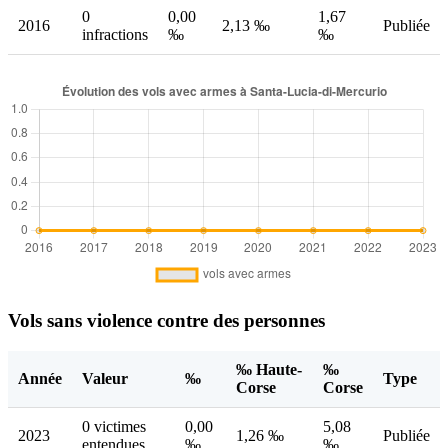
0
0,00
1,67
2016
2,13 ‰
Publiée
infractions
‰
‰
Vols sans violence contre des personnes
‰ Haute-
‰
Année
Valeur
‰
Type
Corse
Corse
0 victimes
0,00
5,08
2023
1,26 ‰
Publiée
entendues
‰
‰