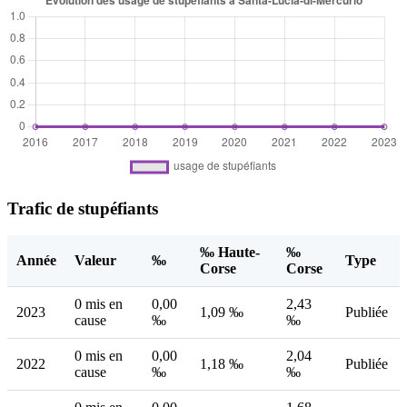
Trafic de stupéfiants
‰ Haute-
‰
Année
Valeur
‰
Type
Corse
Corse
0 mis en
0,00
2,43
2023
1,09 ‰
Publiée
cause
‰
‰
0 mis en
0,00
2,04
2022
1,18 ‰
Publiée
cause
‰
‰