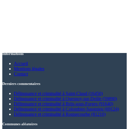
Informations
Accueil
Mentions légales
Contact
Derniers commentaires
Délinquance et criminalité à Saint-Claud (16450)
Délinquance et criminalité à Quesnoy-sur-Deûle (59890)
Délinquance et criminalité à Briis-sous-Forges (91640)
Délinquance et criminalité à Colombier-Saugnieu (69124)
Délinquance et criminalité à Roquecourbe (81210)
Communes aléatoires