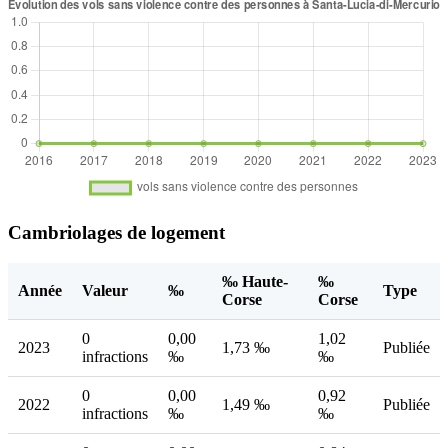
Cambriolages de logement
‰ Haute-
‰
Année
Valeur
‰
Type
Corse
Corse
0
0,00
1,02
2023
1,73 ‰
Publiée
infractions
‰
‰
0
0,00
0,92
2022
1,49 ‰
Publiée
infractions
‰
‰