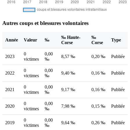
Autres coups et blessures volontaires
‰ Haute-
‰
Année
Valeur
‰
Type
Corse
Corse
0
0,00
2023
8,57 ‰
0,20 ‰
Publiée
victimes
‰
0
0,00
2022
9,40 ‰
0,16 ‰
Publiée
victimes
‰
0
0,00
2021
9,17 ‰
0,16 ‰
Publiée
victimes
‰
0
0,00
2020
7,98 ‰
0,15 ‰
Publiée
victimes
‰
0
0,00
2019
9,64 ‰
0,26 ‰
Publiée
victimes
‰