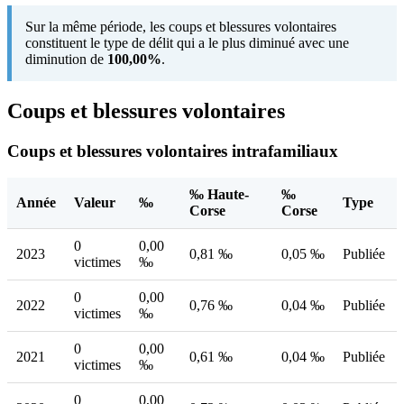
Sur la même période, les coups et blessures volontaires
constituent le type de délit qui a le plus diminué avec une
diminution de
100,00%
.
Coups et blessures volontaires
Coups et blessures volontaires intrafamiliaux
‰ Haute-
‰
Année
Valeur
‰
Type
Corse
Corse
0
0,00
2023
0,81 ‰
0,05 ‰
Publiée
victimes
‰
0
0,00
2022
0,76 ‰
0,04 ‰
Publiée
victimes
‰
0
0,00
2021
0,61 ‰
0,04 ‰
Publiée
victimes
‰
0
0,00