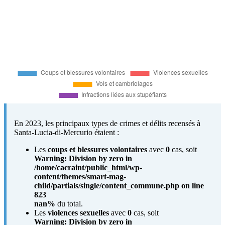
En 2023, les principaux types de crimes et délits recensés à
Santa-Lucia-di-Mercurio étaient :
Les
coups et blessures volontaires
avec
0
cas, soit
Warning
: Division by zero in
/home/cacraint/public_html/wp-
content/themes/smart-mag-
child/partials/single/content_commune.php
on line
823
nan%
du total.
Les
violences sexuelles
avec
0
cas, soit
Warning
: Division by zero in