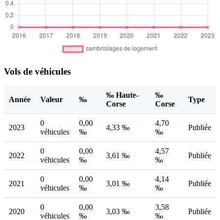
Vols de véhicules
‰ Haute-
‰
Année
Valeur
‰
Type
Corse
Corse
0
0,00
4,70
2023
4,33 ‰
Publiée
véhicules
‰
‰
0
0,00
4,57
2022
3,61 ‰
Publiée
véhicules
‰
‰
0
0,00
4,14
2021
3,01 ‰
Publiée
véhicules
‰
‰
0
0,00
3,58
2020
3,03 ‰
Publiée
véhicules
‰
‰