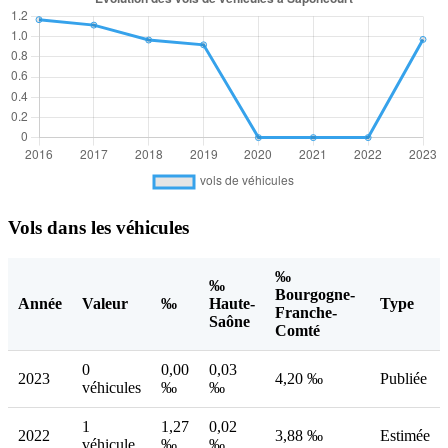
Vols dans les véhicules
‰
‰
Bourgogne-
Année
Valeur
‰
Haute-
Type
Franche-
Saône
Comté
0
0,00
0,03
2023
4,20 ‰
Publiée
véhicules
‰
‰
1
1,27
0,02
2022
3,88 ‰
Estimée
véhicule
‰
‰