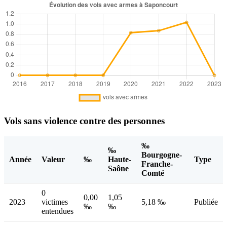
Vols sans violence contre des personnes
‰
‰
Bourgogne-
Année
Valeur
‰
Haute-
Type
Franche-
Saône
Comté
0
0,00
1,05
2023
victimes
5,18 ‰
Publiée
‰
‰
entendues