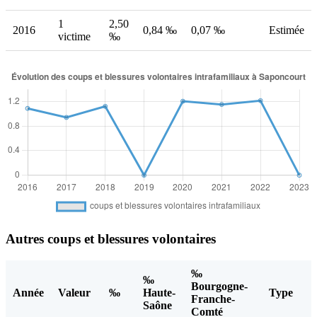
1
2,50
2016
0,84 ‰
0,07 ‰
Estimée
victime
‰
Autres coups et blessures volontaires
‰
‰
Bourgogne-
Année
Valeur
‰
Haute-
Type
Franche-
Saône
Comté