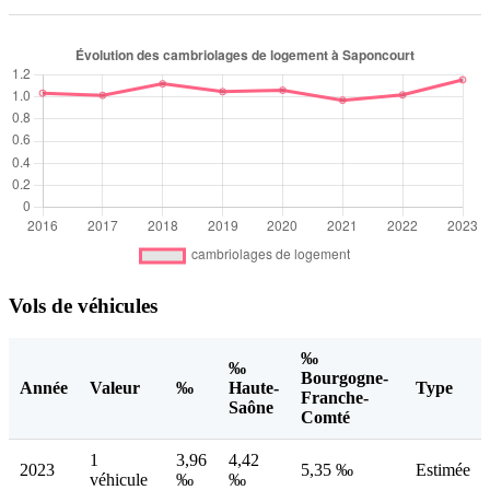
Vols de véhicules
‰
‰
Bourgogne-
Année
Valeur
‰
Haute-
Type
Franche-
Saône
Comté
1
3,96
4,42
2023
5,35 ‰
Estimée
véhicule
‰
‰