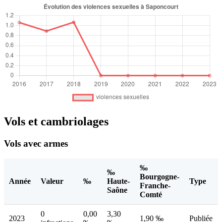
Vols et cambriolages
Vols avec armes
‰
‰
Bourgogne-
Année
Valeur
‰
Haute-
Type
Franche-
Saône
Comté
0
0,00
3,30
2023
1,90 ‰
Publiée