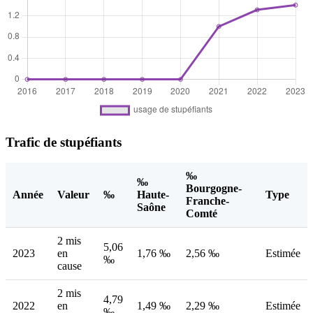
Trafic de stupéfiants
‰
‰
Bourgogne-
Année
Valeur
‰
Haute-
Type
Franche-
Saône
Comté
2 mis
5,06
2023
en
1,76 ‰
2,56 ‰
Estimée
‰
cause
2 mis
4,79
2022
en
1,49 ‰
2,29 ‰
Estimée
‰