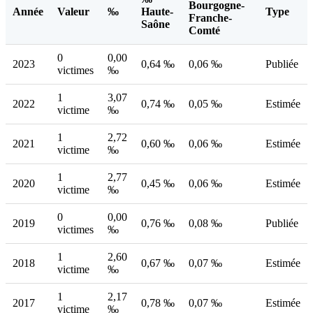
Bourgogne-
Année
Valeur
‰
Haute-
Type
Franche-
Saône
Comté
0
0,00
2023
0,64 ‰
0,06 ‰
Publiée
victimes
‰
1
3,07
2022
0,74 ‰
0,05 ‰
Estimée
victime
‰
1
2,72
2021
0,60 ‰
0,06 ‰
Estimée
victime
‰
1
2,77
2020
0,45 ‰
0,06 ‰
Estimée
victime
‰
0
0,00
2019
0,76 ‰
0,08 ‰
Publiée
victimes
‰
1
2,60
2018
0,67 ‰
0,07 ‰
Estimée
victime
‰
1
2,17
2017
0,78 ‰
0,07 ‰
Estimée
victime
‰