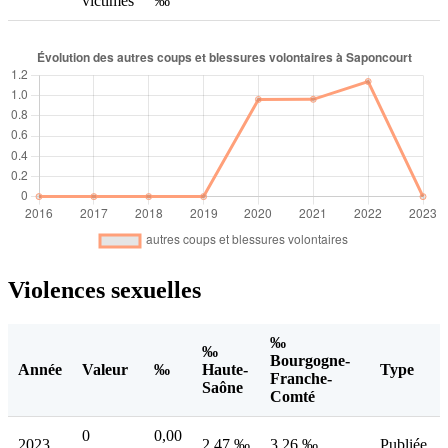
victimes
‰
Violences sexuelles
‰
‰
Bourgogne-
Année
Valeur
‰
Haute-
Type
Franche-
Saône
Comté
0
0,00
2023
2,47 ‰
3,26 ‰
Publiée