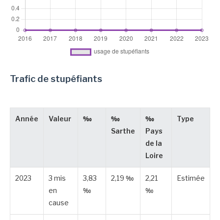
Trafic de stupéfiants
Année
Valeur
‰
‰
‰
Type
Sarthe
Pays
de la
Loire
2023
3 mis
3,83
2,19 ‰
2,21
Estimée
en
‰
‰
cause