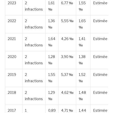
2023
2
1,61
6,77 ‰
1,55
Estimée
infractions
‰
‰
2022
2
1,36
5,55 ‰
1,65
Estimée
infractions
‰
‰
2021
2
1,64
4,26 ‰
1,41
Estimée
infractions
‰
‰
2020
2
1,28
3,90 ‰
1,38
Estimée
infractions
‰
‰
2019
2
1,55
5,37 ‰
1,52
Estimée
infractions
‰
‰
2018
2
1,29
4,62 ‰
1,48
Estimée
infractions
‰
‰
2017
1
0,89
4,71 ‰
1,44
Estimée