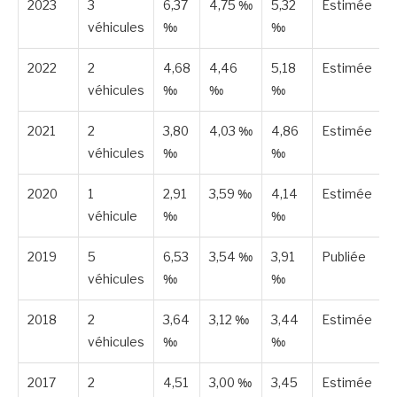
2023
3
6,37
4,75 ‰
5,32
Estimée
véhicules
‰
‰
2022
2
4,68
4,46
5,18
Estimée
véhicules
‰
‰
‰
2021
2
3,80
4,03 ‰
4,86
Estimée
véhicules
‰
‰
2020
1
2,91
3,59 ‰
4,14
Estimée
véhicule
‰
‰
2019
5
6,53
3,54 ‰
3,91
Publiée
véhicules
‰
‰
2018
2
3,64
3,12 ‰
3,44
Estimée
véhicules
‰
‰
2017
2
4,51
3,00 ‰
3,45
Estimée