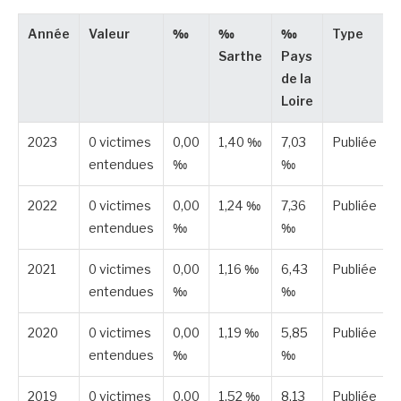
Année
Valeur
‰
‰
‰
Type
Sarthe
Pays
de la
Loire
2023
0 victimes
0,00
1,40 ‰
7,03
Publiée
entendues
‰
‰
2022
0 victimes
0,00
1,24 ‰
7,36
Publiée
entendues
‰
‰
2021
0 victimes
0,00
1,16 ‰
6,43
Publiée
entendues
‰
‰
2020
0 victimes
0,00
1,19 ‰
5,85
Publiée
entendues
‰
‰
2019
0 victimes
0,00
1,52 ‰
8,13
Publiée