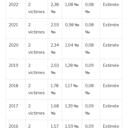
2022
2
2,38
1,08 ‰
0,08
Estimée
victimes
‰
‰
2021
2
2,55
0,98 ‰
0,08
Estimée
victimes
‰
‰
2020
2
2,34
1,04 ‰
0,08
Estimée
victimes
‰
‰
2019
2
2,03
1,28 ‰
0,09
Estimée
victimes
‰
‰
2018
2
1,78
1,17 ‰
0,08
Estimée
victimes
‰
‰
2017
2
1,68
1,39 ‰
0,09
Estimée
victimes
‰
‰
2016
2
1,57
1,59 ‰
0,09
Estimée