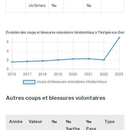
victimes
‰
‰
Autres coups et blessures volontaires
Année
Valeur
‰
‰
‰
Type
Sarthe
Pays