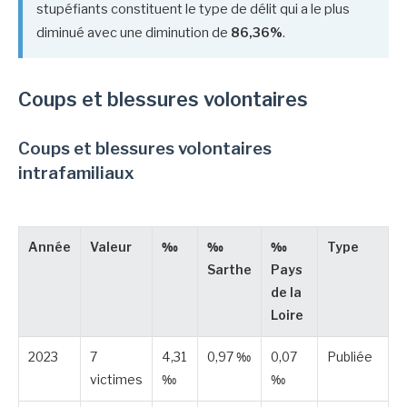
stupéfiants constituent le type de délit qui a le plus
diminué avec une diminution de
86,36%
.
Coups et blessures volontaires
Coups et blessures volontaires
intrafamiliaux
Année
Valeur
‰
‰
‰
Type
Sarthe
Pays
de la
Loire
2023
7
4,31
0,97 ‰
0,07
Publiée
victimes
‰
‰