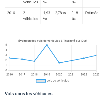
véhicules
‰
‰
2016
2
4,93
2,78 ‰
3,18
Estimée
véhicules
‰
‰
Vols dans les véhicules