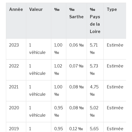
Année
Valeur
‰
‰
‰
Type
Sarthe
Pays
de la
Loire
2023
1
1,00
0,06 ‰
5,71
Estimée
véhicule
‰
‰
2022
1
1,02
0,07 ‰
5,73
Estimée
véhicule
‰
‰
2021
1
1,00
0,08 ‰
4,75
Estimée
véhicule
‰
‰
2020
1
0,95
0,08 ‰
5,02
Estimée
véhicule
‰
‰
2019
1
0,95
0,12 ‰
5,65
Estimée