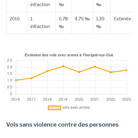
infraction
‰
‰
2016
1
0,78
4,75 ‰
1,30
Estimée
infraction
‰
‰
Vols sans violence contre des personnes