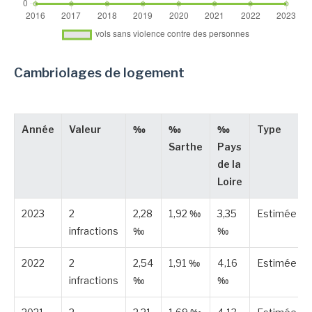
Cambriolages de logement
Année
Valeur
‰
‰
‰
Type
Sarthe
Pays
de la
Loire
2023
2
2,28
1,92 ‰
3,35
Estimée
infractions
‰
‰
2022
2
2,54
1,91 ‰
4,16
Estimée
infractions
‰
‰