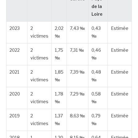
de la
Loire
2023
2
2,02
7,43 ‰
0,43
Estimée
victimes
‰
‰
2022
2
1,75
7,31 ‰
0,46
Estimée
victimes
‰
‰
2021
2
1,85
7,39 ‰
0,48
Estimée
victimes
‰
‰
2020
2
1,78
7,29 ‰
0,58
Estimée
victimes
‰
‰
2019
2
1,37
8,63 ‰
0,79
Estimée
victimes
‰
‰
2018
1
1,20
8,15 ‰
0,64
Estimée