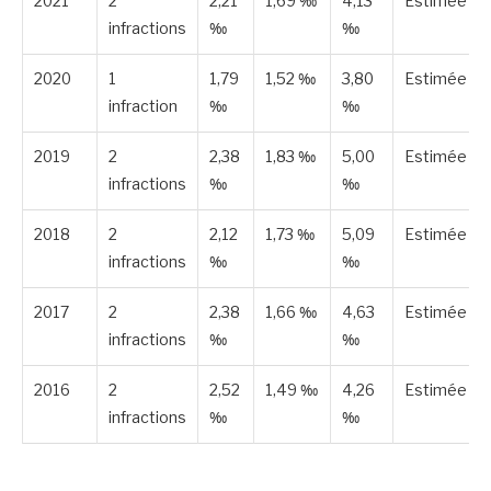
2021
2
2,21
1,69 ‰
4,13
Estimée
infractions
‰
‰
2020
1
1,79
1,52 ‰
3,80
Estimée
infraction
‰
‰
2019
2
2,38
1,83 ‰
5,00
Estimée
infractions
‰
‰
2018
2
2,12
1,73 ‰
5,09
Estimée
infractions
‰
‰
2017
2
2,38
1,66 ‰
4,63
Estimée
infractions
‰
‰
2016
2
2,52
1,49 ‰
4,26
Estimée
infractions
‰
‰