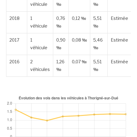
véhicule
‰
‰
2018
1
0,76
0,12 ‰
5,51
Estimée
véhicule
‰
‰
2017
1
0,90
0,08 ‰
5,46
Estimée
véhicule
‰
‰
2016
2
1,26
0,07 ‰
5,51
Estimée
véhicules
‰
‰