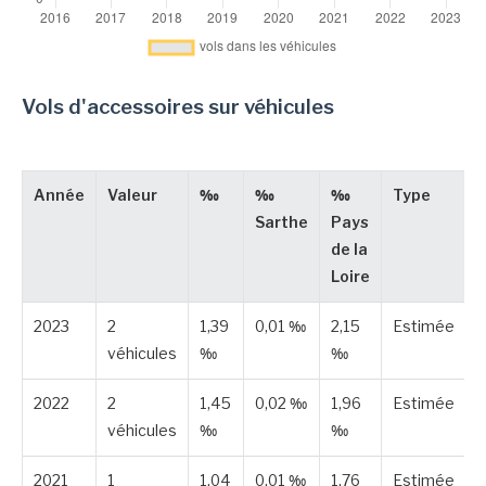
Vols d'accessoires sur véhicules
Année
Valeur
‰
‰
‰
Type
Sarthe
Pays
de la
Loire
2023
2
1,39
0,01 ‰
2,15
Estimée
véhicules
‰
‰
2022
2
1,45
0,02 ‰
1,96
Estimée
véhicules
‰
‰
2021
1
1,04
0,01 ‰
1,76
Estimée