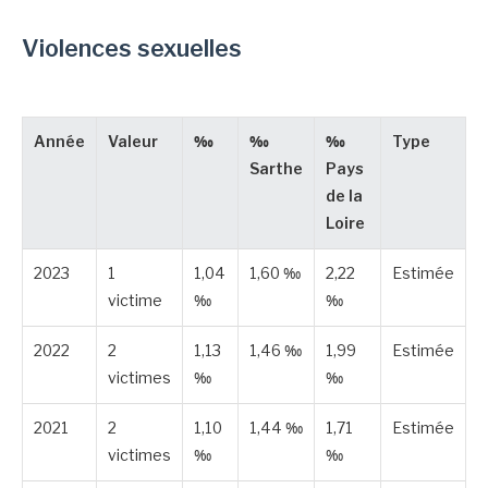
Violences sexuelles
Année
Valeur
‰
‰
‰
Type
Sarthe
Pays
de la
Loire
2023
1
1,04
1,60 ‰
2,22
Estimée
victime
‰
‰
2022
2
1,13
1,46 ‰
1,99
Estimée
victimes
‰
‰
2021
2
1,10
1,44 ‰
1,71
Estimée
victimes
‰
‰