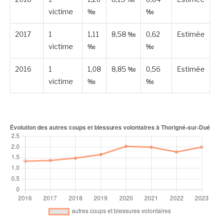
victime
‰
‰
2017
1
1,11
8,58 ‰
0,62
Estimée
victime
‰
‰
2016
1
1,08
8,85 ‰
0,56
Estimée
victime
‰
‰