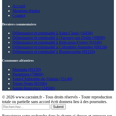
Accueil
Mentions légales
Contact
Derniers commentaires
Délinquance et criminalité à Saint-Claud (16450)
Délinquance et criminalité à Quesnoy-sur-Deûle (59890)
Délinquance et criminalité à Briis-sous-Forges (91640)
Délinquance et criminalité à Colombier-Saugnieu (69124)
Délinquance et criminalité à Roquecourbe (81210)
Communes aléatoires
Mespuits (91150)
Pamproux (79800)
Saint-Christophe-de-Valains (35140)
Treize-Vents (85590)
Sainte-Innocence (24500)
© 2026 www.cacraint.fr - Tous droits réservés - Toute reproduction
totale ou partielle sans accord écrit donnera lieu à des poursuites.
Submit
Renseignez votre recherche dans le champ ci-dessus et appuyez sur