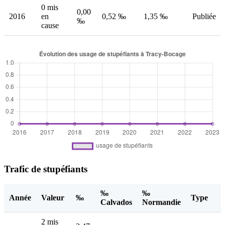
0 mis
0,00
2016
en
0,52 ‰
1,35 ‰
Publiée
‰
cause
Trafic de stupéfiants
‰
‰
Année
Valeur
‰
Type
Calvados
Normandie
2 mis