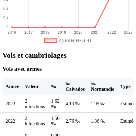
Vols et cambriolages
Vols avec armes
‰
‰
Année
Valeur
‰
Type
Calvados
Normandie
2
1,62
2023
4,13 ‰
1,95 ‰
Estimée
infractions
‰
2
1,50
2022
2,76 ‰
1,86 ‰
Estimée
infractions
‰
0
0,00