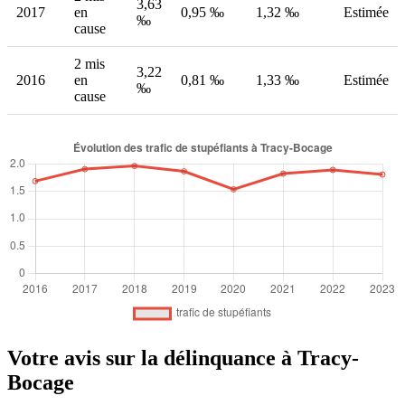
3,63
2017
en
0,95 ‰
1,32 ‰
Estimée
‰
cause
2 mis
3,22
2016
en
0,81 ‰
1,33 ‰
Estimée
‰
cause
Votre avis sur la délinquance à Tracy-
Bocage