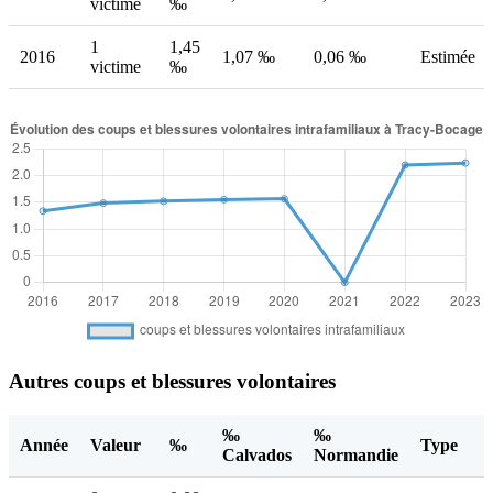
victime
‰
1
1,45
2016
1,07 ‰
0,06 ‰
Estimée
victime
‰
Autres coups et blessures volontaires
‰
‰
Année
Valeur
‰
Type
Calvados
Normandie