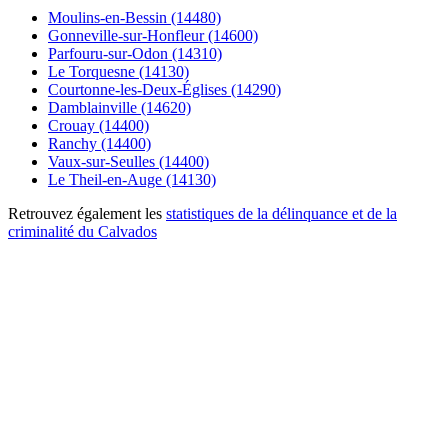
Moulins-en-Bessin (14480)
Gonneville-sur-Honfleur (14600)
Parfouru-sur-Odon (14310)
Le Torquesne (14130)
Courtonne-les-Deux-Églises (14290)
Damblainville (14620)
Crouay (14400)
Ranchy (14400)
Vaux-sur-Seulles (14400)
Le Theil-en-Auge (14130)
Retrouvez également les
statistiques de la délinquance et de la
criminalité du Calvados