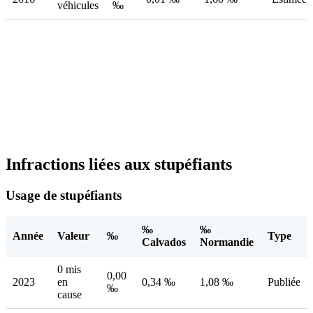
véhicules
‰
Infractions liées aux stupéfiants
Usage de stupéfiants
‰
‰
Année
Valeur
‰
Type
Calvados
Normandie
0 mis
0,00
2023
en
0,34 ‰
1,08 ‰
Publiée
‰
cause