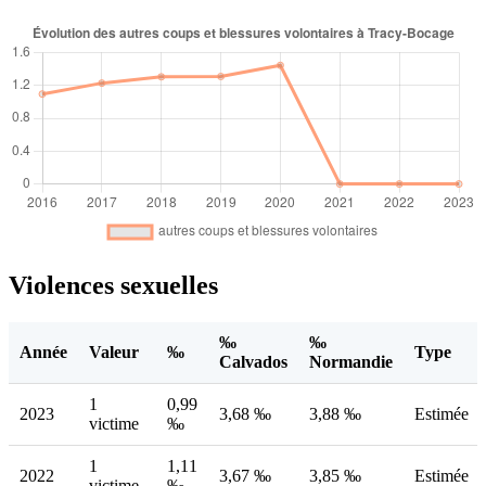
Violences sexuelles
‰
‰
Année
Valeur
‰
Type
Calvados
Normandie
1
0,99
2023
3,68 ‰
3,88 ‰
Estimée
victime
‰
1
1,11
2022
3,67 ‰
3,85 ‰
Estimée
victime
‰