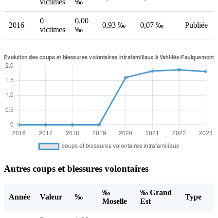
victimes
‰
0
0,00
2016
0,93 ‰
0,07 ‰
Publiée
victimes
‰
Autres coups et blessures volontaires
‰
‰ Grand
Année
Valeur
‰
Type
Moselle
Est