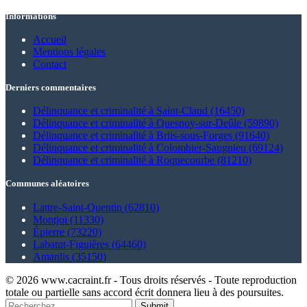
Informations
Accueil
Mentions légales
Contact
Derniers commentaires
Délinquance et criminalité à Saint-Claud (16450)
Délinquance et criminalité à Quesnoy-sur-Deûle (59890)
Délinquance et criminalité à Briis-sous-Forges (91640)
Délinquance et criminalité à Colombier-Saugnieu (69124)
Délinquance et criminalité à Roquecourbe (81210)
Communes aléatoires
Lattre-Saint-Quentin (62810)
Montjoi (11330)
Épierre (73220)
Labatut-Figuières (64460)
Amanlis (35150)
© 2026 www.cacraint.fr - Tous droits réservés - Toute reproduction
totale ou partielle sans accord écrit donnera lieu à des poursuites.
Submit