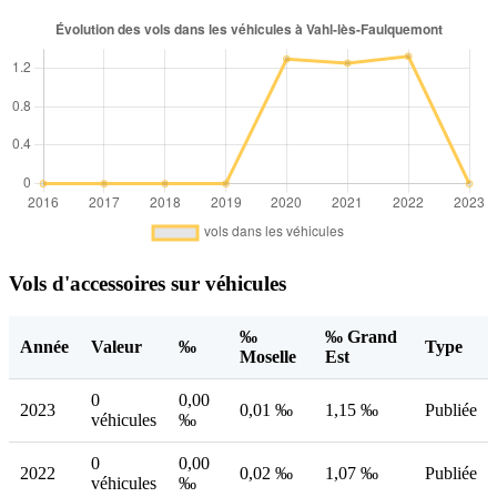
Vols d'accessoires sur véhicules
‰
‰ Grand
Année
Valeur
‰
Type
Moselle
Est
0
0,00
2023
0,01 ‰
1,15 ‰
Publiée
véhicules
‰
0
0,00
2022
0,02 ‰
1,07 ‰
Publiée
véhicules
‰