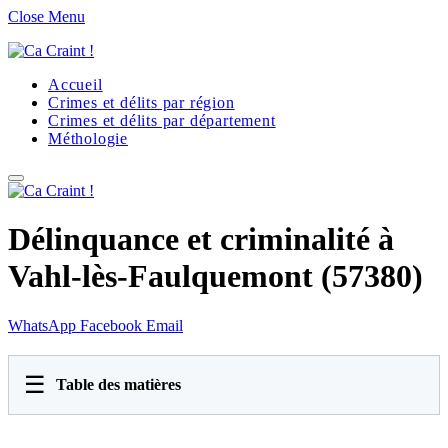
Close Menu
Accueil
Crimes et délits par région
Crimes et délits par département
Méthologie
Délinquance et criminalité à
Vahl-lès-Faulquemont (57380)
WhatsApp
Facebook
Email
☰
Table des matières