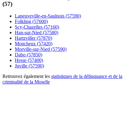
(57)
Laneuveville-en-Saulnois (57590)
Folkling (57600)
Scy-Chazelles (57160)
Han-sur-Nied (57580)
Hartzviller (57870)
Moncheux (57420)
Morville-sur-Nied (57590)
Dabo (57850)
Hesse (57400)
Juville (57590)
Retrouvez également les
statistiques de la délinquance et de la
criminalité de la Moselle