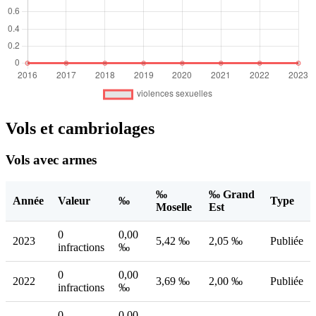
Vols et cambriolages
Vols avec armes
‰
‰ Grand
Année
Valeur
‰
Type
Moselle
Est
0
0,00
2023
5,42 ‰
2,05 ‰
Publiée
infractions
‰
0
0,00
2022
3,69 ‰
2,00 ‰
Publiée
infractions
‰
0
0,00