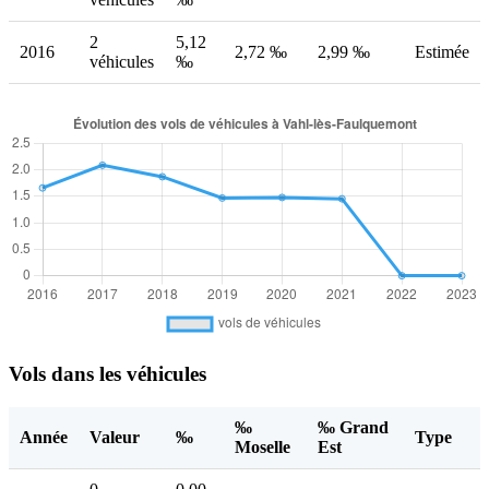
2
5,12
2016
2,72 ‰
2,99 ‰
Estimée
véhicules
‰
Vols dans les véhicules
‰
‰ Grand
Année
Valeur
‰
Type
Moselle
Est