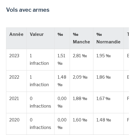
Vols avec armes
Année
Valeur
‰
‰
‰
Typ
Manche
Normandie
2023
1
1,51
2,81 ‰
1,95 ‰
Est
infraction
‰
2022
1
1,48
2,09 ‰
1,86 ‰
Est
infraction
‰
2021
0
0,00
1,88 ‰
1,67 ‰
Pub
infractions
‰
2020
0
0,00
1,60 ‰
1,48 ‰
Pub
infractions
‰