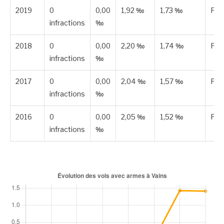
2019
0
0,00
1,92 ‰
1,73 ‰
Pub
infractions
‰
2018
0
0,00
2,20 ‰
1,74 ‰
Pub
infractions
‰
2017
0
0,00
2,04 ‰
1,57 ‰
Pub
infractions
‰
2016
0
0,00
2,05 ‰
1,52 ‰
Pub
infractions
‰