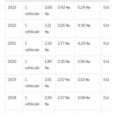
2023
1
2,66
3,42 ‰
5,24 ‰
Estim
véhicule
‰
2022
1
2,21
3,26 ‰
4,90 ‰
Estim
véhicule
‰
2021
1
2,25
2,77 ‰
4,29 ‰
Estim
véhicule
‰
2020
1
1,80
2,35 ‰
3,96 ‰
Estim
véhicule
‰
2019
1
2,01
2,57 ‰
3,53 ‰
Estim
véhicule
‰
2018
1
2,26
2,37 ‰
3,08 ‰
Estim
véhicule
‰