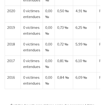
entendues
‰
2020
0 victimes
0,00
0,50 ‰
4,91 ‰
Pub
entendues
‰
2019
0 victimes
0,00
0,73 ‰
6,25 ‰
Pub
entendues
‰
2018
0 victimes
0,00
0,72 ‰
5,99 ‰
Pub
entendues
‰
2017
0 victimes
0,00
0,81 ‰
6,10 ‰
Pub
entendues
‰
2016
0 victimes
0,00
0,84 ‰
6,09 ‰
Pub
entendues
‰