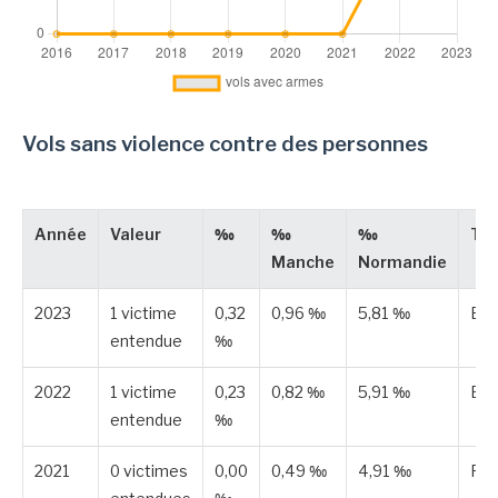
Vols sans violence contre des personnes
Année
Valeur
‰
‰
‰
Ty
Manche
Normandie
2023
1 victime
0,32
0,96 ‰
5,81 ‰
Est
entendue
‰
2022
1 victime
0,23
0,82 ‰
5,91 ‰
Est
entendue
‰
2021
0 victimes
0,00
0,49 ‰
4,91 ‰
Pub