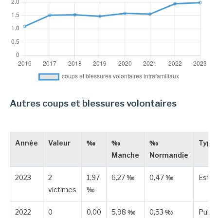
Autres coups et blessures volontaires
Année
Valeur
‰
‰
‰
Type
Manche
Normandie
2023
2
1,97
6,27 ‰
0,47 ‰
Esti
victimes
‰
2022
0
0,00
5,98 ‰
0,53 ‰
Publi