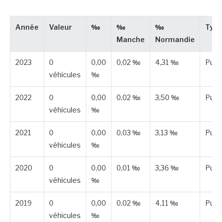
Année
Valeur
‰
‰
‰
Typ
Manche
Normandie
2023
0
0,00
0,02 ‰
4,31 ‰
Publ
véhicules
‰
2022
0
0,00
0,02 ‰
3,50 ‰
Publ
véhicules
‰
2021
0
0,00
0,03 ‰
3,13 ‰
Publ
véhicules
‰
2020
0
0,00
0,01 ‰
3,36 ‰
Publ
véhicules
‰
2019
0
0,00
0,02 ‰
4,11 ‰
Publ
véhicules
‰