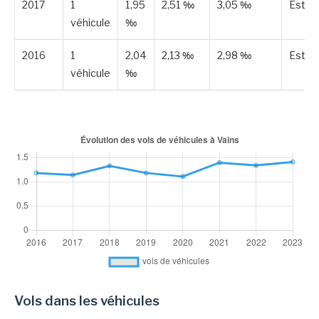
2017
1
1,95
2,51 ‰
3,05 ‰
Estim
véhicule
‰
2016
1
2,04
2,13 ‰
2,98 ‰
Estim
véhicule
‰
Vols dans les véhicules