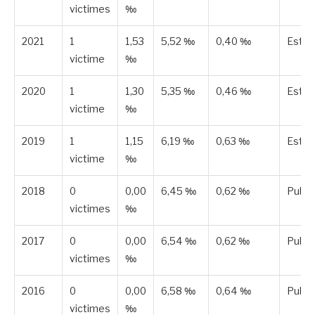
victimes
‰
2021
1
1,53
5,52 ‰
0,40 ‰
Esti
victime
‰
2020
1
1,30
5,35 ‰
0,46 ‰
Esti
victime
‰
2019
1
1,15
6,19 ‰
0,63 ‰
Esti
victime
‰
2018
0
0,00
6,45 ‰
0,62 ‰
Publi
victimes
‰
2017
0
0,00
6,54 ‰
0,62 ‰
Publi
victimes
‰
2016
0
0,00
6,58 ‰
0,64 ‰
Publi
victimes
‰