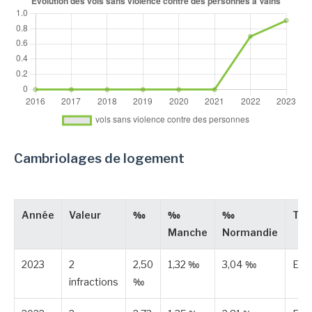
Cambriolages de logement
Année
Valeur
‰
‰
‰
Typ
Manche
Normandie
2023
2
2,50
1,32 ‰
3,04 ‰
Est
infractions
‰