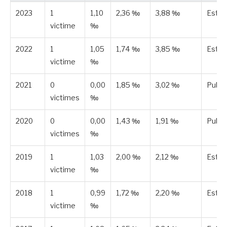
2023
1
1,10
2,36 ‰
3,88 ‰
Esti
victime
‰
2022
1
1,05
1,74 ‰
3,85 ‰
Esti
victime
‰
2021
0
0,00
1,85 ‰
3,02 ‰
Publi
victimes
‰
2020
0
0,00
1,43 ‰
1,91 ‰
Publi
victimes
‰
2019
1
1,03
2,00 ‰
2,12 ‰
Esti
victime
‰
2018
1
0,99
1,72 ‰
2,20 ‰
Esti
victime
‰