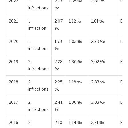
2022
2
2,73
1,35 ‰
2,81 ‰
Est
infractions
‰
2021
1
2,07
1,12 ‰
1,81 ‰
Est
infraction
‰
2020
1
1,73
1,03 ‰
2,29 ‰
Est
infraction
‰
2019
2
2,28
1,30 ‰
3,02 ‰
Est
infractions
‰
2018
2
2,25
1,19 ‰
2,83 ‰
Est
infractions
‰
2017
2
2,41
1,30 ‰
3,03 ‰
Est
infractions
‰
2016
2
2,10
1,14 ‰
2,71 ‰
Est