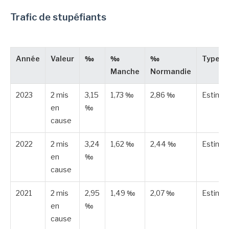
Trafic de stupéfiants
Année
Valeur
‰
‰
‰
Type
Manche
Normandie
2023
2 mis
3,15
1,73 ‰
2,86 ‰
Estimé
en
‰
cause
2022
2 mis
3,24
1,62 ‰
2,44 ‰
Estimé
en
‰
cause
2021
2 mis
2,95
1,49 ‰
2,07 ‰
Estimé
en
‰
cause