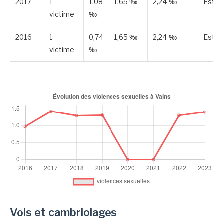
2017
1
1,08
1,65 ‰
2,24 ‰
Esti
victime
‰
2016
1
0,74
1,65 ‰
2,24 ‰
Esti
victime
‰
Vols et cambriolages