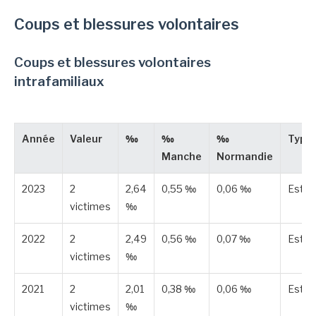
Coups et blessures volontaires
Coups et blessures volontaires
intrafamiliaux
Année
Valeur
‰
‰
‰
Type
Manche
Normandie
2023
2
2,64
0,55 ‰
0,06 ‰
Esti
victimes
‰
2022
2
2,49
0,56 ‰
0,07 ‰
Esti
victimes
‰
2021
2
2,01
0,38 ‰
0,06 ‰
Esti
victimes
‰