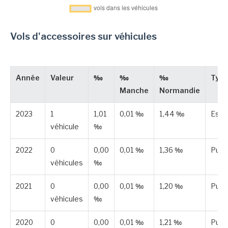
Vols d'accessoires sur véhicules
Année
Valeur
‰
‰
‰
Typ
Manche
Normandie
2023
1
1,01
0,01 ‰
1,44 ‰
Esti
véhicule
‰
2022
0
0,00
0,01 ‰
1,36 ‰
Publ
véhicules
‰
2021
0
0,00
0,01 ‰
1,20 ‰
Publ
véhicules
‰
2020
0
0,00
0,01 ‰
1,21 ‰
Publ