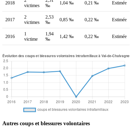
2
2,51
2018
1,04 ‰
0,21 ‰
Estimée
victimes
‰
2
2,53
2017
0,85 ‰
0,22 ‰
Estimée
victimes
‰
1
1,94
2016
1,42 ‰
0,22 ‰
Estimée
victime
‰
Autres coups et blessures volontaires