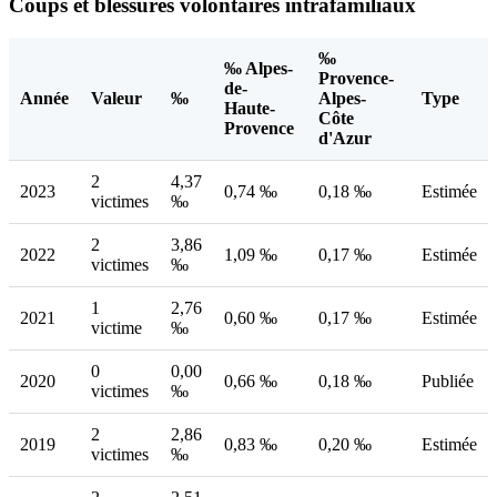
Coups et blessures volontaires intrafamiliaux
‰
‰ Alpes-
Provence-
de-
Année
Valeur
‰
Alpes-
Type
Haute-
Côte
Provence
d'Azur
2
4,37
2023
0,74 ‰
0,18 ‰
Estimée
victimes
‰
2
3,86
2022
1,09 ‰
0,17 ‰
Estimée
victimes
‰
1
2,76
2021
0,60 ‰
0,17 ‰
Estimée
victime
‰
0
0,00
2020
0,66 ‰
0,18 ‰
Publiée
victimes
‰
2
2,86
2019
0,83 ‰
0,20 ‰
Estimée
victimes
‰