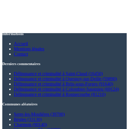
Informations
Accueil
Mentions légales
Contact
Derniers commentaires
Délinquance et criminalité à Saint-Claud (16450)
Délinquance et criminalité à Quesnoy-sur-Deûle (59890)
Délinquance et criminalité à Briis-sous-Forges (91640)
Délinquance et criminalité à Colombier-Saugnieu (69124)
Délinquance et criminalité à Roquecourbe (81210)
Communes aléatoires
Serre-les-Moulières (39700)
Bègles (33130)
Charmois (90140)