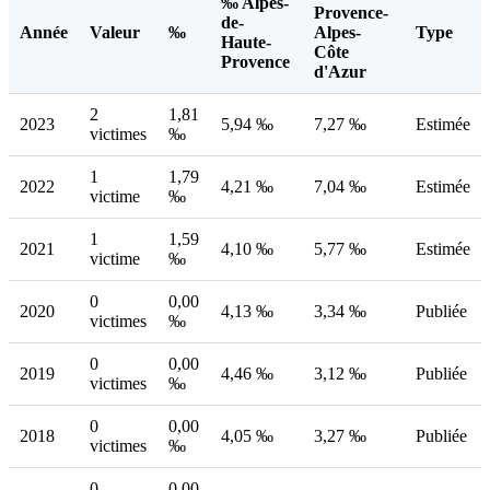
‰ Alpes-
Provence-
de-
Année
Valeur
‰
Alpes-
Type
Haute-
Côte
Provence
d'Azur
2
1,81
2023
5,94 ‰
7,27 ‰
Estimée
victimes
‰
1
1,79
2022
4,21 ‰
7,04 ‰
Estimée
victime
‰
1
1,59
2021
4,10 ‰
5,77 ‰
Estimée
victime
‰
0
0,00
2020
4,13 ‰
3,34 ‰
Publiée
victimes
‰
0
0,00
2019
4,46 ‰
3,12 ‰
Publiée
victimes
‰
0
0,00
2018
4,05 ‰
3,27 ‰
Publiée
victimes
‰
0
0,00