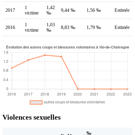
1
1,42
2017
9,44 ‰
1,56 ‰
Estimée
victime
‰
1
1,03
2016
8,83 ‰
1,79 ‰
Estimée
victime
‰
Violences sexuelles
‰