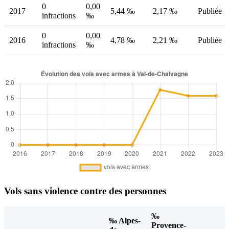
0
0,00
2017
5,44 ‰
2,17 ‰
Publiée
infractions
‰
0
0,00
2016
4,78 ‰
2,21 ‰
Publiée
infractions
‰
Vols sans violence contre des personnes
‰
‰ Alpes-
Provence-