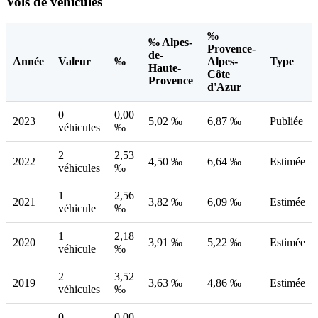
Vols de véhicules
‰
‰ Alpes-
Provence-
de-
Année
Valeur
‰
Alpes-
Type
Haute-
Côte
Provence
d'Azur
0
0,00
2023
5,02 ‰
6,87 ‰
Publiée
véhicules
‰
2
2,53
2022
4,50 ‰
6,64 ‰
Estimée
véhicules
‰
1
2,56
2021
3,82 ‰
6,09 ‰
Estimée
véhicule
‰
1
2,18
2020
3,91 ‰
5,22 ‰
Estimée
véhicule
‰
2
3,52
2019
3,63 ‰
4,86 ‰
Estimée
véhicules
‰
0
0,00