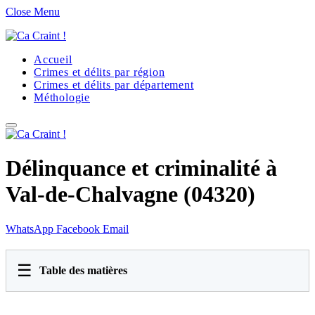
Close Menu
Accueil
Crimes et délits par région
Crimes et délits par département
Méthologie
Délinquance et criminalité à
Val-de-Chalvagne (04320)
WhatsApp
Facebook
Email
☰
Table des matières