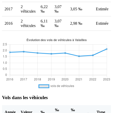
2
6,22
3,07
2017
3,05 ‰
Estimée
véhicules
‰
‰
2
6,11
3,07
2016
2,98 ‰
Estimée
véhicules
‰
‰
Vols dans les véhicules
‰
‰
Année
Valeur
‰
Type