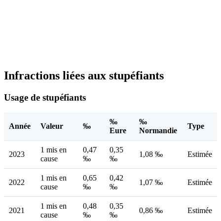
Infractions liées aux stupéfiants
Usage de stupéfiants
‰
‰
Année
Valeur
‰
Type
Eure
Normandie
1 mis en
0,47
0,35
2023
1,08 ‰
Estimée
cause
‰
‰
1 mis en
0,65
0,42
2022
1,07 ‰
Estimée
cause
‰
‰
1 mis en
0,48
0,35
2021
0,86 ‰
Estimée
cause
‰
‰