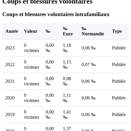
Coups et blessures volontaires
Coups et blessures volontaires intrafamiliaux
‰
‰
Année
Valeur
‰
Type
Eure
Normandie
0
0,00
1,18
2023
0,06 ‰
Publiée
victimes
‰
‰
0
0,00
1,15
2022
0,07 ‰
Publiée
victimes
‰
‰
0
0,00
0,98
2021
0,06 ‰
Publiée
victimes
‰
‰
0
0,00
1,11
2020
0,06 ‰
Publiée
victimes
‰
‰
0
0,00
1,41
2019
0,06 ‰
Publiée
victimes
‰
‰
0
0,00
1,37