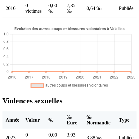
0
0,00
7,35
2016
0,64 ‰
Publiée
victimes
‰
‰
Violences sexuelles
‰
‰
Année
Valeur
‰
Type
Eure
Normandie
0
0,00
3,93
2023
3,88 ‰
Publiée