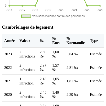
Cambriolages de logement
‰
‰
Année
Valeur
‰
Type
Eure
Normandie
2
2,50
1,60
2023
3,04 ‰
Estimée
infractions
‰
‰
2
2,37
1,57
2022
2,81 ‰
Estimée
infractions
‰
‰
1
2,18
1,65
2021
1,81 ‰
Estimée
infraction
‰
‰
2
2,45
1,40
2020
2,29 ‰
Estimée
infractions
‰
‰
1
2,34
1,68