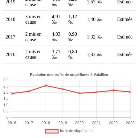
2019
1,57 ‰
Estimée
cause
‰
‰
3 mis en
4,91
1,12
2018
1,40 ‰
Estimée
cause
‰
‰
2 mis en
4,03
0,90
2017
1,32 ‰
Estimée
cause
‰
‰
2 mis en
3,71
0,80
2016
1,33 ‰
Estimée
cause
‰
‰