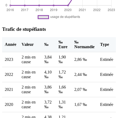
Trafic de stupéfiants
‰
‰
Année
Valeur
‰
Type
Eure
Normandie
2 mis en
3,84
1,90
2023
2,86 ‰
Estimée
cause
‰
‰
2 mis en
4,10
1,72
2022
2,44 ‰
Estimée
cause
‰
‰
2 mis en
3,86
1,66
2021
2,07 ‰
Estimée
cause
‰
‰
2 mis en
3,72
1,31
2020
1,67 ‰
Estimée
cause
‰
‰
2 mis en
4,38
1,21