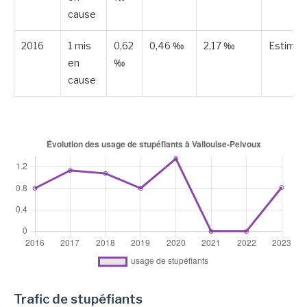
cause
2016
1 mis
0,62
0,46 ‰
2,17 ‰
Estimé
en
‰
cause
Trafic de stupéfiants