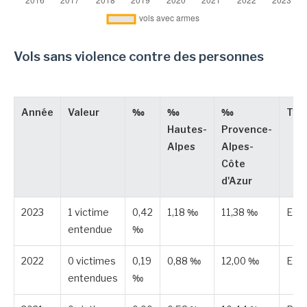
Vols sans violence contre des personnes
Année
Valeur
‰
‰
‰
Typ
Hautes-
Provence-
Alpes
Alpes-
Côte
d'Azur
2023
1 victime
0,42
1,18 ‰
11,38 ‰
Est
entendue
‰
2022
0 victimes
0,19
0,88 ‰
12,00 ‰
Est
entendues
‰