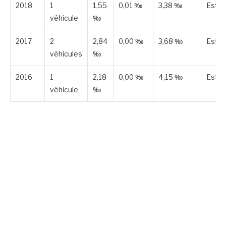
2018
1
1,55
0,01 ‰
3,38 ‰
Esti
véhicule
‰
2017
2
2,84
0,00 ‰
3,68 ‰
Esti
véhicules
‰
2016
1
2,18
0,00 ‰
4,15 ‰
Esti
véhicule
‰