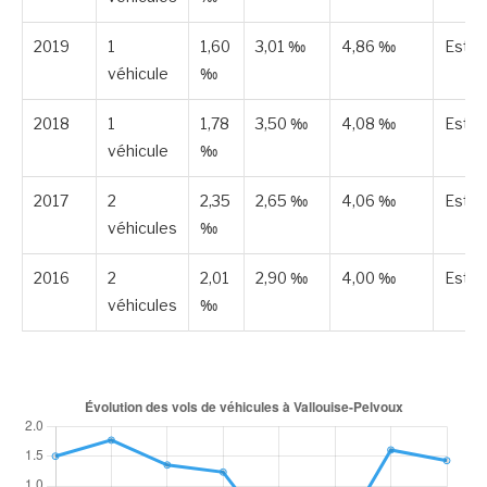
2019
1
1,60
3,01 ‰
4,86 ‰
Esti
véhicule
‰
2018
1
1,78
3,50 ‰
4,08 ‰
Esti
véhicule
‰
2017
2
2,35
2,65 ‰
4,06 ‰
Esti
véhicules
‰
2016
2
2,01
2,90 ‰
4,00 ‰
Esti
véhicules
‰