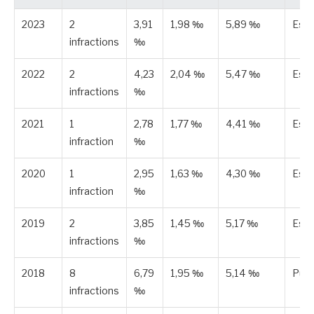
2023
2
3,91
1,98 ‰
5,89 ‰
Est
infractions
‰
2022
2
4,23
2,04 ‰
5,47 ‰
Est
infractions
‰
2021
1
2,78
1,77 ‰
4,41 ‰
Est
infraction
‰
2020
1
2,95
1,63 ‰
4,30 ‰
Est
infraction
‰
2019
2
3,85
1,45 ‰
5,17 ‰
Est
infractions
‰
2018
8
6,79
1,95 ‰
5,14 ‰
Publ
infractions
‰