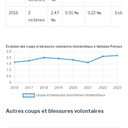
2016
2
2,47
0,91 ‰
0,22 ‰
Estim
victimes
‰
Autres coups et blessures volontaires