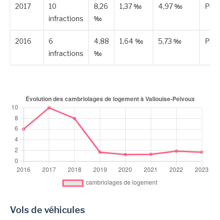
2017
10
8,26
1,37 ‰
4,97 ‰
Publ
infractions
‰
2016
6
4,88
1,64 ‰
5,73 ‰
Publ
infractions
‰
Vols de véhicules