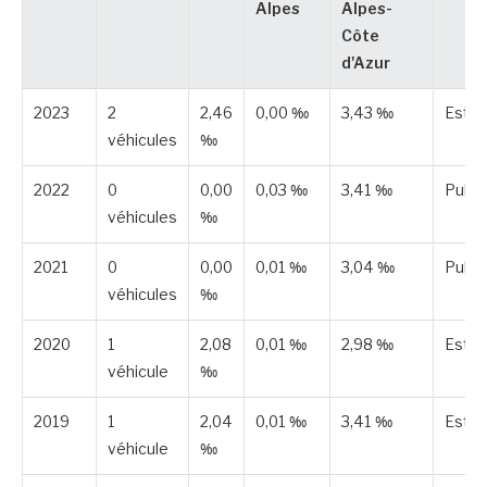
Alpes
Alpes-
Côte
d'Azur
2023
2
2,46
0,00 ‰
3,43 ‰
Esti
véhicules
‰
2022
0
0,00
0,03 ‰
3,41 ‰
Publi
véhicules
‰
2021
0
0,00
0,01 ‰
3,04 ‰
Publi
véhicules
‰
2020
1
2,08
0,01 ‰
2,98 ‰
Esti
véhicule
‰
2019
1
2,04
0,01 ‰
3,41 ‰
Esti
véhicule
‰