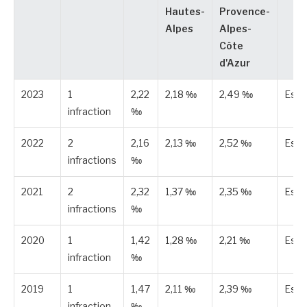
Hautes-
Provence-
Alpes
Alpes-
Côte
d'Azur
2023
1
2,22
2,18 ‰
2,49 ‰
Esti
infraction
‰
2022
2
2,16
2,13 ‰
2,52 ‰
Esti
infractions
‰
2021
2
2,32
1,37 ‰
2,35 ‰
Esti
infractions
‰
2020
1
1,42
1,28 ‰
2,21 ‰
Esti
infraction
‰
2019
1
1,47
2,11 ‰
2,39 ‰
Esti
infraction
‰