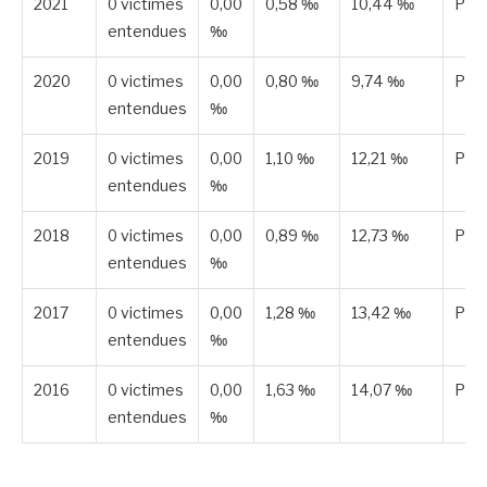
2021
0 victimes
0,00
0,58 ‰
10,44 ‰
Publ
entendues
‰
2020
0 victimes
0,00
0,80 ‰
9,74 ‰
Publ
entendues
‰
2019
0 victimes
0,00
1,10 ‰
12,21 ‰
Publ
entendues
‰
2018
0 victimes
0,00
0,89 ‰
12,73 ‰
Publ
entendues
‰
2017
0 victimes
0,00
1,28 ‰
13,42 ‰
Publ
entendues
‰
2016
0 victimes
0,00
1,63 ‰
14,07 ‰
Publ
entendues
‰