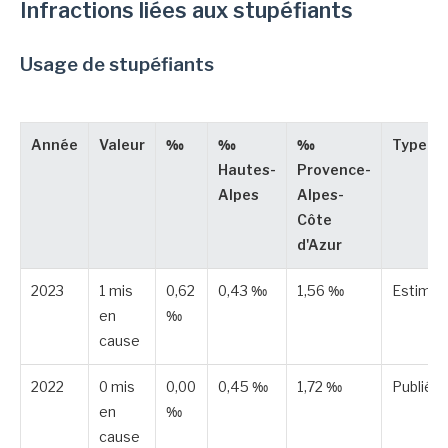
Infractions liées aux stupéfiants
Usage de stupéfiants
Année
Valeur
‰
‰
‰
Type
Hautes-
Provence-
Alpes
Alpes-
Côte
d'Azur
2023
1 mis
0,62
0,43 ‰
1,56 ‰
Estimé
en
‰
cause
2022
0 mis
0,00
0,45 ‰
1,72 ‰
Publiée
en
‰
cause