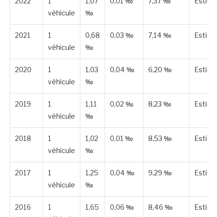
2022
1
1,07
0,01 ‰
7,37 ‰
Estim
véhicule
‰
2021
1
0,68
0,03 ‰
7,14 ‰
Estim
véhicule
‰
2020
1
1,03
0,04 ‰
6,20 ‰
Estim
véhicule
‰
2019
1
1,11
0,02 ‰
8,23 ‰
Estim
véhicule
‰
2018
1
1,02
0,01 ‰
8,53 ‰
Estim
véhicule
‰
2017
1
1,25
0,04 ‰
9,29 ‰
Estim
véhicule
‰
2016
1
1,65
0,06 ‰
8,46 ‰
Estim