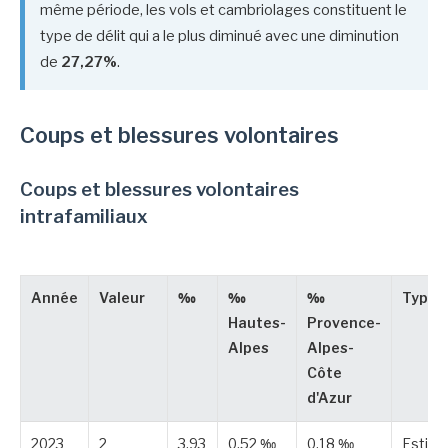
même période, les vols et cambriolages constituent le
type de délit qui a le plus diminué avec une diminution
de
27,27%
.
Coups et blessures volontaires
Coups et blessures volontaires
intrafamiliaux
Année
Valeur
‰
‰
‰
Type
Hautes-
Provence-
Alpes
Alpes-
Côte
d'Azur
2023
2
3,93
0,52 ‰
0,18 ‰
Estim