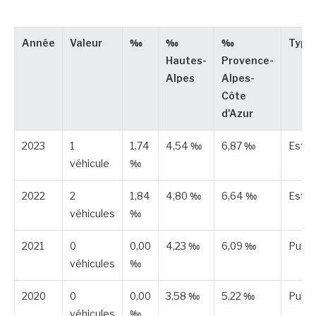
Année
Valeur
‰
‰
‰
Type
Hautes-
Provence-
Alpes
Alpes-
Côte
d'Azur
2023
1
1,74
4,54 ‰
6,87 ‰
Esti
véhicule
‰
2022
2
1,84
4,80 ‰
6,64 ‰
Esti
véhicules
‰
2021
0
0,00
4,23 ‰
6,09 ‰
Publi
véhicules
‰
2020
0
0,00
3,58 ‰
5,22 ‰
Publi
véhicules
‰