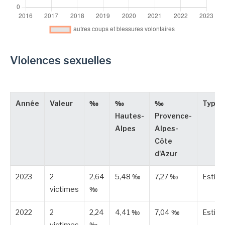
Violences sexuelles
Année
Valeur
‰
‰
‰
Type
Hautes-
Provence-
Alpes
Alpes-
Côte
d'Azur
2023
2
2,64
5,48 ‰
7,27 ‰
Estim
victimes
‰
2022
2
2,24
4,41 ‰
7,04 ‰
Estim
victimes
‰