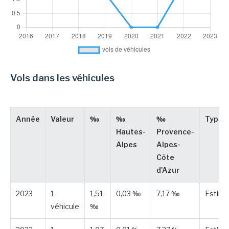
Vols dans les véhicules
Année
Valeur
‰
‰
‰
Type
Hautes-
Provence-
Alpes
Alpes-
Côte
d'Azur
2023
1
1,51
0,03 ‰
7,17 ‰
Estim
véhicule
‰