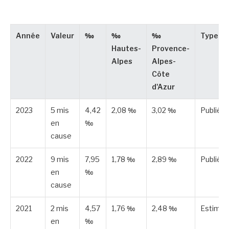
Année
Valeur
‰
‰
‰
Type
Hautes-
Provence-
Alpes
Alpes-
Côte
d'Azur
2023
5 mis
4,42
2,08 ‰
3,02 ‰
Publiée
en
‰
cause
2022
9 mis
7,95
1,78 ‰
2,89 ‰
Publiée
en
‰
cause
2021
2 mis
4,57
1,76 ‰
2,48 ‰
Estimé
en
‰