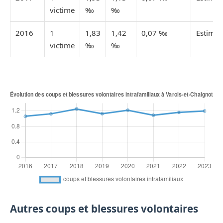
victime
‰
‰
2016
1
1,83
1,42
0,07 ‰
Estimée
victime
‰
‰
Autres coups et blessures volontaires