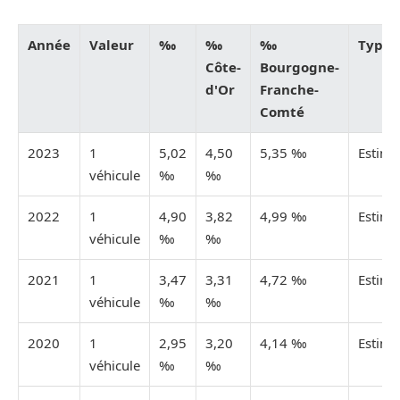
Année
Valeur
‰
‰
‰
Type
Côte-
Bourgogne-
d'Or
Franche-
Comté
2023
1
5,02
4,50
5,35 ‰
Estimé
véhicule
‰
‰
2022
1
4,90
3,82
4,99 ‰
Estimé
véhicule
‰
‰
2021
1
3,47
3,31
4,72 ‰
Estimé
véhicule
‰
‰
2020
1
2,95
3,20
4,14 ‰
Estimé
véhicule
‰
‰