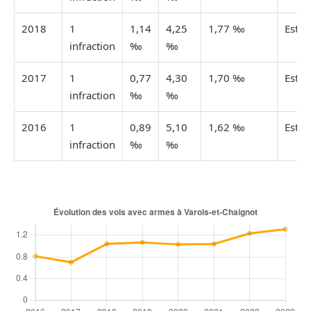
2018
1
1,14
4,25
1,77 ‰
Esti
infraction
‰
‰
2017
1
0,77
4,30
1,70 ‰
Esti
infraction
‰
‰
2016
1
0,89
5,10
1,62 ‰
Esti
infraction
‰
‰