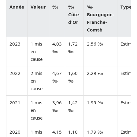
Année
Valeur
‰
‰
‰
Type
Côte-
Bourgogne-
d'Or
Franche-
Comté
2023
1 mis
4,03
1,72
2,56 ‰
Estimée
en
‰
‰
cause
2022
2 mis
4,67
1,60
2,29 ‰
Estimée
en
‰
‰
cause
2021
1 mis
3,96
1,42
1,99 ‰
Estimée
en
‰
‰
cause
2020
1 mis
4,15
1,10
1,79 ‰
Estimée