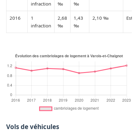
infraction
‰
‰
2016
1
2,68
1,43
2,10 ‰
Esti
infraction
‰
‰
Vols de véhicules