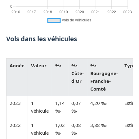
Vols dans les véhicules
Année
Valeur
‰
‰
‰
Type
Côte-
Bourgogne-
d'Or
Franche-
Comté
2023
1
1,14
0,07
4,20 ‰
Estimé
véhicule
‰
‰
2022
1
1,02
0,08
3,88 ‰
Estimé
véhicule
‰
‰