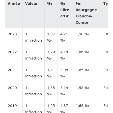
Année
Valeur
‰
‰
‰
Type
Côte-
Bourgogne-
d'Or
Franche-
Comté
2023
1
1,97
4,21
1,90 ‰
Esti
infraction
‰
‰
2022
1
1,70
4,18
1,86 ‰
Esti
infraction
‰
‰
2021
1
1,41
3,08
1,65 ‰
Esti
infraction
‰
‰
2020
1
1,35
3,14
1,58 ‰
Esti
infraction
‰
‰
2019
1
1,25
4,37
1,66 ‰
Esti
infraction
‰
‰