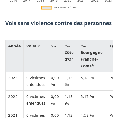
Vols sans violence contre des personnes
Année
Valeur
‰
‰
‰
Typ
Côte-
Bourgogne-
d'Or
Franche-
Comté
2023
0 victimes
0,00
1,13
5,18 ‰
Publ
entendues
‰
‰
2022
0 victimes
0,00
1,18
5,17 ‰
Publ
entendues
‰
‰
2021
0 victimes
0,00
1,12
4,58 ‰
Publ