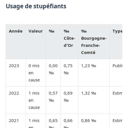
Usage de stupéfiants
Année
Valeur
‰
‰
‰
Type
Côte-
Bourgogne-
d'Or
Franche-
Comté
2023
0 mis
0,00
0,75
1,23 ‰
Publiée
en
‰
‰
cause
2022
1 mis
0,57
0,69
1,32 ‰
Estimée
en
‰
‰
cause
2021
1 mis
0,65
0,66
0,86 ‰
Estimée
en
‰
‰