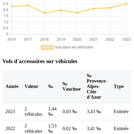
Vols d'accessoires sur véhicules
‰
Provence-
‰
Année
Valeur
‰
Alpes-
Type
Vaucluse
Côte
d'Azur
2
1,44
2023
0,03 ‰
3,43 ‰
Estimée
véhicules
‰
2
1,53
2022
0,02 ‰
3,41 ‰
Estimée
véhicules
‰