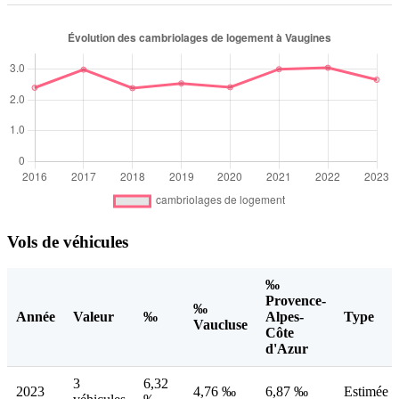
Vols de véhicules
‰
Provence-
‰
Année
Valeur
‰
Alpes-
Type
Vaucluse
Côte
d'Azur
3
6,32
2023
4,76 ‰
6,87 ‰
Estimée