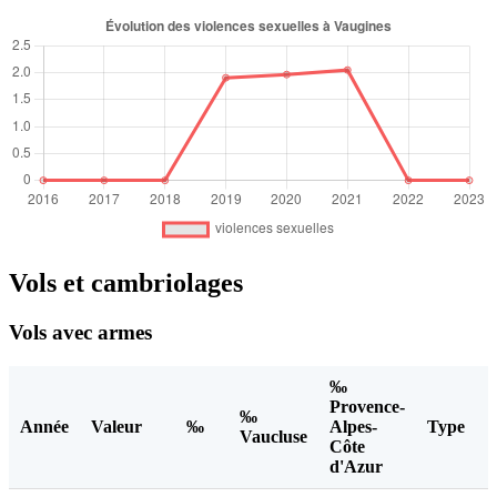
Vols et cambriolages
Vols avec armes
‰
Provence-
‰
Année
Valeur
‰
Alpes-
Type
Vaucluse
Côte
d'Azur