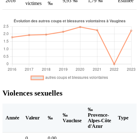
2016
9,93 ‰
1,79 ‰
Estimée
victimes
‰
Violences sexuelles
‰
‰
Provence-
Année
Valeur
‰
Type
Vaucluse
Alpes-Côte
d'Azur
0
0,00