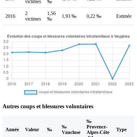
victimes
‰
2
1,56
2016
1,93 ‰
0,22 ‰
Estimée
victimes
‰
Autres coups et blessures volontaires
‰
‰
Provence-
Année
Valeur
‰
Type
Vaucluse
Alpes-Côte