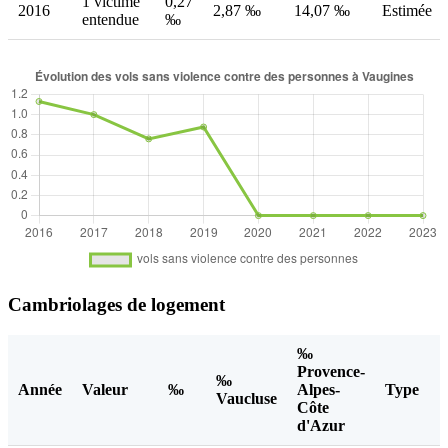
1 victime
0,27
2016
2,87 ‰
14,07 ‰
Estimée
entendue
‰
Cambriolages de logement
‰
Provence-
‰
Année
Valeur
‰
Alpes-
Type
Vaucluse
Côte
d'Azur