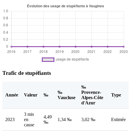
Trafic de stupéfiants
‰
‰
Provence-
Année
Valeur
‰
Type
Vaucluse
Alpes-Côte
d'Azur
3 mis
4,49
2023
en
1,34 ‰
3,02 ‰
Estimée
‰
cause