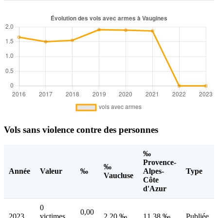
Vols sans violence contre des personnes
‰
Provence-
‰
Année
Valeur
‰
Alpes-
Type
Vaucluse
Côte
d'Azur
0
0,00
2023
victimes
2,20 ‰
11,38 ‰
Publiée