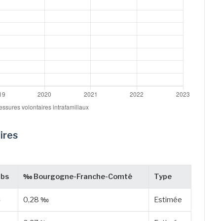
ires
bs
‰ Bourgogne-Franche-Comté
Type
‰
0,28 ‰
Estimée