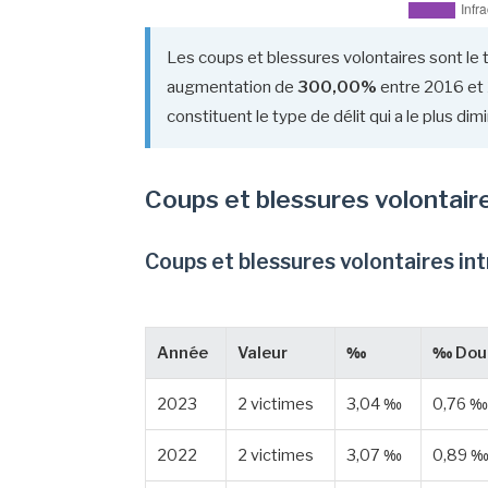
Les coups et blessures volontaires sont le 
augmentation de
300,00%
entre 2016 et 
constituent le type de délit qui a le plus d
Coups et blessures volontair
Coups et blessures volontaires in
Année
Valeur
‰
‰ Dou
2023
2 victimes
3,04 ‰
0,76 ‰
2022
2 victimes
3,07 ‰
0,89 