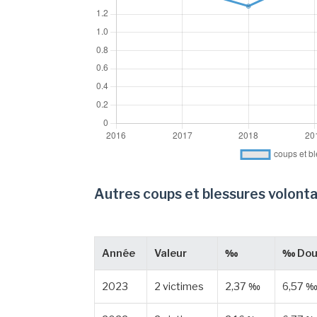
Autres coups et blessures volonta
Année
Valeur
‰
‰ Dou
2023
2 victimes
2,37 ‰
6,57 