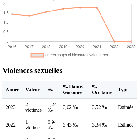
Violences sexuelles
‰ Haute-
‰
Année
Valeur
‰
Type
Garonne
Occitanie
2
1,24
2023
3,62 ‰
3,52 ‰
Estimée
victimes
‰
1
0,94
2022
3,43 ‰
3,34 ‰
Estimée
victime
‰