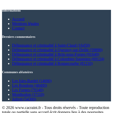
Informations
Accueil
Mentions légales
Contact
Derniers commentaires
Délinquance et criminalité à Saint-Claud (16450)
Délinquance et criminalité à Quesnoy-sur-Deûle (59890)
Délinquance et criminalité à Briis-sous-Forges (91640)
Délinquance et criminalité à Colombier-Saugnieu (69124)
Délinquance et criminalité à Roquecourbe (81210)
Communes aléatoires
Les Isles-Bardel (14690)
Les Bondons (48400)
Les Forges (79340)
Monthodon (37110)
Jolivet (54300)
© 2026 www.cacraint.fr - Tous droits réservés - Toute reproduction
totale ou partielle sans accord écrit donnera lieu à des poursuites.