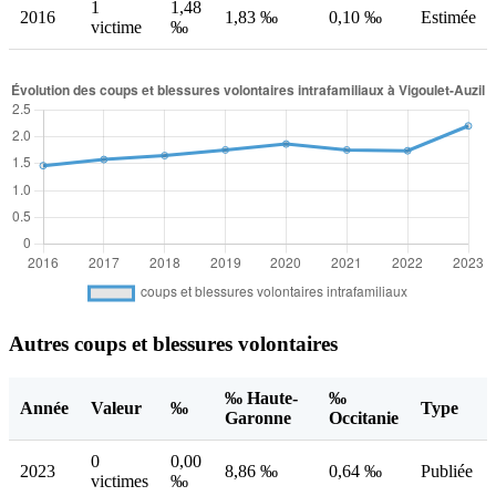
1
1,48
2016
1,83 ‰
0,10 ‰
Estimée
victime
‰
Autres coups et blessures volontaires
‰ Haute-
‰
Année
Valeur
‰
Type
Garonne
Occitanie
0
0,00
2023
8,86 ‰
0,64 ‰
Publiée
victimes
‰