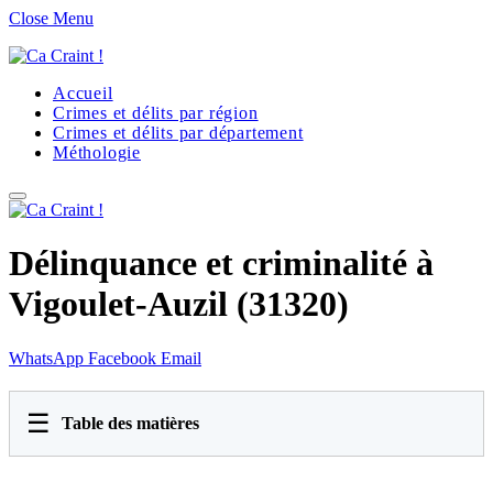
Close Menu
Accueil
Crimes et délits par région
Crimes et délits par département
Méthologie
Délinquance et criminalité à
Vigoulet-Auzil (31320)
WhatsApp
Facebook
Email
☰
Table des matières