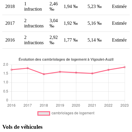
1
2,46
2018
1,94 ‰
5,23 ‰
Estimée
infraction
‰
2
3,04
2017
1,92 ‰
5,16 ‰
Estimée
infractions
‰
2
2,92
2016
1,77 ‰
5,14 ‰
Estimée
infractions
‰
Vols de véhicules