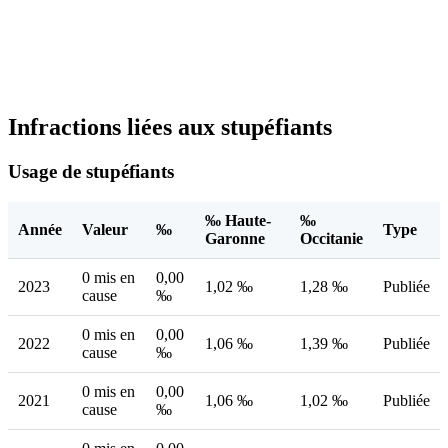
Infractions liées aux stupéfiants
Usage de stupéfiants
‰ Haute-
‰
Année
Valeur
‰
Type
Garonne
Occitanie
0 mis en
0,00
2023
1,02 ‰
1,28 ‰
Publiée
cause
‰
0 mis en
0,00
2022
1,06 ‰
1,39 ‰
Publiée
cause
‰
0 mis en
0,00
2021
1,06 ‰
1,02 ‰
Publiée
cause
‰