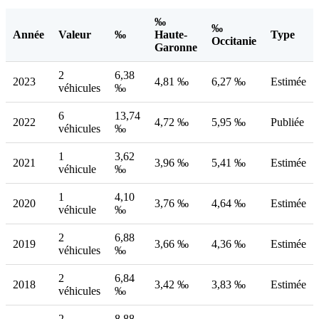
‰
‰
Année
Valeur
‰
Haute-
Type
Occitanie
Garonne
2
6,38
2023
4,81 ‰
6,27 ‰
Estimée
véhicules
‰
6
13,74
2022
4,72 ‰
5,95 ‰
Publiée
véhicules
‰
1
3,62
2021
3,96 ‰
5,41 ‰
Estimée
véhicule
‰
1
4,10
2020
3,76 ‰
4,64 ‰
Estimée
véhicule
‰
2
6,88
2019
3,66 ‰
4,36 ‰
Estimée
véhicules
‰
2
6,84
2018
3,42 ‰
3,83 ‰
Estimée
véhicules
‰
2
8,88