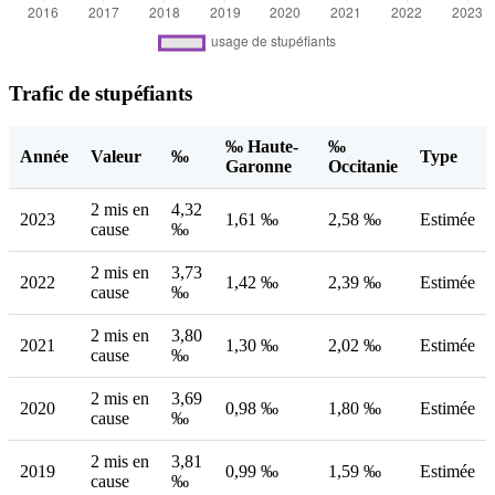
Trafic de stupéfiants
‰ Haute-
‰
Année
Valeur
‰
Type
Garonne
Occitanie
2 mis en
4,32
2023
1,61 ‰
2,58 ‰
Estimée
cause
‰
2 mis en
3,73
2022
1,42 ‰
2,39 ‰
Estimée
cause
‰
2 mis en
3,80
2021
1,30 ‰
2,02 ‰
Estimée
cause
‰
2 mis en
3,69
2020
0,98 ‰
1,80 ‰
Estimée
cause
‰
2 mis en
3,81
2019
0,99 ‰
1,59 ‰
Estimée
cause
‰