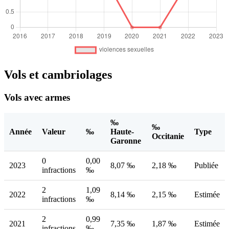
Vols et cambriolages
Vols avec armes
‰
‰
Année
Valeur
‰
Haute-
Type
Occitanie
Garonne
0
0,00
2023
8,07 ‰
2,18 ‰
Publiée
infractions
‰
2
1,09
2022
8,14 ‰
2,15 ‰
Estimée
infractions
‰
2
0,99
2021
7,35 ‰
1,87 ‰
Estimée
infractions
‰