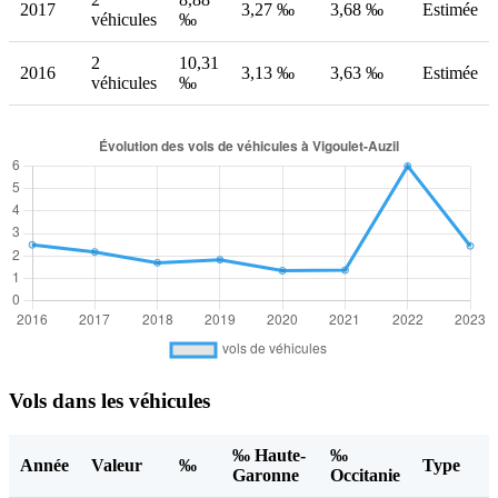
2017
3,27 ‰
3,68 ‰
Estimée
véhicules
‰
2
10,31
2016
3,13 ‰
3,63 ‰
Estimée
véhicules
‰
Vols dans les véhicules
‰ Haute-
‰
Année
Valeur
‰
Type
Garonne
Occitanie