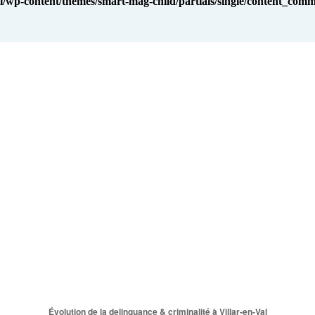
l/wp-content/themes/smart-mag-child/partials/single/content_co