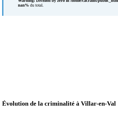
Warning
: Division by zero in
/home/cacraint/public_htm
nan%
du total.
Évolution de la criminalité à Villar-en-Val