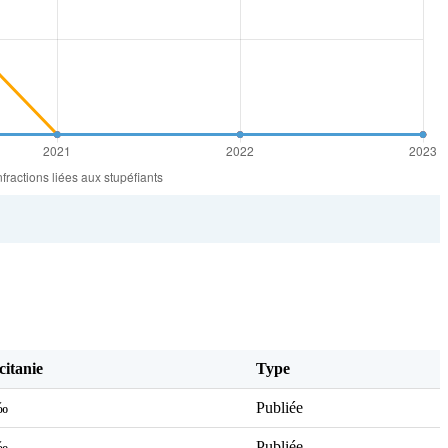
itanie
Type
‰
Publiée
‰
Publiée