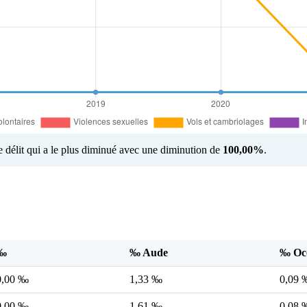
e délit qui a le plus diminué avec une diminution de
100,00%
.
‰
‰ Aude
‰ Occ
0,00 ‰
1,33 ‰
0,09 
0,00 ‰
1,61 ‰
0,08 