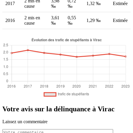
2 mis en
3,98
0,72
2017
1,32 ‰
Estimée
cause
‰
‰
2 mis en
3,61
0,55
2016
1,29 ‰
Estimée
cause
‰
‰
Votre avis sur la délinquance à Virac
Laissez un commentaire