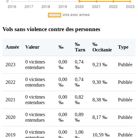
Vols sans violence contre des personnes
‰
‰
Année
Valeur
‰
Type
Tarn
Occitanie
0 victimes
0,00
0,74
2023
9,23 ‰
Publiée
entendues
‰
‰
0 victimes
0,00
0,74
2022
9,30 ‰
Publiée
entendues
‰
‰
0 victimes
0,00
0,82
2021
8,38 ‰
Publiée
entendues
‰
‰
0 victimes
0,00
0,89
2020
8,17 ‰
Publiée
entendues
‰
‰
0 victimes
0,00
1,06
2019
10,59 ‰
Publiée
entendues
‰
‰