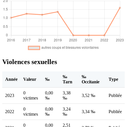
Violences sexuelles
‰
‰
Année
Valeur
‰
Type
Tarn
Occitanie
0
0,00
3,38
2023
3,52 ‰
Publiée
victimes
‰
‰
0
0,00
3,24
2022
3,34 ‰
Publiée
victimes
‰
‰
0
0,00
2,51