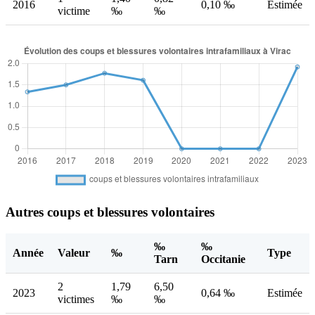
2016
0,10 ‰
Estimée
victime
‰
‰
Autres coups et blessures volontaires
‰
‰
Année
Valeur
‰
Type
Tarn
Occitanie
2
1,79
6,50
2023
0,64 ‰
Estimée
victimes
‰
‰