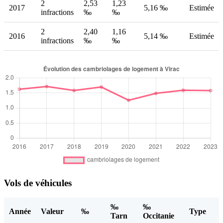
2
2,53
1,23
2017
5,16 ‰
Estimée
infractions
‰
‰
2
2,40
1,16
2016
5,14 ‰
Estimée
infractions
‰
‰
Vols de véhicules
‰
‰
Année
Valeur
‰
Type
Tarn
Occitanie