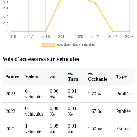
Vols d'accessoires sur véhicules
‰
‰
Année
Valeur
‰
Type
Tarn
Occitanie
0
0,00
0,01
2023
1,79 ‰
Publiée
véhicules
‰
‰
0
0,00
0,01
2022
1,67 ‰
Publiée
véhicules
‰
‰
1
1,09
0,01
2021
1,50 ‰
Estimée
véhicule
‰
‰