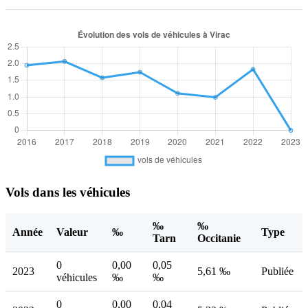
Vols dans les véhicules
‰
‰
Année
Valeur
‰
Type
Tarn
Occitanie
0
0,00
0,05
2023
5,61 ‰
Publiée
véhicules
‰
‰
0
0,00
0,04