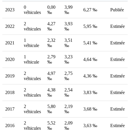
0
0,00
3,99
2023
6,27 ‰
Publiée
véhicules
‰
‰
2
4,27
3,93
2022
5,95 ‰
Estimée
véhicules
‰
‰
1
2,32
3,51
2021
5,41 ‰
Estimée
véhicule
‰
‰
1
2,79
3,23
2020
4,64 ‰
Estimée
véhicule
‰
‰
2
4,97
2,75
2019
4,36 ‰
Estimée
véhicules
‰
‰
2
4,38
2,54
2018
3,83 ‰
Estimée
véhicules
‰
‰
2
5,80
2,19
2017
3,68 ‰
Estimée
véhicules
‰
‰
2
5,52
2,09
2016
3,63 ‰
Estimée
véhicules
‰
‰