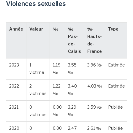
Violences sexuelles
Année
Valeur
‰
‰
‰
Type
Pas-
Hauts-
de-
de-
Calais
France
2023
1
1,19
3,55
3,96 ‰
Estimée
victime
‰
‰
2022
2
1,22
3,40
4,03 ‰
Estimée
victimes
‰
‰
2021
0
0,00
3,29
3,59 ‰
Publiée
victimes
‰
‰
2020
0
0,00
2,47
2,61 ‰
Publiée