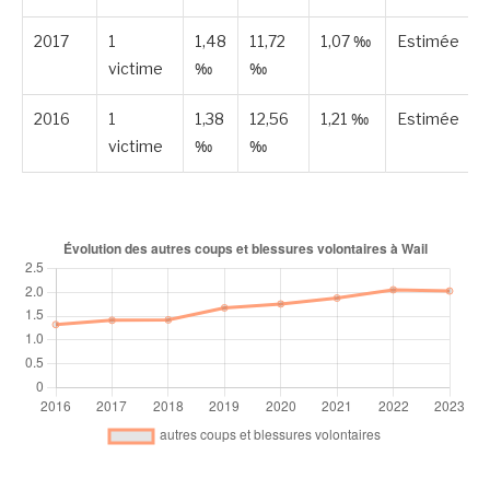
2017
1
1,48
11,72
1,07 ‰
Estimée
victime
‰
‰
2016
1
1,38
12,56
1,21 ‰
Estimée
victime
‰
‰