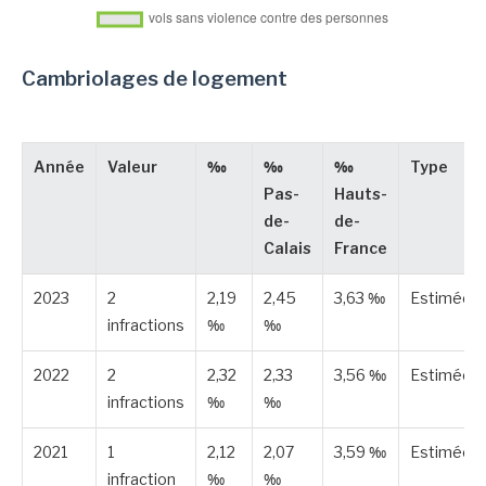
Cambriolages de logement
Année
Valeur
‰
‰
‰
Type
Pas-
Hauts-
de-
de-
Calais
France
2023
2
2,19
2,45
3,63 ‰
Estimée
infractions
‰
‰
2022
2
2,32
2,33
3,56 ‰
Estimée
infractions
‰
‰
2021
1
2,12
2,07
3,59 ‰
Estimée
infraction
‰
‰