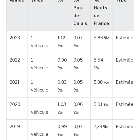
Année
Valeur
‰
‰
‰
Type
Pas-
Hauts-
de-
de-
Calais
France
2023
1
1,12
0,07
5,86 ‰
Estimée
véhicule
‰
‰
2022
1
0,90
0,05
5,54
Estimée
véhicule
‰
‰
‰
2021
1
0,83
0,05
5,38 ‰
Estimée
véhicule
‰
‰
2020
1
1,03
0,06
5,91 ‰
Estimée
véhicule
‰
‰
2019
1
0,99
0,07
7,33 ‰
Estimée
véhicule
‰
‰