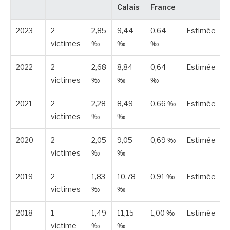
Calais
France
2023
2
2,85
9,44
0,64
Estimée
victimes
‰
‰
‰
2022
2
2,68
8,84
0,64
Estimée
victimes
‰
‰
‰
2021
2
2,28
8,49
0,66 ‰
Estimée
victimes
‰
‰
2020
2
2,05
9,05
0,69 ‰
Estimée
victimes
‰
‰
2019
2
1,83
10,78
0,91 ‰
Estimée
victimes
‰
‰
2018
1
1,49
11,15
1,00 ‰
Estimée
victime
‰
‰