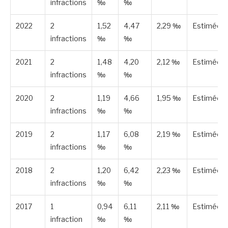
infractions
‰
‰
2022
2
1,52
4,47
2,29 ‰
Estimée
infractions
‰
‰
2021
2
1,48
4,20
2,12 ‰
Estimée
infractions
‰
‰
2020
2
1,19
4,66
1,95 ‰
Estimée
infractions
‰
‰
2019
2
1,17
6,08
2,19 ‰
Estimée
infractions
‰
‰
2018
2
1,20
6,42
2,23 ‰
Estimée
infractions
‰
‰
2017
1
0,94
6,11
2,11 ‰
Estimée
infraction
‰
‰