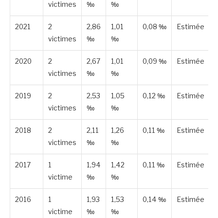
victimes
‰
‰
2021
2
2,86
1,01
0,08 ‰
Estimée
victimes
‰
‰
2020
2
2,67
1,01
0,09 ‰
Estimée
victimes
‰
‰
2019
2
2,53
1,05
0,12 ‰
Estimée
victimes
‰
‰
2018
2
2,11
1,26
0,11 ‰
Estimée
victimes
‰
‰
2017
1
1,94
1,42
0,11 ‰
Estimée
victime
‰
‰
2016
1
1,93
1,53
0,14 ‰
Estimée
victime
‰
‰