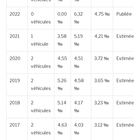
2022
0
0,00
6,32
4,75 ‰
Publiée
véhicules
‰
‰
2021
1
3,58
5,19
4,21 ‰
Estimée
véhicule
‰
‰
2020
2
4,55
4,51
3,72 ‰
Estimée
véhicules
‰
‰
2019
2
5,26
4,58
3,65 ‰
Estimée
véhicules
‰
‰
2018
2
5,14
4,17
3,23 ‰
Estimée
véhicules
‰
‰
2017
2
4,63
4,03
3,12 ‰
Estimée
véhicules
‰
‰