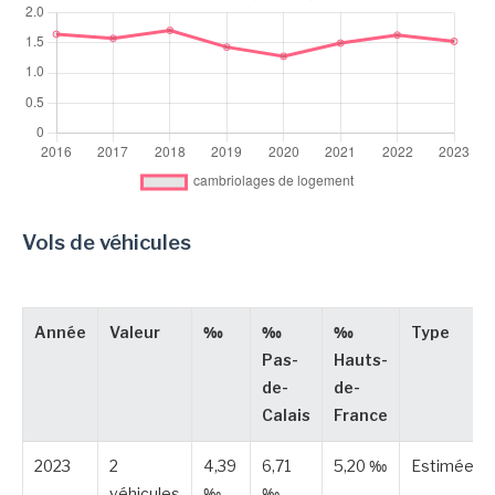
Vols de véhicules
Année
Valeur
‰
‰
‰
Type
Pas-
Hauts-
de-
de-
Calais
France
2023
2
4,39
6,71
5,20 ‰
Estimée
véhicules
‰
‰