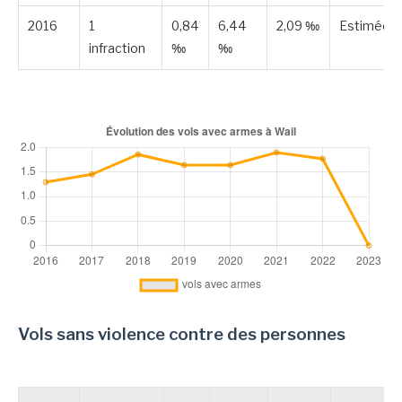
2016
1
0,84
6,44
2,09 ‰
Estimée
infraction
‰
‰
Vols sans violence contre des personnes