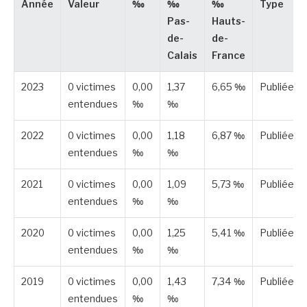
Année
Valeur
‰
‰
‰
Type
Pas-
Hauts-
de-
de-
Calais
France
2023
0 victimes
0,00
1,37
6,65 ‰
Publiée
entendues
‰
‰
2022
0 victimes
0,00
1,18
6,87 ‰
Publiée
entendues
‰
‰
2021
0 victimes
0,00
1,09
5,73 ‰
Publiée
entendues
‰
‰
2020
0 victimes
0,00
1,25
5,41 ‰
Publiée
entendues
‰
‰
2019
0 victimes
0,00
1,43
7,34 ‰
Publiée
entendues
‰
‰