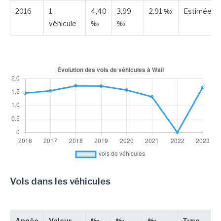
2016
1
4,40
3,99
2,91 ‰
Estimée
véhicule
‰
‰
Vols dans les véhicules