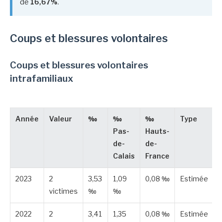
de
16,67%
.
Coups et blessures volontaires
Coups et blessures volontaires
intrafamiliaux
Année
Valeur
‰
‰
‰
Type
Pas-
Hauts-
de-
de-
Calais
France
2023
2
3,53
1,09
0,08 ‰
Estimée
victimes
‰
‰
2022
2
3,41
1,35
0,08 ‰
Estimée