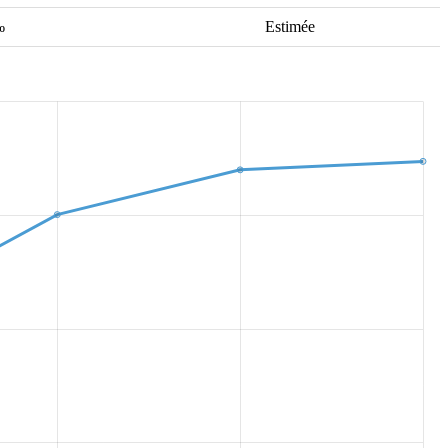
‰
Estimée