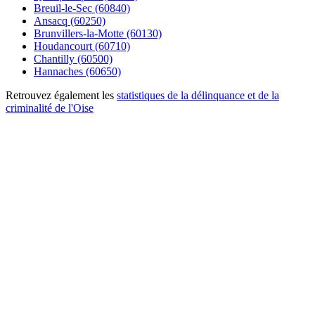
Breuil-le-Sec (60840)
Ansacq (60250)
Brunvillers-la-Motte (60130)
Houdancourt (60710)
Chantilly (60500)
Hannaches (60650)
Retrouvez également les
statistiques de la délinquance et de la
criminalité de l'Oise