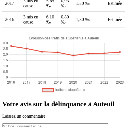
3 mis en
5,65
0,93
2017
1,80 ‰
Estimée
cause
‰
‰
3 mis en
6,10
0,80
2016
1,80 ‰
Estimée
cause
‰
‰
Votre avis sur la délinquance à Auteuil
Laissez un commentaire