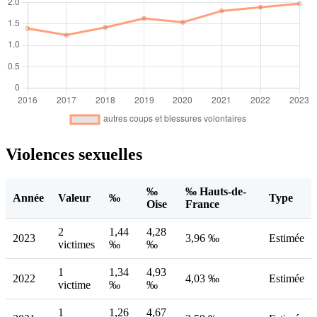
Violences sexuelles
‰
‰ Hauts-de-
Année
Valeur
‰
Type
Oise
France
2
1,44
4,28
2023
3,96 ‰
Estimée
victimes
‰
‰
1
1,34
4,93
2022
4,03 ‰
Estimée
victime
‰
‰
1
1,26
4,67