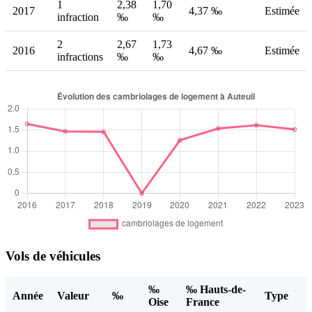
1
2,38
1,70
2017
4,37 ‰
Estimée
infraction
‰
‰
2
2,67
1,73
2016
4,67 ‰
Estimée
infractions
‰
‰
Vols de véhicules
‰
‰ Hauts-de-
Année
Valeur
‰
Type
Oise
France