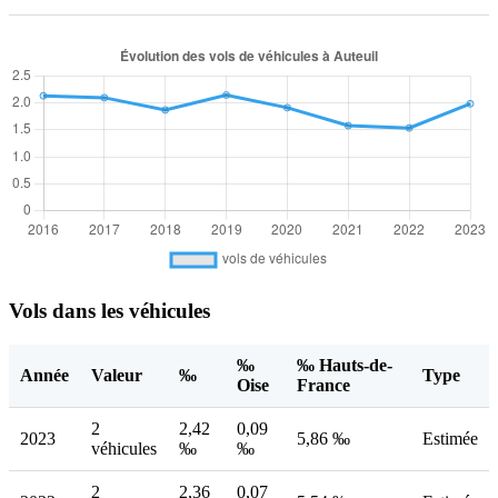
Vols dans les véhicules
‰
‰ Hauts-de-
Année
Valeur
‰
Type
Oise
France
2
2,42
0,09
2023
5,86 ‰
Estimée
véhicules
‰
‰
2
2,36
0,07