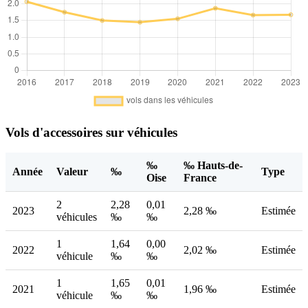
Vols d'accessoires sur véhicules
‰
‰ Hauts-de-
Année
Valeur
‰
Type
Oise
France
2
2,28
0,01
2023
2,28 ‰
Estimée
véhicules
‰
‰
1
1,64
0,00
2022
2,02 ‰
Estimée
véhicule
‰
‰
1
1,65
0,01
2021
1,96 ‰
Estimée
véhicule
‰
‰