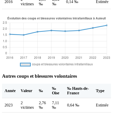
2016
0,14 ‰
Estimée
victimes
‰
‰
Autres coups et blessures volontaires
‰
‰ Hauts-de-
Année
Valeur
‰
Type
Oise
France
2
2,76
7,11
2023
0,64 ‰
Estimée
victimes
‰
‰