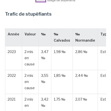
Trafic de stupéfiants
Année
Valeur
‰
‰
‰
Type
Calvados
Normandie
2023
2 mis
3,47
1,98 ‰
2,86 ‰
Estim
en
‰
cause
2022
2 mis
3,55
1,85 ‰
2,44 ‰
Estim
en
‰
cause
2021
2 mis
3,42
1,75 ‰
2,07 ‰
Estim
en
‰