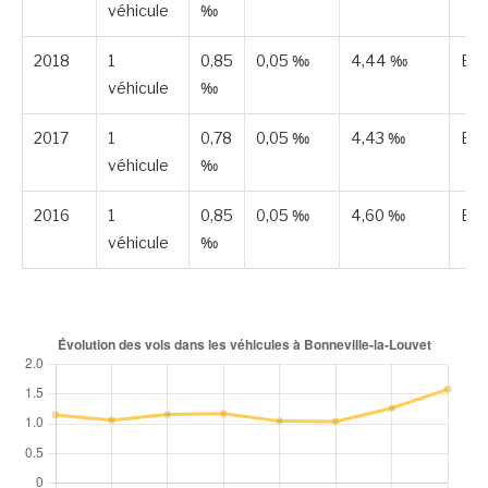
véhicule
‰
2018
1
0,85
0,05 ‰
4,44 ‰
Est
véhicule
‰
2017
1
0,78
0,05 ‰
4,43 ‰
Est
véhicule
‰
2016
1
0,85
0,05 ‰
4,60 ‰
Est
véhicule
‰