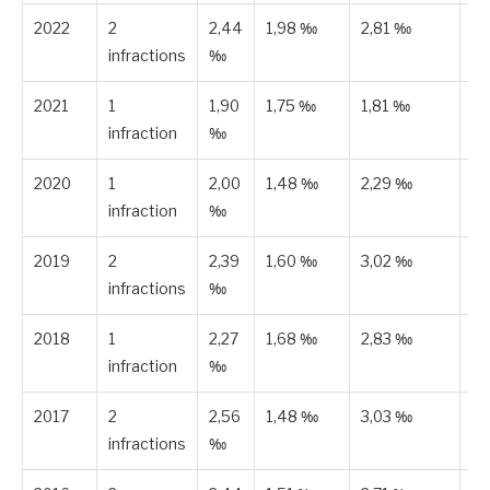
2022
2
2,44
1,98 ‰
2,81 ‰
Es
infractions
‰
2021
1
1,90
1,75 ‰
1,81 ‰
Es
infraction
‰
2020
1
2,00
1,48 ‰
2,29 ‰
Es
infraction
‰
2019
2
2,39
1,60 ‰
3,02 ‰
Es
infractions
‰
2018
1
2,27
1,68 ‰
2,83 ‰
Es
infraction
‰
2017
2
2,56
1,48 ‰
3,03 ‰
Es
infractions
‰