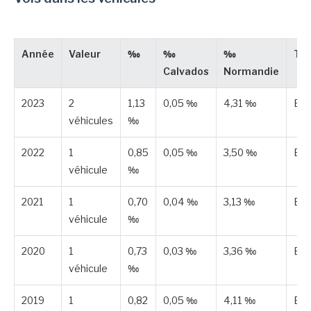
Année
Valeur
‰
‰
‰
Ty
Calvados
Normandie
2023
2
1,13
0,05 ‰
4,31 ‰
Est
véhicules
‰
2022
1
0,85
0,05 ‰
3,50 ‰
Est
véhicule
‰
2021
1
0,70
0,04 ‰
3,13 ‰
Est
véhicule
‰
2020
1
0,73
0,03 ‰
3,36 ‰
Est
véhicule
‰
2019
1
0,82
0,05 ‰
4,11 ‰
Est