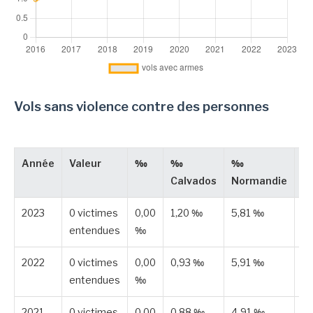
Vols sans violence contre des personnes
Année
Valeur
‰
‰
‰
T
Calvados
Normandie
2023
0 victimes
0,00
1,20 ‰
5,81 ‰
Pu
entendues
‰
2022
0 victimes
0,00
0,93 ‰
5,91 ‰
Pu
entendues
‰
2021
0 victimes
0,00
0,88 ‰
4,91 ‰
Pu