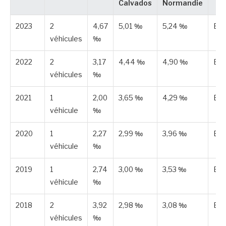
Calvados
Normandie
2023
2
4,67
5,01 ‰
5,24 ‰
Est
véhicules
‰
2022
2
3,17
4,44 ‰
4,90 ‰
Est
véhicules
‰
2021
1
2,00
3,65 ‰
4,29 ‰
Est
véhicule
‰
2020
1
2,27
2,99 ‰
3,96 ‰
Est
véhicule
‰
2019
1
2,74
3,00 ‰
3,53 ‰
Est
véhicule
‰
2018
2
3,92
2,98 ‰
3,08 ‰
Est
véhicules
‰