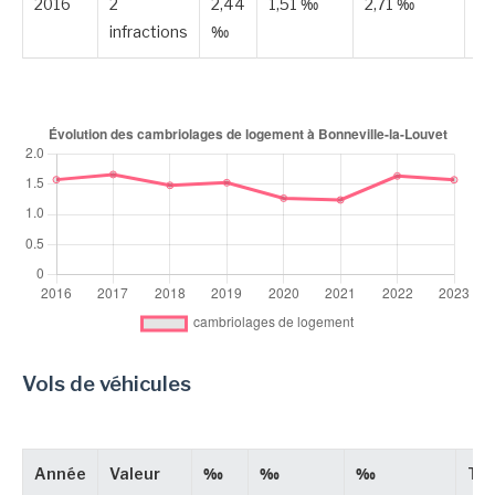
2016
2
2,44
1,51 ‰
2,71 ‰
Es
infractions
‰
Vols de véhicules
Année
Valeur
‰
‰
‰
Ty