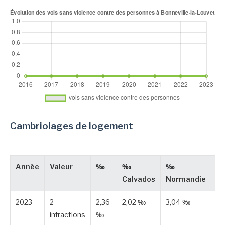
Cambriolages de logement
Année
Valeur
‰
‰
‰
T
Calvados
Normandie
2023
2
2,36
2,02 ‰
3,04 ‰
Es
infractions
‰