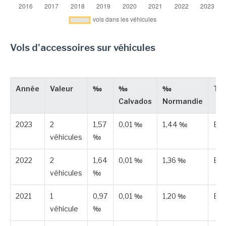
Vols d'accessoires sur véhicules
Année
Valeur
‰
‰
‰
Ty
Calvados
Normandie
2023
2
1,57
0,01 ‰
1,44 ‰
Est
véhicules
‰
2022
2
1,64
0,01 ‰
1,36 ‰
Est
véhicules
‰
2021
1
0,97
0,01 ‰
1,20 ‰
Est
véhicule
‰