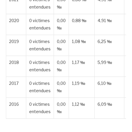
entendues
‰
2020
0 victimes
0,00
0,88 ‰
4,91 ‰
Pu
entendues
‰
2019
0 victimes
0,00
1,08 ‰
6,25 ‰
Pu
entendues
‰
2018
0 victimes
0,00
1,17 ‰
5,99 ‰
Pu
entendues
‰
2017
0 victimes
0,00
1,19 ‰
6,10 ‰
Pu
entendues
‰
2016
0 victimes
0,00
1,12 ‰
6,09 ‰
Pu
entendues
‰