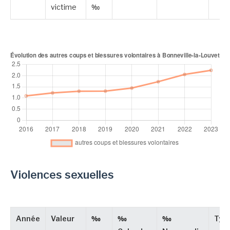
victime
‰
Violences sexuelles
Année
Valeur
‰
‰
‰
Typ