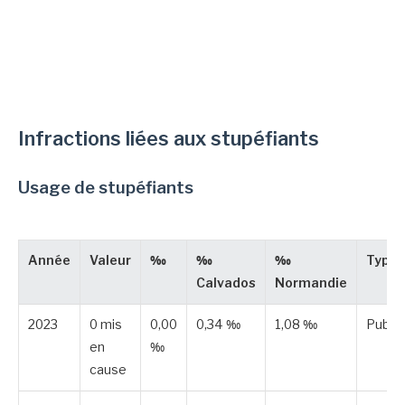
Infractions liées aux stupéfiants
Usage de stupéfiants
Année
Valeur
‰
‰
‰
Type
Calvados
Normandie
2023
0 mis
0,00
0,34 ‰
1,08 ‰
Publié
en
‰
cause