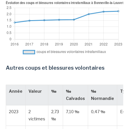
Autres coups et blessures volontaires
Année
Valeur
‰
‰
‰
Typ
Calvados
Normandie
2023
2
2,73
7,10 ‰
0,47 ‰
Est
victimes
‰