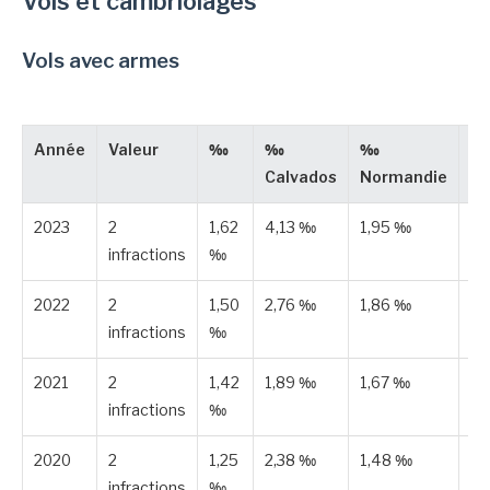
Vols et cambriolages
Vols avec armes
Année
Valeur
‰
‰
‰
Ty
Calvados
Normandie
2023
2
1,62
4,13 ‰
1,95 ‰
Es
infractions
‰
2022
2
1,50
2,76 ‰
1,86 ‰
Es
infractions
‰
2021
2
1,42
1,89 ‰
1,67 ‰
Es
infractions
‰
2020
2
1,25
2,38 ‰
1,48 ‰
Es
infractions
‰