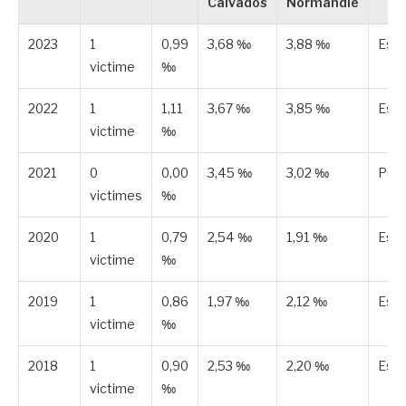
Calvados
Normandie
2023
1
0,99
3,68 ‰
3,88 ‰
Est
victime
‰
2022
1
1,11
3,67 ‰
3,85 ‰
Est
victime
‰
2021
0
0,00
3,45 ‰
3,02 ‰
Publ
victimes
‰
2020
1
0,79
2,54 ‰
1,91 ‰
Est
victime
‰
2019
1
0,86
1,97 ‰
2,12 ‰
Est
victime
‰
2018
1
0,90
2,53 ‰
2,20 ‰
Est
victime
‰