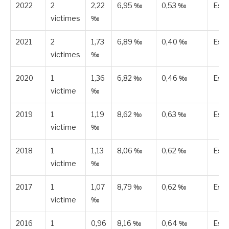
2022
2
2,22
6,95 ‰
0,53 ‰
Est
victimes
‰
2021
2
1,73
6,89 ‰
0,40 ‰
Est
victimes
‰
2020
1
1,36
6,82 ‰
0,46 ‰
Est
victime
‰
2019
1
1,19
8,62 ‰
0,63 ‰
Est
victime
‰
2018
1
1,13
8,06 ‰
0,62 ‰
Est
victime
‰
2017
1
1,07
8,79 ‰
0,62 ‰
Est
victime
‰
2016
1
0,96
8,16 ‰
0,64 ‰
Est