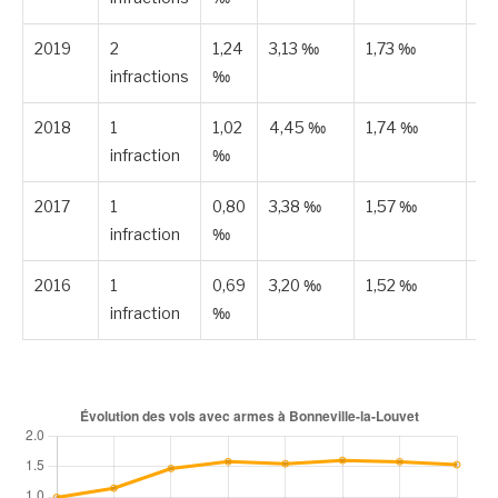
2019
2
1,24
3,13 ‰
1,73 ‰
Es
infractions
‰
2018
1
1,02
4,45 ‰
1,74 ‰
Es
infraction
‰
2017
1
0,80
3,38 ‰
1,57 ‰
Es
infraction
‰
2016
1
0,69
3,20 ‰
1,52 ‰
Es
infraction
‰