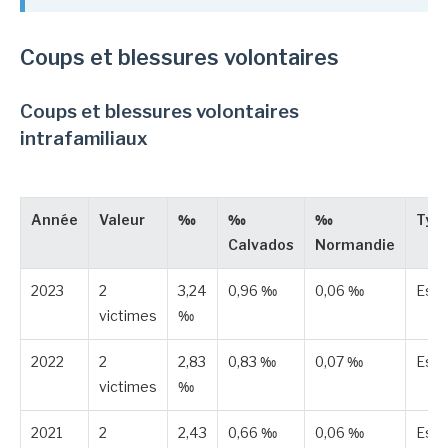
Coups et blessures volontaires
Coups et blessures volontaires
intrafamiliaux
Année
Valeur
‰
‰
‰
Typ
Calvados
Normandie
2023
2
3,24
0,96 ‰
0,06 ‰
Est
victimes
‰
2022
2
2,83
0,83 ‰
0,07 ‰
Est
victimes
‰
2021
2
2,43
0,66 ‰
0,06 ‰
Est