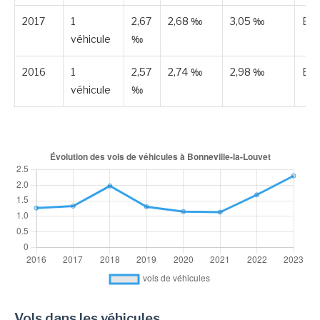
2017
1
2,67
2,68 ‰
3,05 ‰
Est
véhicule
‰
2016
1
2,57
2,74 ‰
2,98 ‰
Est
véhicule
‰
Vols dans les véhicules