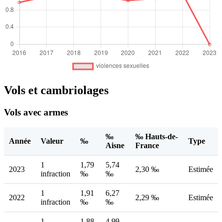
Vols et cambriolages
Vols avec armes
‰
‰ Hauts-de-
Année
Valeur
‰
Type
Aisne
France
1
1,79
5,74
2023
2,30 ‰
Estimée
infraction
‰
‰
1
1,91
6,27
2022
2,29 ‰
Estimée
infraction
‰
‰
1
1,88
4,99