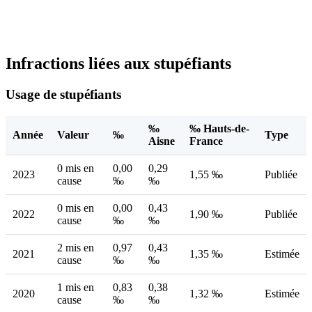
Infractions liées aux stupéfiants
Usage de stupéfiants
‰
‰ Hauts-de-
Année
Valeur
‰
Type
Aisne
France
0 mis en
0,00
0,29
2023
1,55 ‰
Publiée
cause
‰
‰
0 mis en
0,00
0,43
2022
1,90 ‰
Publiée
cause
‰
‰
2 mis en
0,97
0,43
2021
1,35 ‰
Estimée
cause
‰
‰
1 mis en
0,83
0,38
2020
1,32 ‰
Estimée
cause
‰
‰