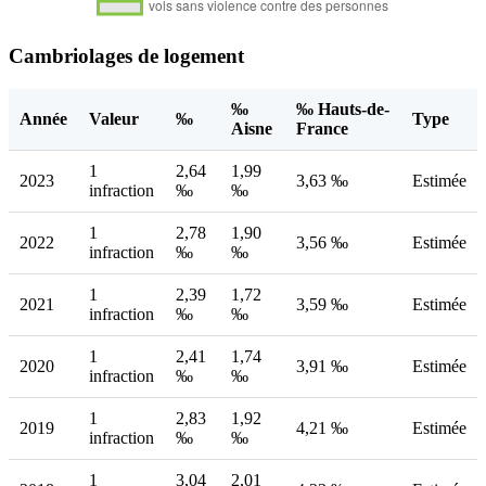
Cambriolages de logement
‰
‰ Hauts-de-
Année
Valeur
‰
Type
Aisne
France
1
2,64
1,99
2023
3,63 ‰
Estimée
infraction
‰
‰
1
2,78
1,90
2022
3,56 ‰
Estimée
infraction
‰
‰
1
2,39
1,72
2021
3,59 ‰
Estimée
infraction
‰
‰
1
2,41
1,74
2020
3,91 ‰
Estimée
infraction
‰
‰
1
2,83
1,92
2019
4,21 ‰
Estimée
infraction
‰
‰
1
3,04
2,01