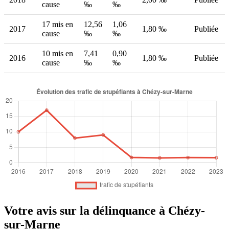
cause
‰
‰
17 mis en
12,56
1,06
2017
1,80 ‰
Publiée
cause
‰
‰
10 mis en
7,41
0,90
2016
1,80 ‰
Publiée
cause
‰
‰
Votre avis sur la délinquance à Chézy-
sur-Marne