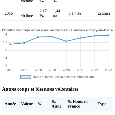
victime
‰
‰
1
2,17
1,44
2016
0,14 ‰
Estimée
victime
‰
‰
Autres coups et blessures volontaires
‰
‰ Hauts-de-
Année
Valeur
‰
Type
Aisne
France