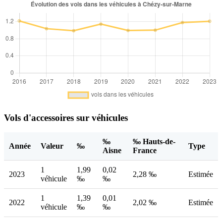
Vols d'accessoires sur véhicules
‰
‰ Hauts-de-
Année
Valeur
‰
Type
Aisne
France
1
1,99
0,02
2023
2,28 ‰
Estimée
véhicule
‰
‰
1
1,39
0,01
2022
2,02 ‰
Estimée
véhicule
‰
‰