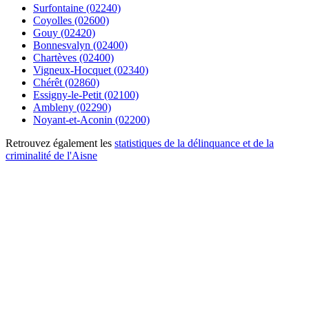
Surfontaine (02240)
Coyolles (02600)
Gouy (02420)
Bonnesvalyn (02400)
Chartèves (02400)
Vigneux-Hocquet (02340)
Chérêt (02860)
Essigny-le-Petit (02100)
Ambleny (02290)
Noyant-et-Aconin (02200)
Retrouvez également les
statistiques de la délinquance et de la
criminalité de l'Aisne