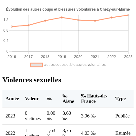
Violences sexuelles
‰
‰ Hauts-de-
Année
Valeur
‰
Type
Aisne
France
0
0,00
3,60
2023
3,96 ‰
Publiée
victimes
‰
‰
1
1,63
3,75
2022
4,03 ‰
Estimée
victime
‰
‰