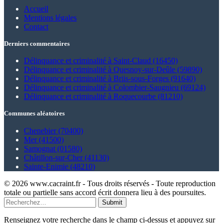
Accueil
Mentions légales
Contact
Derniers commentaires
Délinquance et criminalité à Saint-Claud (16450)
Délinquance et criminalité à Quesnoy-sur-Deûle (59890)
Délinquance et criminalité à Briis-sous-Forges (91640)
Délinquance et criminalité à Colombier-Saugnieu (69124)
Délinquance et criminalité à Roquecourbe (81210)
Communes aléatoires
Chenebier (70400)
Mer (41500)
Samognat (01580)
Châtillon-sur-Cher (41130)
Sainte-Enimie (48210)
© 2026 www.cacraint.fr - Tous droits réservés - Toute reproduction
totale ou partielle sans accord écrit donnera lieu à des poursuites.
Submit
Renseignez votre recherche dans le champ ci-dessus et appuyez sur