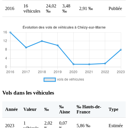
16
24,02
3,48
2016
2,91 ‰
Publiée
véhicules
‰
‰
Vols dans les véhicules
‰
‰ Hauts-de-
Année
Valeur
‰
Type
Aisne
France
1
2,02
0,07
2023
5,86 ‰
Estimée