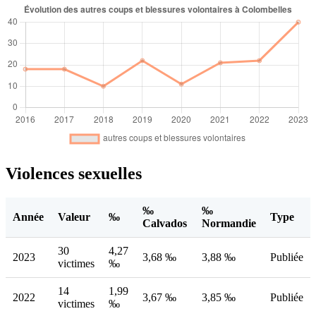
Violences sexuelles
‰
‰
Année
Valeur
‰
Type
Calvados
Normandie
30
4,27
2023
3,68 ‰
3,88 ‰
Publiée
victimes
‰
14
1,99
2022
3,67 ‰
3,85 ‰
Publiée
victimes
‰