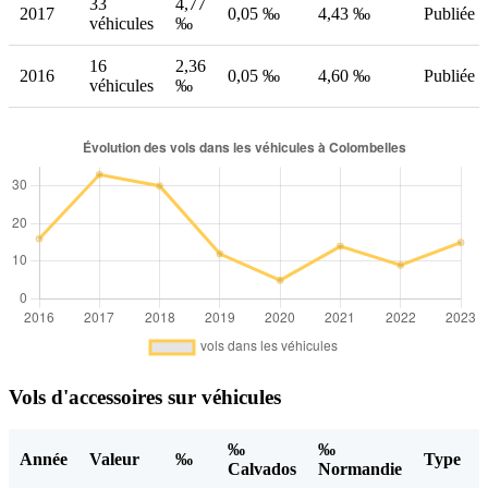
33
4,77
2017
0,05 ‰
4,43 ‰
Publiée
véhicules
‰
16
2,36
2016
0,05 ‰
4,60 ‰
Publiée
véhicules
‰
Vols d'accessoires sur véhicules
‰
‰
Année
Valeur
‰
Type
Calvados
Normandie