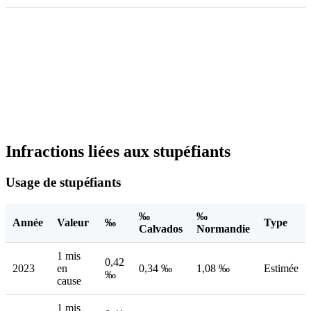
Infractions liées aux stupéfiants
Usage de stupéfiants
‰
‰
Année
Valeur
‰
Type
Calvados
Normandie
1 mis
0,42
2023
en
0,34 ‰
1,08 ‰
Estimée
‰
cause
1 mis