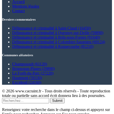
Accueil
Mentions légales
Contact
Derniers commentaires
Délinquance et criminalité à Saint-Claud (16450)
Délinquance et criminalité à Quesnoy-sur-Deûle (59890)
Délinquance et criminalité à Briis-sous-Forges (91640)
Délinquance et criminalité à Colombier-Saugnieu (69124)
Délinquance et criminalité à Roquecourbe (81210)
Communes aléatoires
Champosoult (61120)
Brignogan-Plages (29890)
La Forêt-du-Parc (27220)
Hautmont (59330)
Excideuil (24160)
© 2026 www.cacraint.fr - Tous droits réservés - Toute reproduction
totale ou partielle sans accord écrit donnera lieu à des poursuites.
Submit
Renseignez votre recherche dans le champ ci-dessus et appuyez sur