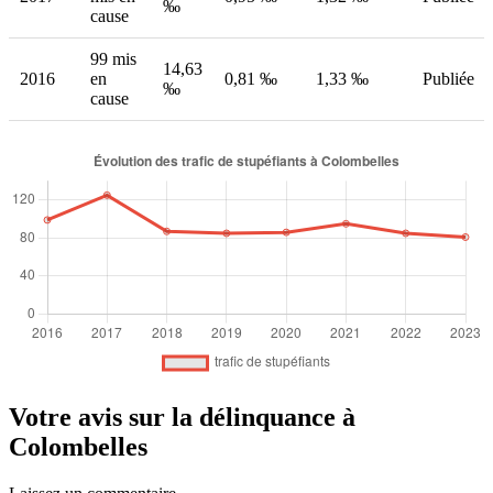
‰
cause
99 mis
14,63
2016
en
0,81 ‰
1,33 ‰
Publiée
‰
cause
Votre avis sur la délinquance à
Colombelles