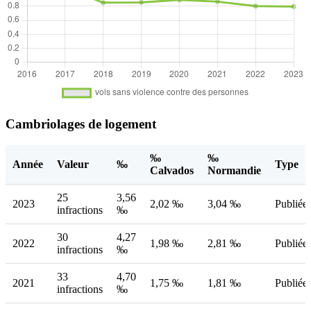
Cambriolages de logement
‰
‰
Année
Valeur
‰
Type
Calvados
Normandie
25
3,56
2023
2,02 ‰
3,04 ‰
Publiée
infractions
‰
30
4,27
2022
1,98 ‰
2,81 ‰
Publiée
infractions
‰
33
4,70
2021
1,75 ‰
1,81 ‰
Publiée
infractions
‰