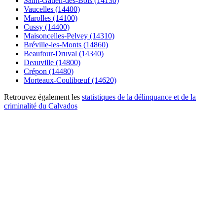
Saint-Gatien-des-Bois (14130)
Vaucelles (14400)
Marolles (14100)
Cussy (14400)
Maisoncelles-Pelvey (14310)
Bréville-les-Monts (14860)
Beaufour-Druval (14340)
Deauville (14800)
Crépon (14480)
Morteaux-Coulibœuf (14620)
Retrouvez également les
statistiques de la délinquance et de la
criminalité du Calvados