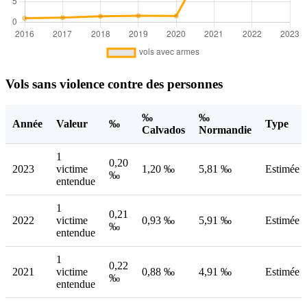
Vols sans violence contre des personnes
‰
‰
Année
Valeur
‰
Type
Calvados
Normandie
1
0,20
2023
victime
1,20 ‰
5,81 ‰
Estimée
‰
entendue
1
0,21
2022
victime
0,93 ‰
5,91 ‰
Estimée
‰
entendue
1
0,22
2021
victime
0,88 ‰
4,91 ‰
Estimée
‰
entendue