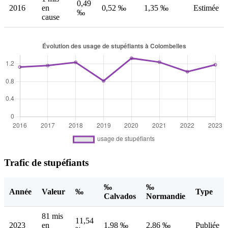
0,49
2016
en
0,52 ‰
1,35 ‰
Estimée
‰
cause
Trafic de stupéfiants
‰
‰
Année
Valeur
‰
Type
Calvados
Normandie
81 mis
11,54
2023
en
1,98 ‰
2,86 ‰
Publiée