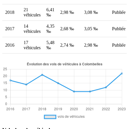
21
6,41
2018
2,98 ‰
3,08 ‰
Publiée
véhicules
‰
14
4,35
2017
2,68 ‰
3,05 ‰
Publiée
véhicules
‰
17
5,48
2016
2,74 ‰
2,98 ‰
Publiée
véhicules
‰