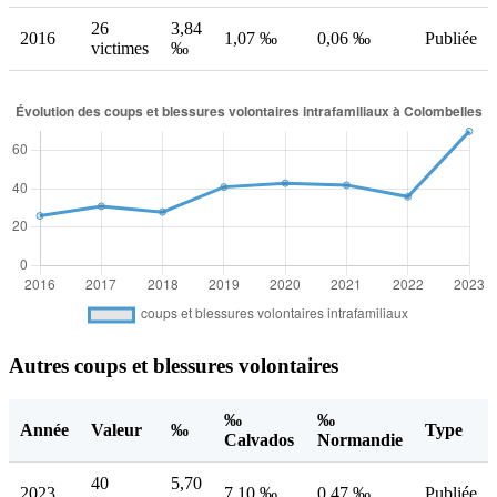
26
3,84
2016
1,07 ‰
0,06 ‰
Publiée
victimes
‰
Autres coups et blessures volontaires
‰
‰
Année
Valeur
‰
Type
Calvados
Normandie
40
5,70
2023
7,10 ‰
0,47 ‰
Publiée