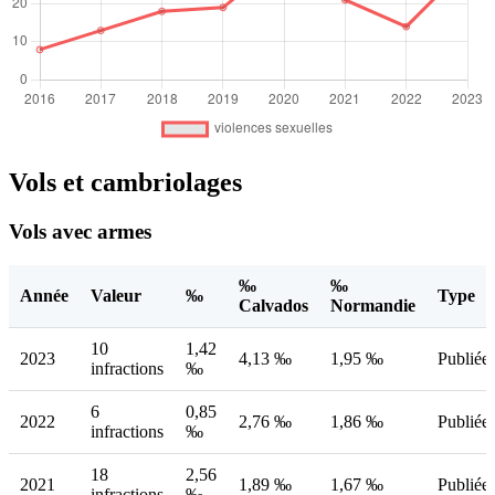
Vols et cambriolages
Vols avec armes
‰
‰
Année
Valeur
‰
Type
Calvados
Normandie
10
1,42
2023
4,13 ‰
1,95 ‰
Publiée
infractions
‰
6
0,85
2022
2,76 ‰
1,86 ‰
Publiée
infractions
‰
18
2,56
2021
1,89 ‰
1,67 ‰
Publiée
infractions
‰