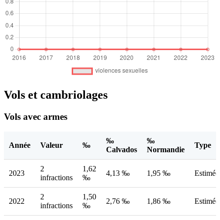
Vols et cambriolages
Vols avec armes
‰
‰
Année
Valeur
‰
Type
Calvados
Normandie
2
1,62
2023
4,13 ‰
1,95 ‰
Estimée
infractions
‰
2
1,50
2022
2,76 ‰
1,86 ‰
Estimée
infractions
‰