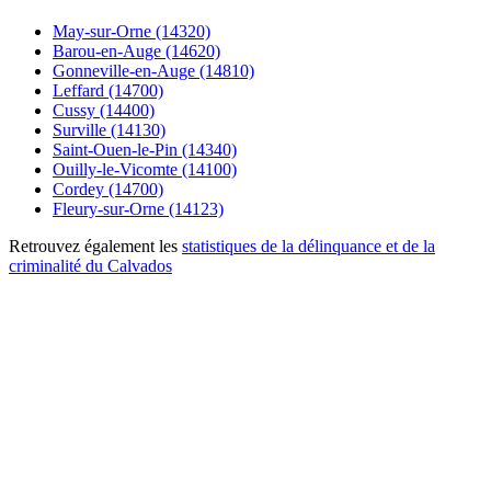
May-sur-Orne (14320)
Barou-en-Auge (14620)
Gonneville-en-Auge (14810)
Leffard (14700)
Cussy (14400)
Surville (14130)
Saint-Ouen-le-Pin (14340)
Ouilly-le-Vicomte (14100)
Cordey (14700)
Fleury-sur-Orne (14123)
Retrouvez également les
statistiques de la délinquance et de la
criminalité du Calvados