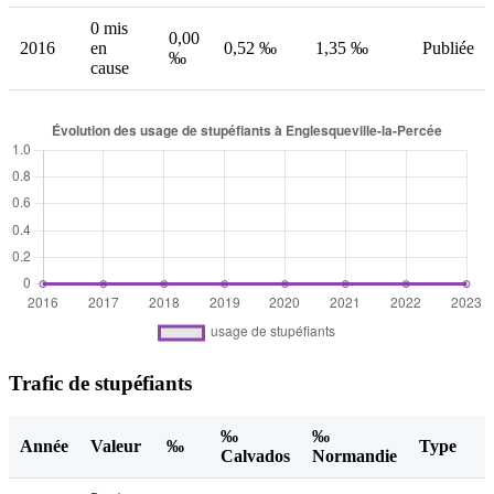
0 mis
0,00
2016
en
0,52 ‰
1,35 ‰
Publiée
‰
cause
Trafic de stupéfiants
‰
‰
Année
Valeur
‰
Type
Calvados
Normandie