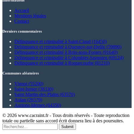
Informations
Accueil
Mentions légales
Contact
Derniers commentaires
Délinquance et criminalité à Saint-Claud (16450)
Délinquance et criminalité à Quesnoy-sur-Deûle (59890)
Délinquance et criminalité à Briis-sous-Forges (91640)
Délinquance et criminalité à Colombier-Saugnieu (69124)
Délinquance et criminalité à Roquecourbe (81210)
Communes aléatoires
Vignot (55200)
Saint-Ismier (38330)
Saint-Martin-des-Plains (63570)
Aulan (26570)
Aurions-Idernes (64350)
© 2026 www.cacraint.fr - Tous droits réservés - Toute reproduction
totale ou partielle sans accord écrit donnera lieu à des poursuites.
Submit