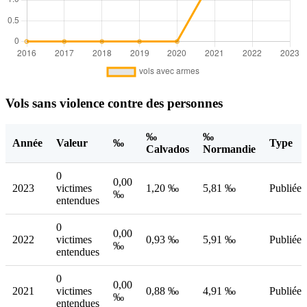
Vols sans violence contre des personnes
‰
‰
Année
Valeur
‰
Type
Calvados
Normandie
0
0,00
2023
victimes
1,20 ‰
5,81 ‰
Publiée
‰
entendues
0
0,00
2022
victimes
0,93 ‰
5,91 ‰
Publiée
‰
entendues
0
0,00
2021
victimes
0,88 ‰
4,91 ‰
Publiée
‰
entendues