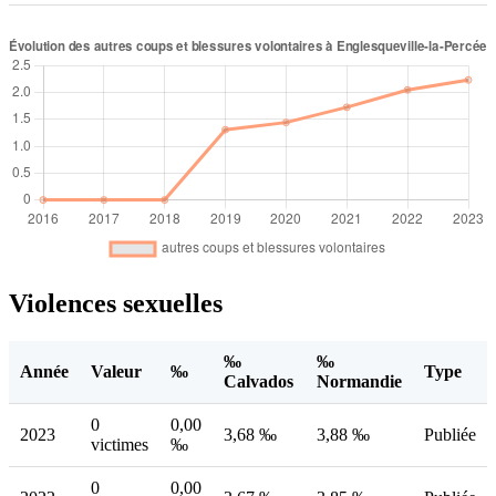
Violences sexuelles
‰
‰
Année
Valeur
‰
Type
Calvados
Normandie
0
0,00
2023
3,68 ‰
3,88 ‰
Publiée
victimes
‰
0
0,00