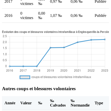
2017
0,97 ‰
0,06 ‰
Publiée
victimes
‰
0
0,00
2016
1,07 ‰
0,06 ‰
Publiée
victimes
‰
Autres coups et blessures volontaires
‰
‰
Année
Valeur
‰
Type
Calvados
Normandie