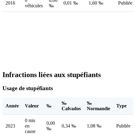
0
0,00
2016
0,01 ‰
1,60 ‰
Publiée
véhicules
‰
Infractions liées aux stupéfiants
Usage de stupéfiants
‰
‰
Année
Valeur
‰
Type
Calvados
Normandie
0 mis
0,00
2023
en
0,34 ‰
1,08 ‰
Publiée
‰
cause