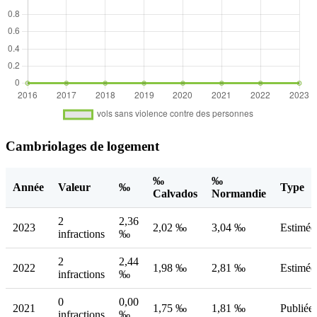
Cambriolages de logement
‰
‰
Année
Valeur
‰
Type
Calvados
Normandie
2
2,36
2023
2,02 ‰
3,04 ‰
Estimée
infractions
‰
2
2,44
2022
1,98 ‰
2,81 ‰
Estimée
infractions
‰
0
0,00
2021
1,75 ‰
1,81 ‰
Publiée
infractions
‰