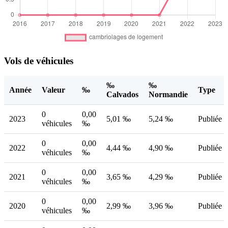
Vols de véhicules
‰
‰
Année
Valeur
‰
Type
Calvados
Normandie
0
0,00
2023
5,01 ‰
5,24 ‰
Publiée
véhicules
‰
0
0,00
2022
4,44 ‰
4,90 ‰
Publiée
véhicules
‰
0
0,00
2021
3,65 ‰
4,29 ‰
Publiée
véhicules
‰
0
0,00
2020
2,99 ‰
3,96 ‰
Publiée
véhicules
‰