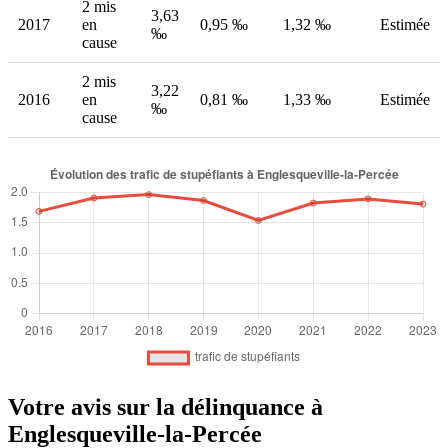
2 mis
3,63
2017
en
0,95 ‰
1,32 ‰
Estimée
‰
cause
2 mis
3,22
2016
en
0,81 ‰
1,33 ‰
Estimée
‰
cause
Votre avis sur la délinquance à
Englesqueville-la-Percée