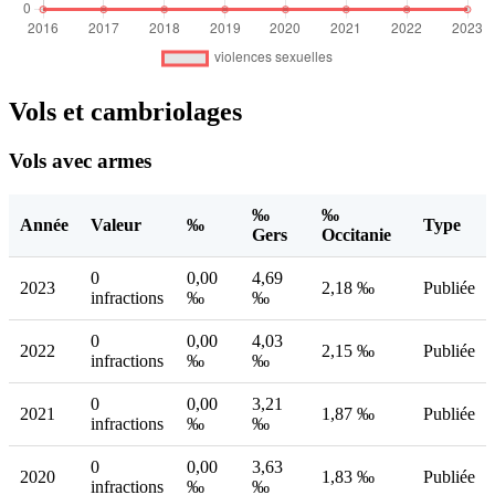
Vols et cambriolages
Vols avec armes
‰
‰
Année
Valeur
‰
Type
Gers
Occitanie
0
0,00
4,69
2023
2,18 ‰
Publiée
infractions
‰
‰
0
0,00
4,03
2022
2,15 ‰
Publiée
infractions
‰
‰
0
0,00
3,21
2021
1,87 ‰
Publiée
infractions
‰
‰
0
0,00
3,63
2020
1,83 ‰
Publiée
infractions
‰
‰