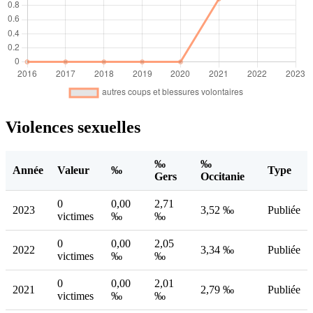
Violences sexuelles
‰
‰
Année
Valeur
‰
Type
Gers
Occitanie
0
0,00
2,71
2023
3,52 ‰
Publiée
victimes
‰
‰
0
0,00
2,05
2022
3,34 ‰
Publiée
victimes
‰
‰
0
0,00
2,01
2021
2,79 ‰
Publiée
victimes
‰
‰