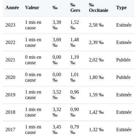
‰
‰
Année
Valeur
‰
Type
Gers
Occitanie
1 mis en
3,39
1,52
2023
2,58 ‰
Estimée
cause
‰
‰
1 mis en
3,69
1,48
2022
2,39 ‰
Estimée
cause
‰
‰
0 mis en
0,00
1,19
2021
2,02 ‰
Publiée
cause
‰
‰
0 mis en
0,00
1,01
2020
1,80 ‰
Publiée
cause
‰
‰
1 mis en
3,52
0,96
2019
1,59 ‰
Estimée
cause
‰
‰
1 mis en
3,32
0,90
2018
1,42 ‰
Estimée
cause
‰
‰
1 mis en
3,45
0,79
2017
1,32 ‰
Estimée
cause
‰
‰