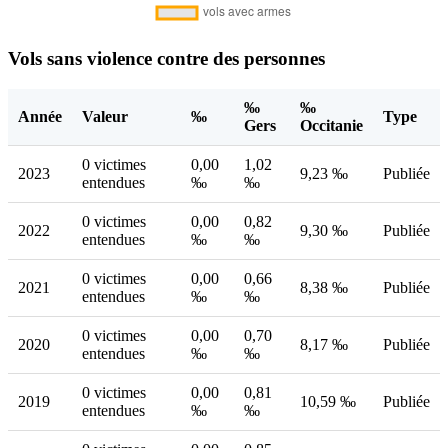
Vols sans violence contre des personnes
‰
‰
Année
Valeur
‰
Type
Gers
Occitanie
0 victimes
0,00
1,02
2023
9,23 ‰
Publiée
entendues
‰
‰
0 victimes
0,00
0,82
2022
9,30 ‰
Publiée
entendues
‰
‰
0 victimes
0,00
0,66
2021
8,38 ‰
Publiée
entendues
‰
‰
0 victimes
0,00
0,70
2020
8,17 ‰
Publiée
entendues
‰
‰
0 victimes
0,00
0,81
2019
10,59 ‰
Publiée
entendues
‰
‰