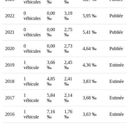
véhicules
‰
‰
0
0,00
3,19
2022
5,95 ‰
Publiée
véhicules
‰
‰
0
0,00
2,75
2021
5,41 ‰
Publiée
véhicules
‰
‰
0
0,00
2,73
2020
4,64 ‰
Publiée
véhicules
‰
‰
1
3,66
2,45
2019
4,36 ‰
Estimée
véhicule
‰
‰
1
4,85
2,41
2018
3,83 ‰
Estimée
véhicule
‰
‰
1
5,84
2,14
2017
3,68 ‰
Estimée
véhicule
‰
‰
1
7,16
1,76
2016
3,63 ‰
Estimée
véhicule
‰
‰