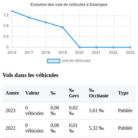
Vols dans les véhicules
‰
‰
Année
Valeur
‰
Type
Gers
Occitanie
0
0,00
0,02
2023
5,61 ‰
Publiée
véhicules
‰
‰
0
0,00
0,01
2022
5,32 ‰
Publiée
véhicules
‰
‰