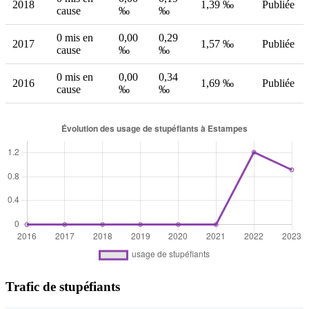
2018
1,39 ‰
Publiée
cause
‰
‰
0 mis en
0,00
0,29
2017
1,57 ‰
Publiée
cause
‰
‰
0 mis en
0,00
0,34
2016
1,69 ‰
Publiée
cause
‰
‰
Trafic de stupéfiants