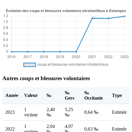
Autres coups et blessures volontaires
‰
‰
Année
Valeur
‰
Type
Gers
Occitanie
1
2,40
5,25
2023
0,64 ‰
Estimée
victime
‰
‰
1
2,04
4,97
2022
0,63 ‰
Estimée
victime
‰
‰