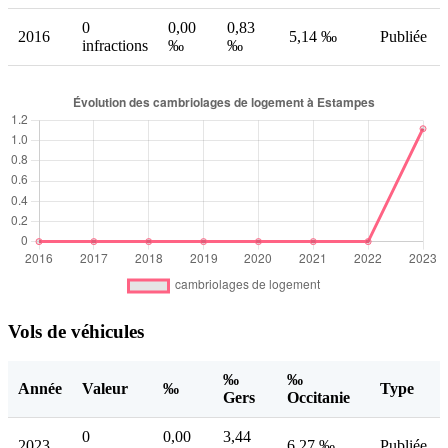
0
0,00
0,83
2016
5,14 ‰
Publiée
infractions
‰
‰
Vols de véhicules
‰
‰
Année
Valeur
‰
Type
Gers
Occitanie
0
0,00
3,44
2023
6,27 ‰
Publiée