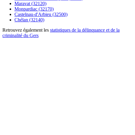
Maravat (32120)
Monpardiac (32170)
Castelnau-d'Arbieu (32500)
Chélan (32140)
Retrouvez également les
statistiques de la délinquance et de la
criminalité du Gers