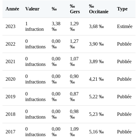
‰
‰
Année
Valeur
‰
Type
Gers
Occitanie
1
3,38
1,29
2023
3,68 ‰
Estimée
infraction
‰
‰
0
0,00
1,27
2022
3,90 ‰
Publiée
infractions
‰
‰
0
0,00
1,07
2021
3,89 ‰
Publiée
infractions
‰
‰
0
0,00
0,90
2020
4,21 ‰
Publiée
infractions
‰
‰
0
0,00
0,87
2019
5,22 ‰
Publiée
infractions
‰
‰
0
0,00
0,98
2018
5,23 ‰
Publiée
infractions
‰
‰
0
0,00
1,09
2017
5,16 ‰
Publiée
infractions
‰
‰