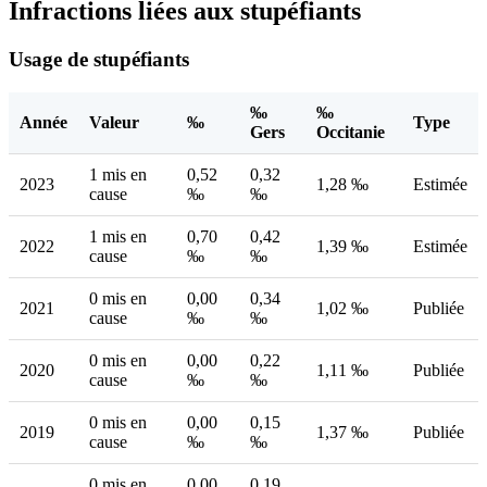
Infractions liées aux stupéfiants
Usage de stupéfiants
‰
‰
Année
Valeur
‰
Type
Gers
Occitanie
1 mis en
0,52
0,32
2023
1,28 ‰
Estimée
cause
‰
‰
1 mis en
0,70
0,42
2022
1,39 ‰
Estimée
cause
‰
‰
0 mis en
0,00
0,34
2021
1,02 ‰
Publiée
cause
‰
‰
0 mis en
0,00
0,22
2020
1,11 ‰
Publiée
cause
‰
‰
0 mis en
0,00
0,15
2019
1,37 ‰
Publiée
cause
‰
‰
0 mis en
0,00
0,19