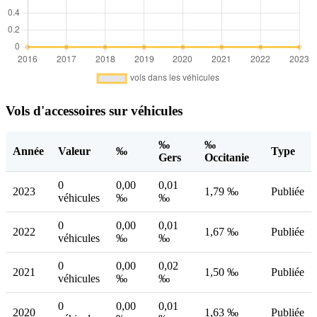
Vols d'accessoires sur véhicules
‰
‰
Année
Valeur
‰
Type
Gers
Occitanie
0
0,00
0,01
2023
1,79 ‰
Publiée
véhicules
‰
‰
0
0,00
0,01
2022
1,67 ‰
Publiée
véhicules
‰
‰
0
0,00
0,02
2021
1,50 ‰
Publiée
véhicules
‰
‰
0
0,00
0,01
2020
1,63 ‰
Publiée