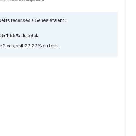
délits recensés à Gehée étaient :
it
54,55%
du total.
c
3
cas, soit
27,27%
du total.