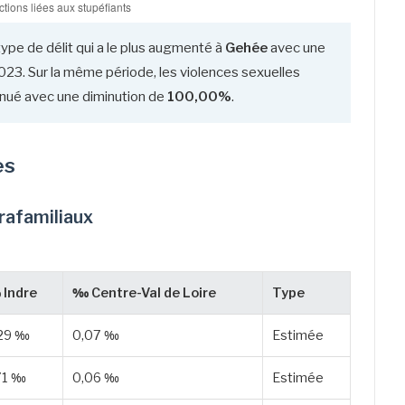
type de délit qui a le plus augmenté à
Gehée
avec une
23. Sur la même période, les violences sexuelles
iminué avec une diminution de
100,00%
.
es
trafamiliaux
Indre
‰ Centre-Val de Loire
Type
29 ‰
0,07 ‰
Estimée
71 ‰
0,06 ‰
Estimée