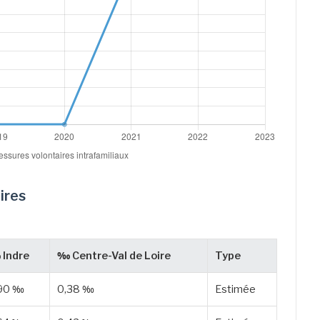
ires
Indre
‰ Centre-Val de Loire
Type
90 ‰
0,38 ‰
Estimée