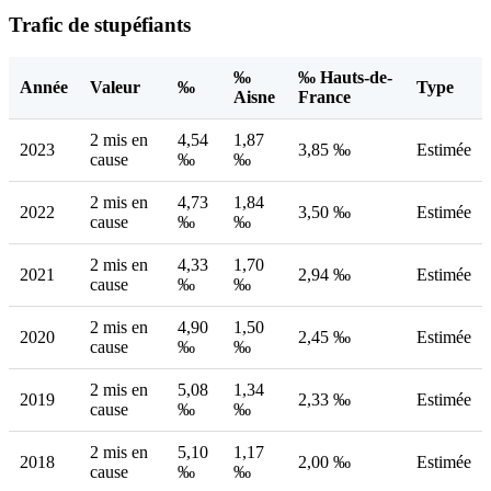
Trafic de stupéfiants
‰
‰ Hauts-de-
Année
Valeur
‰
Type
Aisne
France
2 mis en
4,54
1,87
2023
3,85 ‰
Estimée
cause
‰
‰
2 mis en
4,73
1,84
2022
3,50 ‰
Estimée
cause
‰
‰
2 mis en
4,33
1,70
2021
2,94 ‰
Estimée
cause
‰
‰
2 mis en
4,90
1,50
2020
2,45 ‰
Estimée
cause
‰
‰
2 mis en
5,08
1,34
2019
2,33 ‰
Estimée
cause
‰
‰
2 mis en
5,10
1,17
2018
2,00 ‰
Estimée
cause
‰
‰