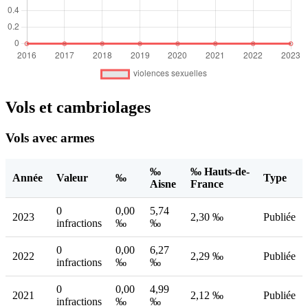
Vols et cambriolages
Vols avec armes
‰
‰ Hauts-de-
Année
Valeur
‰
Type
Aisne
France
0
0,00
5,74
2023
2,30 ‰
Publiée
infractions
‰
‰
0
0,00
6,27
2022
2,29 ‰
Publiée
infractions
‰
‰
0
0,00
4,99
2021
2,12 ‰
Publiée
infractions
‰
‰