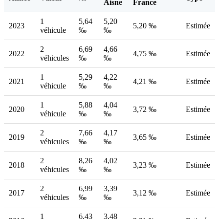
Aisne
France
1
5,64
5,20
2023
5,20 ‰
Estimée
véhicule
‰
‰
2
6,69
4,66
2022
4,75 ‰
Estimée
véhicules
‰
‰
1
5,29
4,22
2021
4,21 ‰
Estimée
véhicule
‰
‰
1
5,88
4,04
2020
3,72 ‰
Estimée
véhicule
‰
‰
2
7,66
4,17
2019
3,65 ‰
Estimée
véhicules
‰
‰
2
8,26
4,02
2018
3,23 ‰
Estimée
véhicules
‰
‰
2
6,99
3,39
2017
3,12 ‰
Estimée
véhicules
‰
‰
1
6,43
3,48