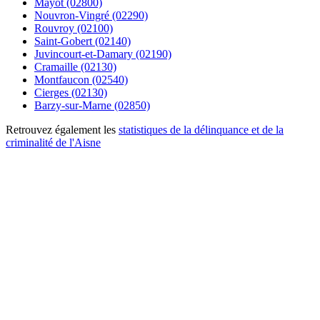
Mayot (02800)
Nouvron-Vingré (02290)
Rouvroy (02100)
Saint-Gobert (02140)
Juvincourt-et-Damary (02190)
Cramaille (02130)
Montfaucon (02540)
Cierges (02130)
Barzy-sur-Marne (02850)
Retrouvez également les
statistiques de la délinquance et de la
criminalité de l'Aisne