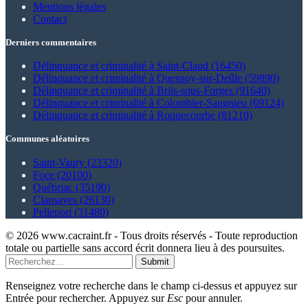
Mentions légales
Contact
Derniers commentaires
Délinquance et criminalité à Saint-Claud (16450)
Délinquance et criminalité à Quesnoy-sur-Deûle (59890)
Délinquance et criminalité à Briis-sous-Forges (91640)
Délinquance et criminalité à Colombier-Saugnieu (69124)
Délinquance et criminalité à Roquecourbe (81210)
Communes aléatoires
Saint-Vaury (23320)
Foce (20100)
Québriac (35190)
Clansayes (26130)
Pelleport (31480)
© 2026 www.cacraint.fr - Tous droits réservés - Toute reproduction
totale ou partielle sans accord écrit donnera lieu à des poursuites.
Submit
Renseignez votre recherche dans le champ ci-dessus et appuyez sur
Entrée pour rechercher. Appuyez sur
Esc
pour annuler.