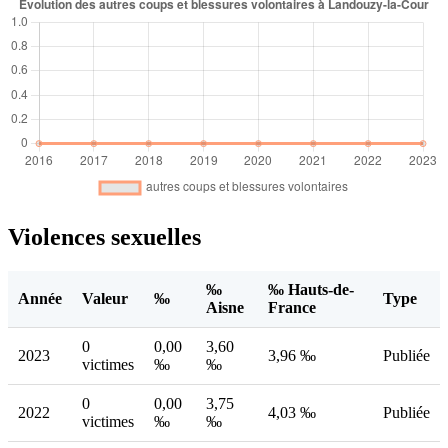
Violences sexuelles
‰
‰ Hauts-de-
Année
Valeur
‰
Type
Aisne
France
0
0,00
3,60
2023
3,96 ‰
Publiée
victimes
‰
‰
0
0,00
3,75
2022
4,03 ‰
Publiée
victimes
‰
‰