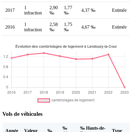
1
2,90
1,77
2017
4,37 ‰
Estimée
infraction
‰
‰
1
2,58
1,75
2016
4,67 ‰
Estimée
infraction
‰
‰
Vols de véhicules
‰
‰ Hauts-de-
Année
Valeur
‰
Type