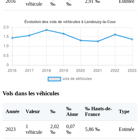
2016
2,91 ‰
Estimée
véhicule
‰
‰
Vols dans les véhicules
‰
‰ Hauts-de-
Année
Valeur
‰
Type
Aisne
France
1
2,02
0,07
2023
5,86 ‰
Estimée
véhicule
‰
‰