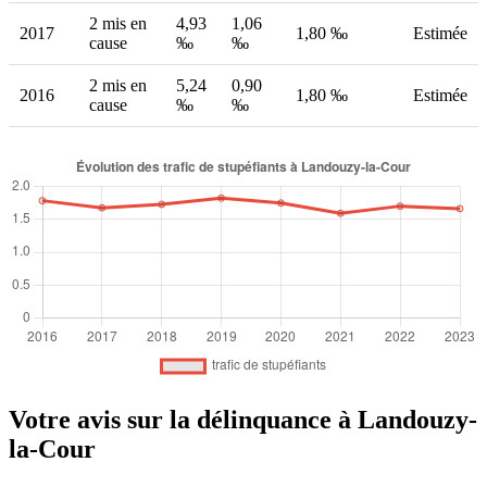
2 mis en
4,93
1,06
2017
1,80 ‰
Estimée
cause
‰
‰
2 mis en
5,24
0,90
2016
1,80 ‰
Estimée
cause
‰
‰
Votre avis sur la délinquance à Landouzy-
la-Cour