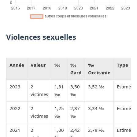
Violences sexuelles
Année
Valeur
‰
‰
‰
Type
Gard
Occitanie
2023
2
1,31
3,50
3,52 ‰
Estimée
victimes
‰
‰
2022
2
1,25
2,87
3,34 ‰
Estimée
victimes
‰
‰
2021
2
1,00
2,42
2,79 ‰
Estimée