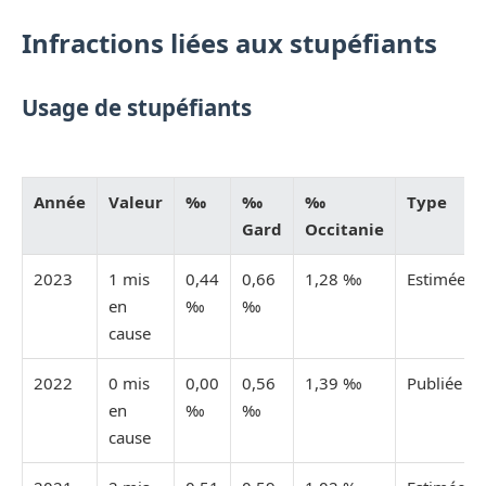
Infractions liées aux stupéfiants
Usage de stupéfiants
Année
Valeur
‰
‰
‰
Type
Gard
Occitanie
2023
1 mis
0,44
0,66
1,28 ‰
Estimée
en
‰
‰
cause
2022
0 mis
0,00
0,56
1,39 ‰
Publiée
en
‰
‰
cause