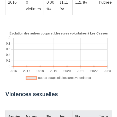
2016
0
0,00
11,11
1,21 ‰
Publiée
victimes
‰
‰
Violences sexuelles
Année
Valeur
‰
‰
‰
Type