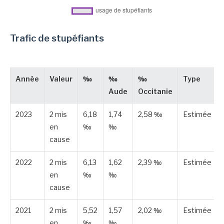
Trafic de stupéfiants
Année
Valeur
‰
‰
‰
Type
Aude
Occitanie
2023
2 mis
6,18
1,74
2,58 ‰
Estimée
en
‰
‰
cause
2022
2 mis
6,13
1,62
2,39 ‰
Estimée
en
‰
‰
cause
2021
2 mis
5,52
1,57
2,02 ‰
Estimée
en
‰
‰