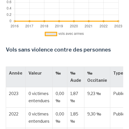
Vols sans violence contre des personnes
Année
Valeur
‰
‰
‰
Type
Aude
Occitanie
2023
0 victimes
0,00
1,87
9,23 ‰
Publiée
entendues
‰
‰
2022
0 victimes
0,00
1,85
9,30 ‰
Publiée
entendues
‰
‰