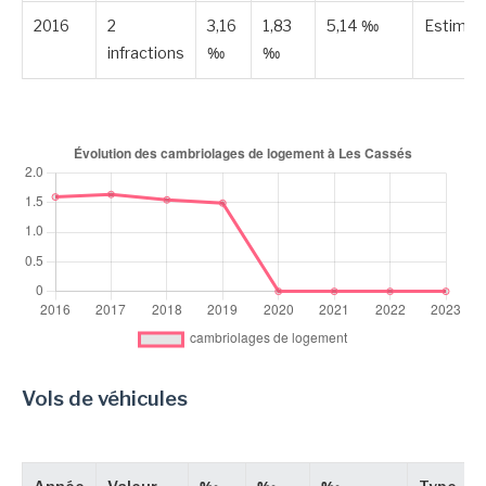
2016
2
3,16
1,83
5,14 ‰
Estimée
infractions
‰
‰
Vols de véhicules