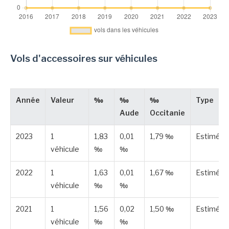
Vols d'accessoires sur véhicules
Année
Valeur
‰
‰
‰
Type
Aude
Occitanie
2023
1
1,83
0,01
1,79 ‰
Estimée
véhicule
‰
‰
2022
1
1,63
0,01
1,67 ‰
Estimée
véhicule
‰
‰
2021
1
1,56
0,02
1,50 ‰
Estimée
véhicule
‰
‰