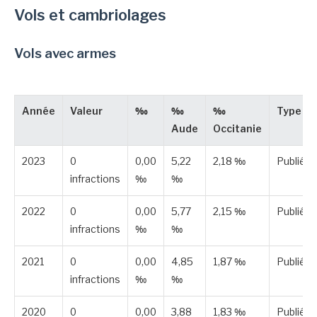
Vols et cambriolages
Vols avec armes
Année
Valeur
‰
‰
‰
Type
Aude
Occitanie
2023
0
0,00
5,22
2,18 ‰
Publiée
infractions
‰
‰
2022
0
0,00
5,77
2,15 ‰
Publiée
infractions
‰
‰
2021
0
0,00
4,85
1,87 ‰
Publiée
infractions
‰
‰
2020
0
0,00
3,88
1,83 ‰
Publiée