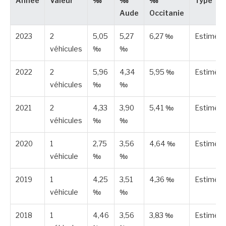
Année
Valeur
‰
‰
‰
Type
Aude
Occitanie
2023
2
5,05
5,27
6,27 ‰
Estimée
véhicules
‰
‰
2022
2
5,96
4,34
5,95 ‰
Estimée
véhicules
‰
‰
2021
2
4,33
3,90
5,41 ‰
Estimée
véhicules
‰
‰
2020
1
2,75
3,56
4,64 ‰
Estimée
véhicule
‰
‰
2019
1
4,25
3,51
4,36 ‰
Estimée
véhicule
‰
‰
2018
1
4,46
3,56
3,83 ‰
Estimée