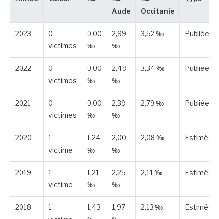
Aude
Occitanie
2023
0
0,00
2,99
3,52 ‰
Publiée
victimes
‰
‰
2022
0
0,00
2,49
3,34 ‰
Publiée
victimes
‰
‰
2021
0
0,00
2,39
2,79 ‰
Publiée
victimes
‰
‰
2020
1
1,24
2,00
2,08 ‰
Estimée
victime
‰
‰
2019
1
1,21
2,25
2,11 ‰
Estimée
victime
‰
‰
2018
1
1,43
1,97
2,13 ‰
Estimée