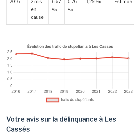
2016
2 mis
6,67
0,76
1,29 ‰
Estimée
en
‰
‰
cause
Votre avis sur la délinquance à Les
Cassés