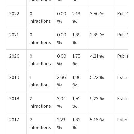
2022
0
0,00
2,13
3,90 ‰
Publiée
infractions
‰
‰
2021
0
0,00
1,89
3,89 ‰
Publiée
infractions
‰
‰
2020
0
0,00
1,75
4,21 ‰
Publiée
infractions
‰
‰
2019
1
2,86
1,86
5,22 ‰
Estimée
infraction
‰
‰
2018
2
3,04
1,91
5,23 ‰
Estimée
infractions
‰
‰
2017
2
3,23
1,83
5,16 ‰
Estimée
infractions
‰
‰