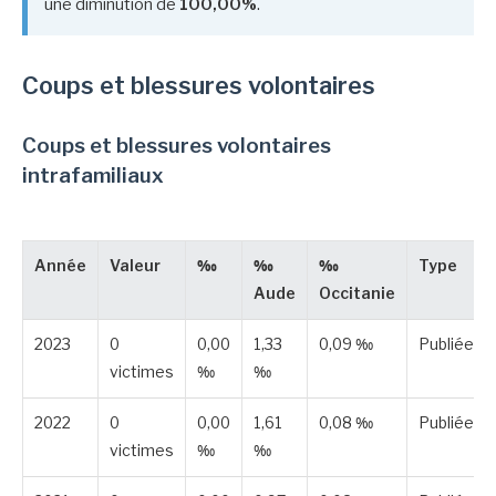
une diminution de
100,00%
.
Coups et blessures volontaires
Coups et blessures volontaires
intrafamiliaux
Année
Valeur
‰
‰
‰
Type
Aude
Occitanie
2023
0
0,00
1,33
0,09 ‰
Publiée
victimes
‰
‰
2022
0
0,00
1,61
0,08 ‰
Publiée
victimes
‰
‰