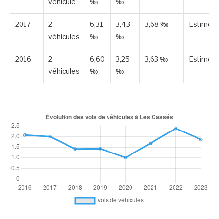
véhicule
‰
‰
2017
2
6,31
3,43
3,68 ‰
Estimée
véhicules
‰
‰
2016
2
6,60
3,25
3,63 ‰
Estimée
véhicules
‰
‰