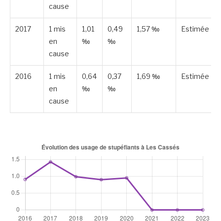
cause
2017
1 mis
1,01
0,49
1,57 ‰
Estimée
en
‰
‰
cause
2016
1 mis
0,64
0,37
1,69 ‰
Estimée
en
‰
‰
cause