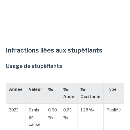
Infractions liées aux stupéfiants
Usage de stupéfiants
Année
Valeur
‰
‰
‰
Type
Aude
Occitanie
2023
0 mis
0,00
0,63
1,28 ‰
Publiée
en
‰
‰
cause