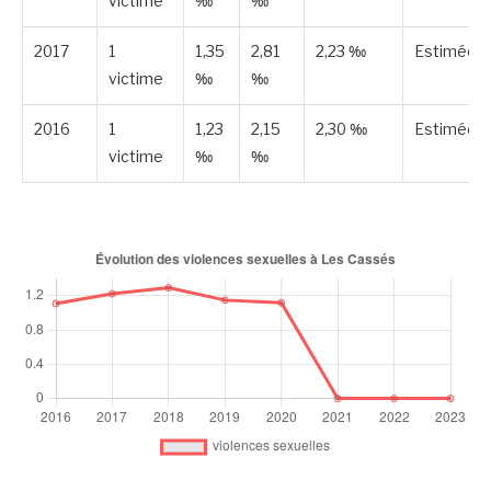
victime
‰
‰
2017
1
1,35
2,81
2,23 ‰
Estimée
victime
‰
‰
2016
1
1,23
2,15
2,30 ‰
Estimée
victime
‰
‰