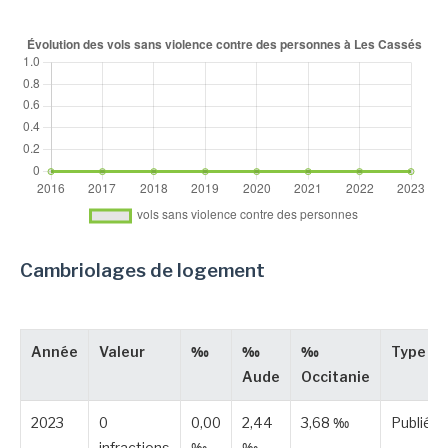
Cambriolages de logement
Année
Valeur
‰
‰
‰
Type
Aude
Occitanie
2023
0
0,00
2,44
3,68 ‰
Publiée
infractions
‰
‰