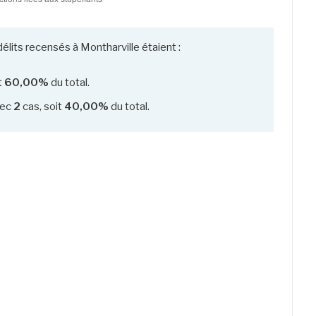
élits recensés à Montharville étaient :
t
60,00%
du total.
ec
2
cas, soit
40,00%
du total.