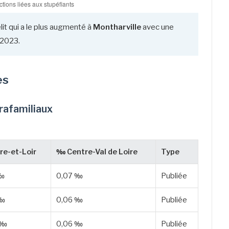
lit qui a le plus augmenté à
Montharville
avec une
 2023.
es
trafamiliaux
re-et-Loir
‰ Centre-Val de Loire
Type
 ‰
0,07 ‰
Publiée
 ‰
0,06 ‰
Publiée
 ‰
0,06 ‰
Publiée