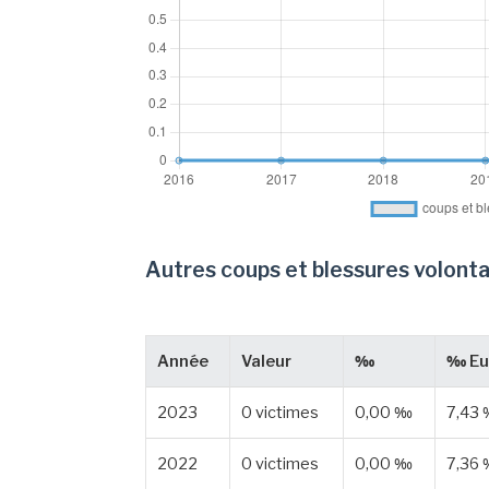
Autres coups et blessures volonta
Année
Valeur
‰
‰ Eu
2023
0 victimes
0,00 ‰
7,43
2022
0 victimes
0,00 ‰
7,36