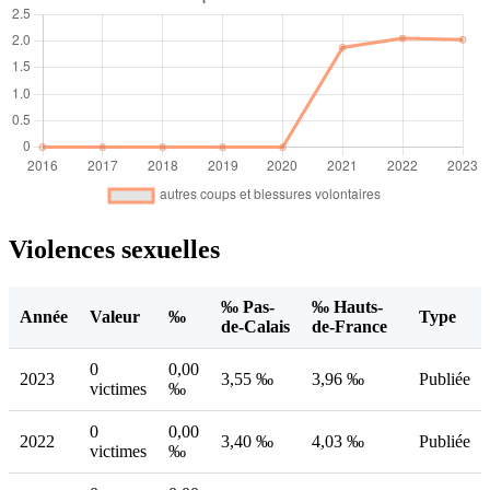
Violences sexuelles
‰ Pas-
‰ Hauts-
Année
Valeur
‰
Type
de-Calais
de-France
0
0,00
2023
3,55 ‰
3,96 ‰
Publiée
victimes
‰
0
0,00
2022
3,40 ‰
4,03 ‰
Publiée
victimes
‰