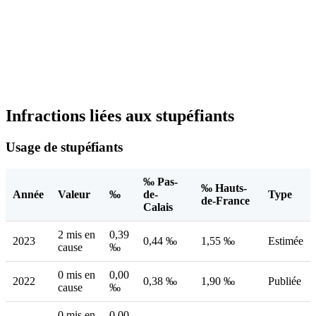
Infractions liées aux stupéfiants
Usage de stupéfiants
‰ Pas-
‰ Hauts-
Année
Valeur
‰
de-
Type
de-France
Calais
2 mis en
0,39
2023
0,44 ‰
1,55 ‰
Estimée
cause
‰
0 mis en
0,00
2022
0,38 ‰
1,90 ‰
Publiée
cause
‰
0 mis en
0,00