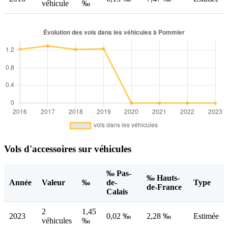
véhicule
‰
Vols d'accessoires sur véhicules
‰ Pas-
‰ Hauts-
Année
Valeur
‰
de-
Type
de-France
Calais
2
1,45
2023
0,02 ‰
2,28 ‰
Estimée
véhicules
‰