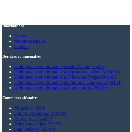
Informations
Accueil
Mentions légales
Contact
Derniers commentaires
Délinquance et criminalité à Saint-Claud (16450)
Délinquance et criminalité à Quesnoy-sur-Deûle (59890)
Délinquance et criminalité à Briis-sous-Forges (91640)
Délinquance et criminalité à Colombier-Saugnieu (69124)
Délinquance et criminalité à Roquecourbe (81210)
Communes aléatoires
Mouzeil (44850)
Saint-Germainmont (08190)
Entrevernes (74410)
Brieuil-sur-Chizé (79170)
Saint-Mézard (32700)