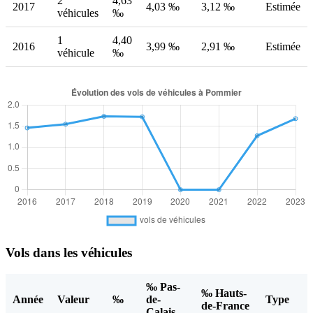
2
4,63
2017
4,03 ‰
3,12 ‰
Estimée
véhicules
‰
1
4,40
2016
3,99 ‰
2,91 ‰
Estimée
véhicule
‰
Vols dans les véhicules
‰ Pas-
‰ Hauts-
Année
Valeur
‰
de-
Type
de-France
Calais