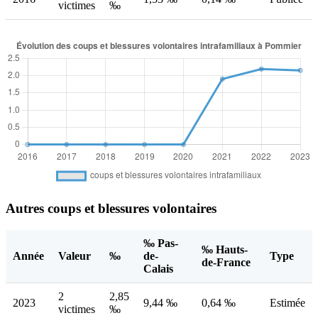
victimes
‰
Autres coups et blessures volontaires
‰ Pas-
‰ Hauts-
Année
Valeur
‰
de-
Type
de-France
Calais
2
2,85
2023
9,44 ‰
0,64 ‰
Estimée
victimes
‰