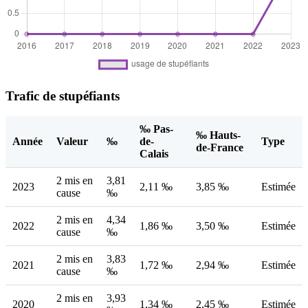
Trafic de stupéfiants
‰ Pas-
‰ Hauts-
Année
Valeur
‰
de-
Type
de-France
Calais
2 mis en
3,81
2023
2,11 ‰
3,85 ‰
Estimée
cause
‰
2 mis en
4,34
2022
1,86 ‰
3,50 ‰
Estimée
cause
‰
2 mis en
3,83
2021
1,72 ‰
2,94 ‰
Estimée
cause
‰
2 mis en
3,93
2020
1,34 ‰
2,45 ‰
Estimée