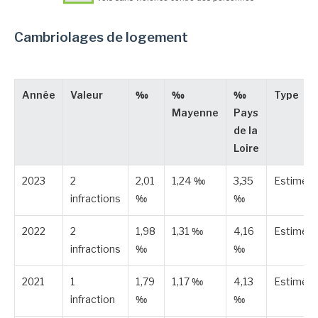
Cambriolages de logement
Année
Valeur
‰
‰
‰
Type
Mayenne
Pays
de la
Loire
2023
2
2,01
1,24 ‰
3,35
Estimée
infractions
‰
‰
2022
2
1,98
1,31 ‰
4,16
Estimée
infractions
‰
‰
2021
1
1,79
1,17 ‰
4,13
Estimée
infraction
‰
‰