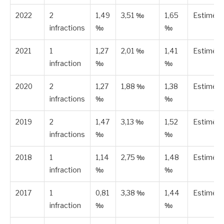
2022
2
1,49
3,51 ‰
1,65
Estimée
infractions
‰
‰
2021
1
1,27
2,01 ‰
1,41
Estimée
infraction
‰
‰
2020
2
1,27
1,88 ‰
1,38
Estimée
infractions
‰
‰
2019
2
1,47
3,13 ‰
1,52
Estimée
infractions
‰
‰
2018
1
1,14
2,75 ‰
1,48
Estimée
infraction
‰
‰
2017
1
0,81
3,38 ‰
1,44
Estimée
infraction
‰
‰