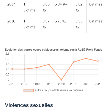
2017
1
0,96
5,84 ‰
0,62
Estimée
victime
‰
‰
2016
1
0,97
5,70 ‰
0,56
Estimée
victime
‰
‰
Violences sexuelles