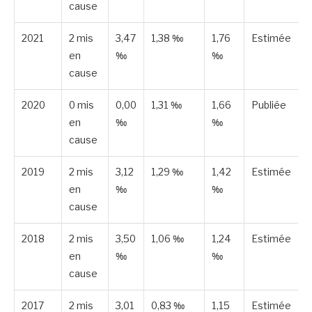
cause
2021
2 mis
3,47
1,38 ‰
1,76
Estimée
en
‰
‰
cause
2020
0 mis
0,00
1,31 ‰
1,66
Publiée
en
‰
‰
cause
2019
2 mis
3,12
1,29 ‰
1,42
Estimée
en
‰
‰
cause
2018
2 mis
3,50
1,06 ‰
1,24
Estimée
en
‰
‰
cause
2017
2 mis
3,01
0,83 ‰
1,15
Estimée