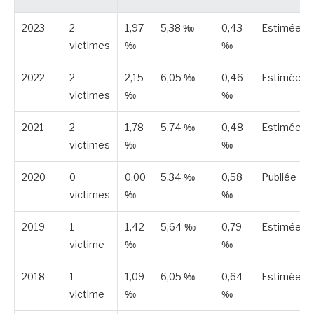
2023
2
1,97
5,38 ‰
0,43
Estimée
victimes
‰
‰
2022
2
2,15
6,05 ‰
0,46
Estimée
victimes
‰
‰
2021
2
1,78
5,74 ‰
0,48
Estimée
victimes
‰
‰
2020
0
0,00
5,34 ‰
0,58
Publiée
victimes
‰
‰
2019
1
1,42
5,64 ‰
0,79
Estimée
victime
‰
‰
2018
1
1,09
6,05 ‰
0,64
Estimée
victime
‰
‰