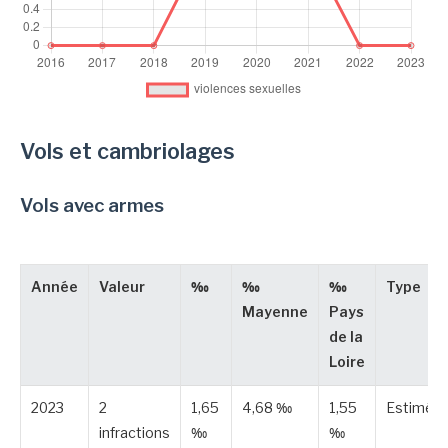
Vols et cambriolages
Vols avec armes
Année
Valeur
‰
‰
‰
Type
Mayenne
Pays
de la
Loire
2023
2
1,65
4,68 ‰
1,55
Estimée
infractions
‰
‰