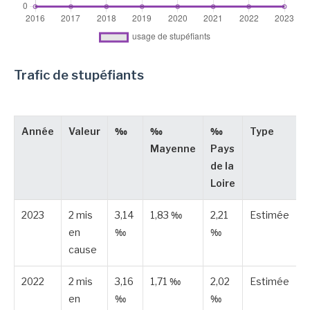
Trafic de stupéfiants
Année
Valeur
‰
‰
‰
Type
Mayenne
Pays
de la
Loire
2023
2 mis
3,14
1,83 ‰
2,21
Estimée
en
‰
‰
cause
2022
2 mis
3,16
1,71 ‰
2,02
Estimée
en
‰
‰