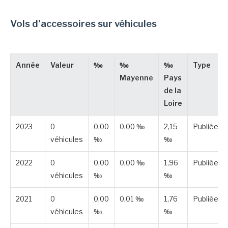
Vols d'accessoires sur véhicules
Année
Valeur
‰
‰
‰
Type
Mayenne
Pays
de la
Loire
2023
0
0,00
0,00 ‰
2,15
Publiée
véhicules
‰
‰
2022
0
0,00
0,00 ‰
1,96
Publiée
véhicules
‰
‰
2021
0
0,00
0,01 ‰
1,76
Publiée
véhicules
‰
‰