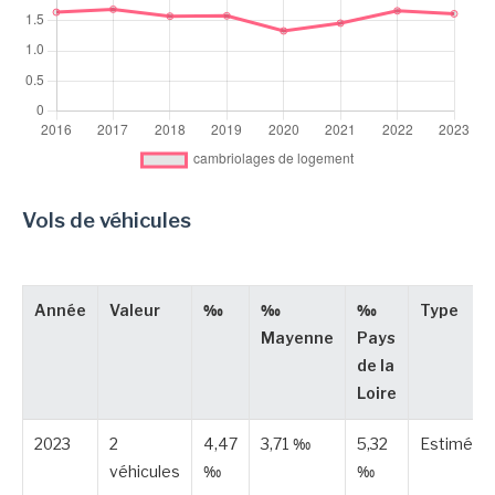
Vols de véhicules
Année
Valeur
‰
‰
‰
Type
Mayenne
Pays
de la
Loire
2023
2
4,47
3,71 ‰
5,32
Estimée
véhicules
‰
‰