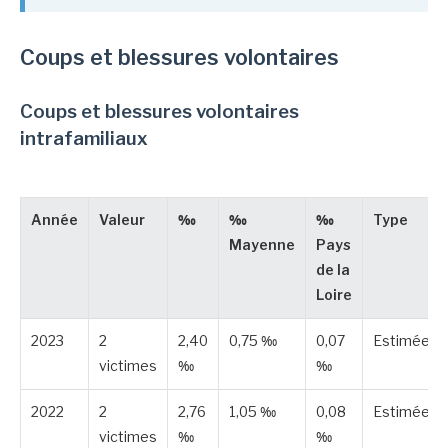
Coups et blessures volontaires
Coups et blessures volontaires
intrafamiliaux
Année
Valeur
‰
‰
‰
Type
Mayenne
Pays
de la
Loire
2023
2
2,40
0,75 ‰
0,07
Estimée
victimes
‰
‰
2022
2
2,76
1,05 ‰
0,08
Estimée
victimes
‰
‰