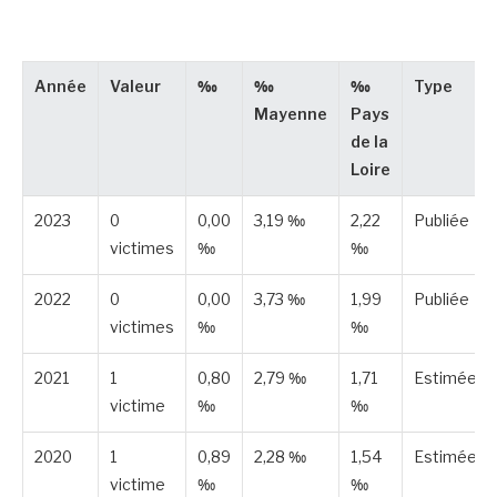
Année
Valeur
‰
‰
‰
Type
Mayenne
Pays
de la
Loire
2023
0
0,00
3,19 ‰
2,22
Publiée
victimes
‰
‰
2022
0
0,00
3,73 ‰
1,99
Publiée
victimes
‰
‰
2021
1
0,80
2,79 ‰
1,71
Estimée
victime
‰
‰
2020
1
0,89
2,28 ‰
1,54
Estimée
victime
‰
‰