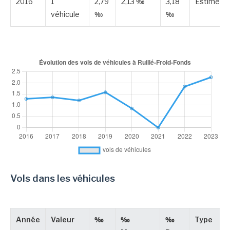
2016
1
2,79
2,13 ‰
3,18
Estimée
véhicule
‰
‰
Vols dans les véhicules
Année
Valeur
‰
‰
‰
Type