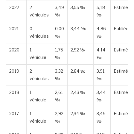
2022
2
3,49
3,55 ‰
5,18
Estimée
véhicules
‰
‰
2021
0
0,00
3,44 ‰
4,86
Publiée
véhicules
‰
‰
2020
1
1,75
2,92 ‰
4,14
Estimée
véhicule
‰
‰
2019
2
3,32
2,84 ‰
3,91
Estimée
véhicules
‰
‰
2018
1
2,61
2,43 ‰
3,44
Estimée
véhicule
‰
‰
2017
1
2,92
2,34 ‰
3,45
Estimée
véhicule
‰
‰