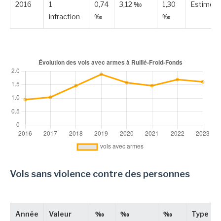
2016
1
0,74
3,12 ‰
1,30
Estimée
infraction
‰
‰
Vols sans violence contre des personnes
Année
Valeur
‰
‰
‰
Type