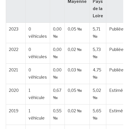
Mayenne
Pays
de la
Loire
2023
0
0,00
0,05 ‰
5,71
Publiée
véhicules
‰
‰
2022
0
0,00
0,02 ‰
5,73
Publiée
véhicules
‰
‰
2021
0
0,00
0,03 ‰
4,75
Publiée
véhicules
‰
‰
2020
1
0,67
0,05 ‰
5,02
Estimée
véhicule
‰
‰
2019
1
0,55
0,02 ‰
5,65
Estimée
véhicule
‰
‰