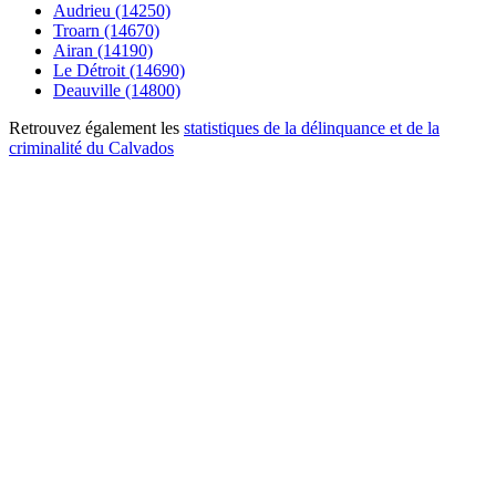
Audrieu (14250)
Troarn (14670)
Airan (14190)
Le Détroit (14690)
Deauville (14800)
Retrouvez également les
statistiques de la délinquance et de la
criminalité du Calvados