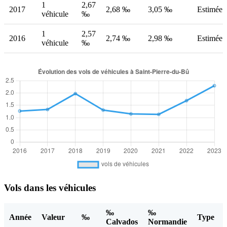
1
2,67
2017
2,68 ‰
3,05 ‰
Estimée
véhicule
‰
1
2,57
2016
2,74 ‰
2,98 ‰
Estimée
véhicule
‰
Vols dans les véhicules
‰
‰
Année
Valeur
‰
Type
Calvados
Normandie