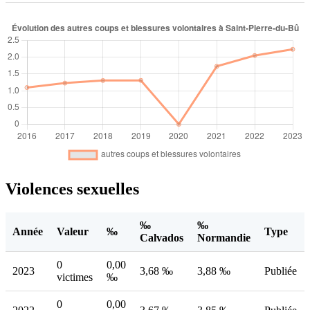
Violences sexuelles
‰
‰
Année
Valeur
‰
Type
Calvados
Normandie
0
0,00
2023
3,68 ‰
3,88 ‰
Publiée
victimes
‰
0
0,00