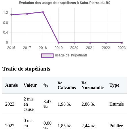
Trafic de stupéfiants
‰
‰
Année
Valeur
‰
Type
Calvados
Normandie
2 mis
3,47
2023
en
1,98 ‰
2,86 ‰
Estimée
‰
cause
0 mis
0,00
2022
en
1,85 ‰
2,44 ‰
Publiée
‰