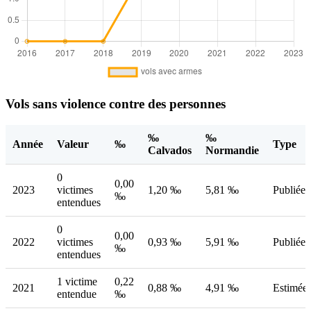
Vols sans violence contre des personnes
‰
‰
Année
Valeur
‰
Type
Calvados
Normandie
0
0,00
2023
victimes
1,20 ‰
5,81 ‰
Publiée
‰
entendues
0
0,00
2022
victimes
0,93 ‰
5,91 ‰
Publiée
‰
entendues
1 victime
0,22
2021
0,88 ‰
4,91 ‰
Estimée
entendue
‰