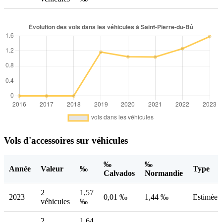
Vols d'accessoires sur véhicules
‰
‰
Année
Valeur
‰
Type
Calvados
Normandie
2
1,57
2023
0,01 ‰
1,44 ‰
Estimée
véhicules
‰
2
1,64