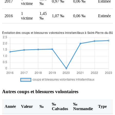
2017
0,97 ‰
0,06 ‰
Estimée
victime
‰
1
1,45
2016
1,07 ‰
0,06 ‰
Estimée
victime
‰
Autres coups et blessures volontaires
‰
‰
Année
Valeur
‰
Type
Calvados
Normandie