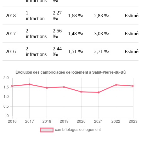
infractions
‰
1
2,27
2018
1,68 ‰
2,83 ‰
Estimée
infraction
‰
2
2,56
2017
1,48 ‰
3,03 ‰
Estimée
infractions
‰
2
2,44
2016
1,51 ‰
2,71 ‰
Estimée
infractions
‰