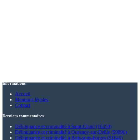
Informations
Accueil
Mentions légales
Contact
Derniers commentaires
Délinquance et criminalité à Saint-Claud (16450)
Délinquance et criminalité à Quesnoy-sur-Deûle (59890)
Délinquance et criminalité à Briis-sous-Forges (91640)