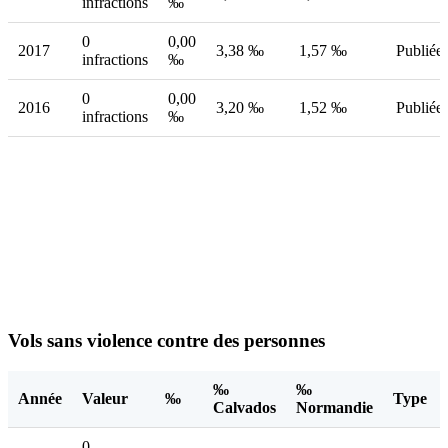
infractions
‰
0
0,00
2017
3,38 ‰
1,57 ‰
Publiée
infractions
‰
0
0,00
2016
3,20 ‰
1,52 ‰
Publiée
infractions
‰
Vols sans violence contre des personnes
‰
‰
Année
Valeur
‰
Type
Calvados
Normandie
0