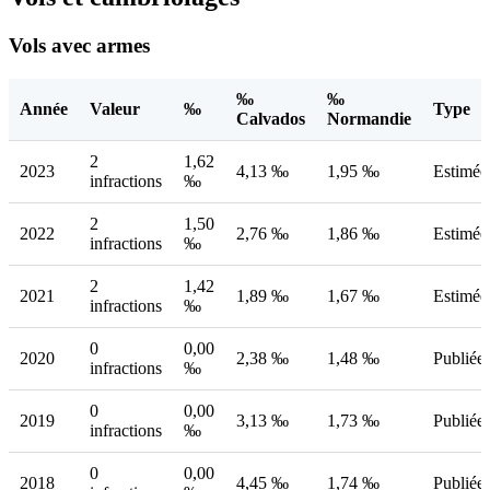
Vols avec armes
‰
‰
Année
Valeur
‰
Type
Calvados
Normandie
2
1,62
2023
4,13 ‰
1,95 ‰
Estimée
infractions
‰
2
1,50
2022
2,76 ‰
1,86 ‰
Estimée
infractions
‰
2
1,42
2021
1,89 ‰
1,67 ‰
Estimée
infractions
‰
0
0,00
2020
2,38 ‰
1,48 ‰
Publiée
infractions
‰
0
0,00
2019
3,13 ‰
1,73 ‰
Publiée
infractions
‰
0
0,00
2018
4,45 ‰
1,74 ‰
Publiée