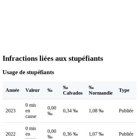
Infractions liées aux stupéfiants
Usage de stupéfiants
‰
‰
Année
Valeur
‰
Type
Calvados
Normandie
0 mis
0,00
2023
en
0,34 ‰
1,08 ‰
Publiée
‰
cause
0 mis
0,00
2022
en
0,36 ‰
1,07 ‰
Publiée
‰