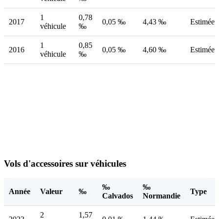
1
0,78
2017
0,05 ‰
4,43 ‰
Estimée
véhicule
‰
1
0,85
2016
0,05 ‰
4,60 ‰
Estimée
véhicule
‰
Vols d'accessoires sur véhicules
‰
‰
Année
Valeur
‰
Type
Calvados
Normandie
2
1,57