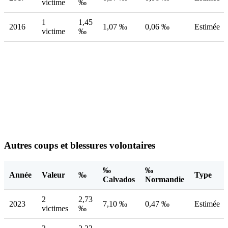
victime
‰
1
1,45
2016
1,07 ‰
0,06 ‰
Estimée
victime
‰
Autres coups et blessures volontaires
‰
‰
Année
Valeur
‰
Type
Calvados
Normandie
2
2,73
2023
7,10 ‰
0,47 ‰
Estimée
victimes
‰