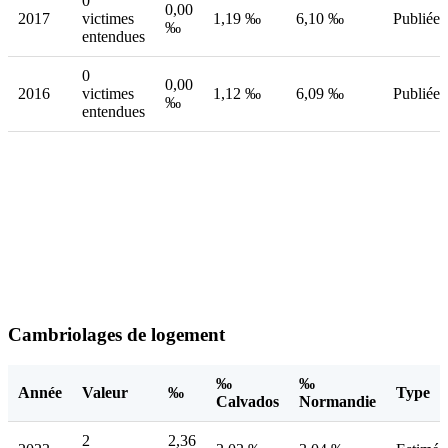
0
0,00
2017
victimes
1,19 ‰
6,10 ‰
Publiée
‰
entendues
0
0,00
2016
victimes
1,12 ‰
6,09 ‰
Publiée
‰
entendues
Cambriolages de logement
‰
‰
Année
Valeur
‰
Type
Calvados
Normandie
2
2,36