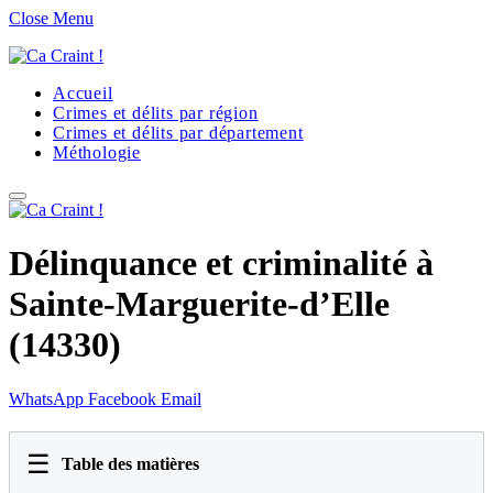
Close Menu
Accueil
Crimes et délits par région
Crimes et délits par département
Méthologie
Délinquance et criminalité à
Sainte-Marguerite-d’Elle
(14330)
WhatsApp
Facebook
Email
☰
Table des matières