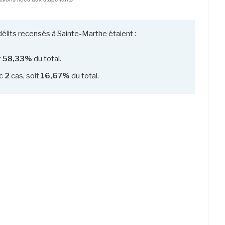
délits recensés à Sainte-Marthe étaient :
t
58,33%
du total.
c
2
cas, soit
16,67%
du total.