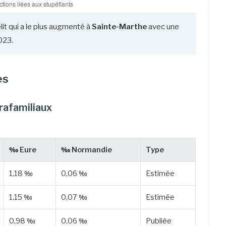
lit qui a le plus augmenté à
Sainte-Marthe
avec une
023.
es
trafamiliaux
‰ Eure
‰ Normandie
Type
1,18 ‰
0,06 ‰
Estimée
1,15 ‰
0,07 ‰
Estimée
0,98 ‰
0,06 ‰
Publiée