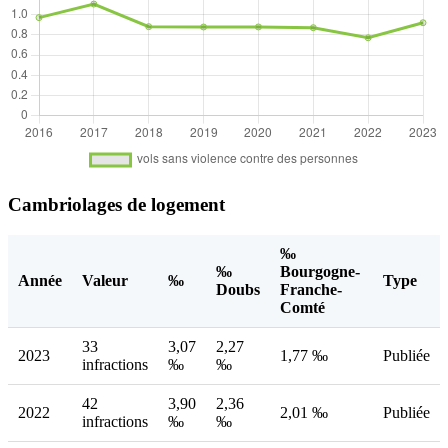
Cambriolages de logement
‰
‰
Bourgogne-
Année
Valeur
‰
Type
Doubs
Franche-
Comté
33
3,07
2,27
2023
1,77 ‰
Publiée
infractions
‰
‰
42
3,90
2,36
2022
2,01 ‰
Publiée
infractions
‰
‰