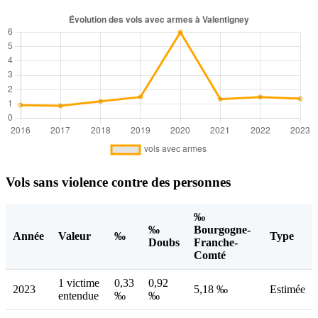
Vols sans violence contre des personnes
‰
‰
Bourgogne-
Année
Valeur
‰
Type
Doubs
Franche-
Comté
1 victime
0,33
0,92
2023
5,18 ‰
Estimée
entendue
‰
‰