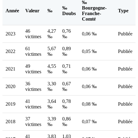
‰
‰
Bourgogne-
Année
Valeur
‰
Type
Doubs
Franche-
Comté
46
4,27
0,76
2023
0,06 ‰
Publiée
victimes
‰
‰
61
5,67
0,89
2022
0,05 ‰
Publiée
victimes
‰
‰
49
4,55
0,71
2021
0,06 ‰
Publiée
victimes
‰
‰
36
3,30
0,67
2020
0,06 ‰
Publiée
victimes
‰
‰
41
3,64
0,78
2019
0,08 ‰
Publiée
victimes
‰
‰
37
3,39
0,86
2018
0,07 ‰
Publiée
victimes
‰
‰
41
3,83
1,03