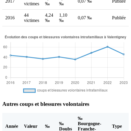
2017
0,07 ‰
Publiée
victimes
‰
‰
44
4,24
1,10
2016
0,07 ‰
Publiée
victimes
‰
‰
Autres coups et blessures volontaires
‰
‰
Bourgogne-
Année
Valeur
‰
Type
Doubs
Franche-