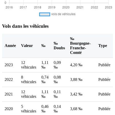
Vols dans les véhicules
‰
‰
Bourgogne-
Année
Valeur
‰
Type
Doubs
Franche-
Comté
12
1,11
0,09
2023
4,20 ‰
Publiée
véhicules
‰
‰
8
0,74
0,08
2022
3,88 ‰
Publiée
véhicules
‰
‰
12
1,11
0,11
2021
3,42 ‰
Publiée
véhicules
‰
‰
5
0,46
0,14
2020
3,68 ‰
Publiée
véhicules
‰
‰