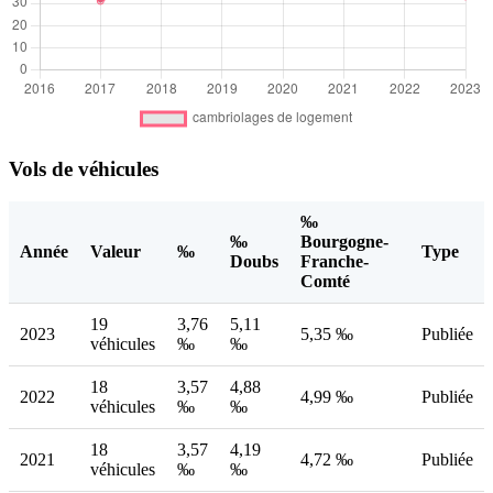
Vols de véhicules
‰
‰
Bourgogne-
Année
Valeur
‰
Type
Doubs
Franche-
Comté
19
3,76
5,11
2023
5,35 ‰
Publiée
véhicules
‰
‰
18
3,57
4,88
2022
4,99 ‰
Publiée
véhicules
‰
‰
18
3,57
4,19
2021
4,72 ‰
Publiée
véhicules
‰
‰