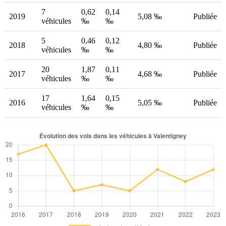
7
0,62
0,14
2019
5,08 ‰
Publiée
véhicules
‰
‰
5
0,46
0,12
2018
4,80 ‰
Publiée
véhicules
‰
‰
20
1,87
0,11
2017
4,68 ‰
Publiée
véhicules
‰
‰
17
1,64
0,15
2016
5,05 ‰
Publiée
véhicules
‰
‰