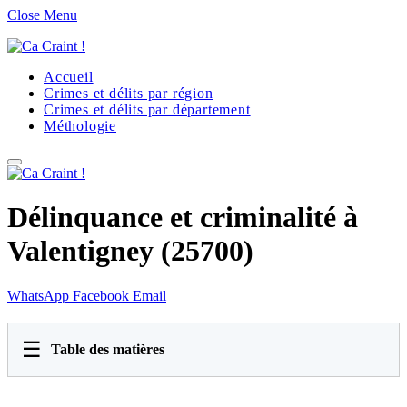
Close Menu
Accueil
Crimes et délits par région
Crimes et délits par département
Méthologie
Délinquance et criminalité à
Valentigney (25700)
WhatsApp
Facebook
Email
☰
Table des matières