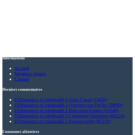
Informations
Accueil
Mentions légales
Contact
Derniers commentaires
Délinquance et criminalité à Saint-Claud (16450)
Délinquance et criminalité à Quesnoy-sur-Deûle (59890)
Délinquance et criminalité à Briis-sous-Forges (91640)
Délinquance et criminalité à Colombier-Saugnieu (69124)
Délinquance et criminalité à Roquecourbe (81210)
Communes aléatoires