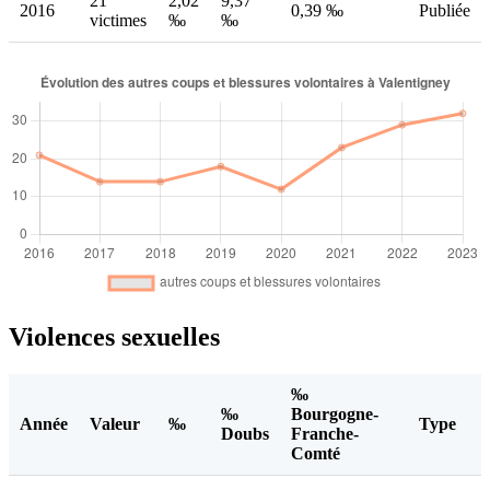
21
2,02
9,37
2016
0,39 ‰
Publiée
victimes
‰
‰
Violences sexuelles
‰
‰
Bourgogne-
Année
Valeur
‰
Type
Doubs
Franche-
Comté