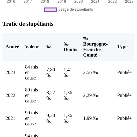
Trafic de stupéfiants
‰
‰
Bourgogne-
Année
Valeur
‰
Type
Doubs
Franche-
Comté
84 mis
7,80
1,41
2023
en
2,56 ‰
Publiée
‰
‰
cause
89 mis
8,27
1,36
2022
en
2,29 ‰
Publiée
‰
‰
cause
99 mis
9,20
1,36
2021
en
1,99 ‰
Publiée
‰
‰
cause
94 mis