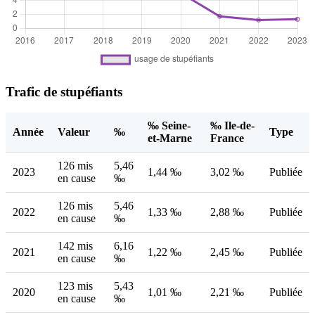
Trafic de stupéfiants
‰ Seine-
‰ Ile-de-
Année
Valeur
‰
Type
et-Marne
France
126 mis
5,46
2023
1,44 ‰
3,02 ‰
Publiée
en cause
‰
126 mis
5,46
2022
1,33 ‰
2,88 ‰
Publiée
en cause
‰
142 mis
6,16
2021
1,22 ‰
2,45 ‰
Publiée
en cause
‰
123 mis
5,43
2020
1,01 ‰
2,21 ‰
Publiée
en cause
‰