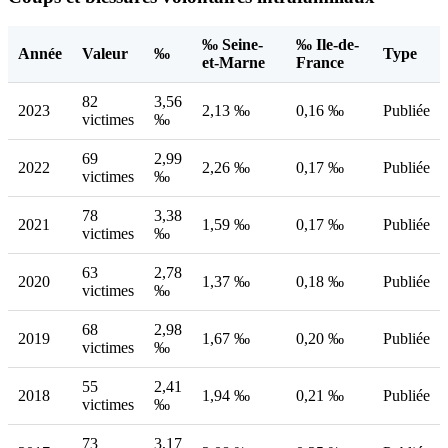
‰ Seine-
‰ Ile-de-
Année
Valeur
‰
Type
et-Marne
France
82
3,56
2023
2,13 ‰
0,16 ‰
Publiée
victimes
‰
69
2,99
2022
2,26 ‰
0,17 ‰
Publiée
victimes
‰
78
3,38
2021
1,59 ‰
0,17 ‰
Publiée
victimes
‰
63
2,78
2020
1,37 ‰
0,18 ‰
Publiée
victimes
‰
68
2,98
2019
1,67 ‰
0,20 ‰
Publiée
victimes
‰
55
2,41
2018
1,94 ‰
0,21 ‰
Publiée
victimes
‰
73
3,17