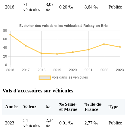
71
3,07
2016
0,20 ‰
8,64 ‰
Publiée
véhicules
‰
Vols d'accessoires sur véhicules
‰ Seine-
‰ Ile-de-
Année
Valeur
‰
Type
et-Marne
France
54
2,34
2023
0,01 ‰
2,77 ‰
Publiée
véhicules
‰