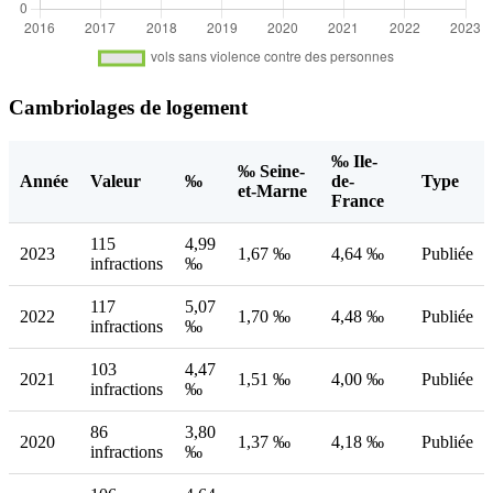
Cambriolages de logement
‰ Ile-
‰ Seine-
Année
Valeur
‰
de-
Type
et-Marne
France
115
4,99
2023
1,67 ‰
4,64 ‰
Publiée
infractions
‰
117
5,07
2022
1,70 ‰
4,48 ‰
Publiée
infractions
‰
103
4,47
2021
1,51 ‰
4,00 ‰
Publiée
infractions
‰
86
3,80
2020
1,37 ‰
4,18 ‰
Publiée
infractions
‰