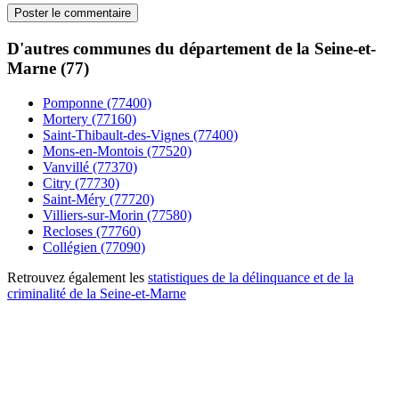
D'autres communes du département de la Seine-et-
Marne (77)
Pomponne (77400)
Mortery (77160)
Saint-Thibault-des-Vignes (77400)
Mons-en-Montois (77520)
Vanvillé (77370)
Citry (77730)
Saint-Méry (77720)
Villiers-sur-Morin (77580)
Recloses (77760)
Collégien (77090)
Retrouvez également les
statistiques de la délinquance et de la
criminalité de la Seine-et-Marne