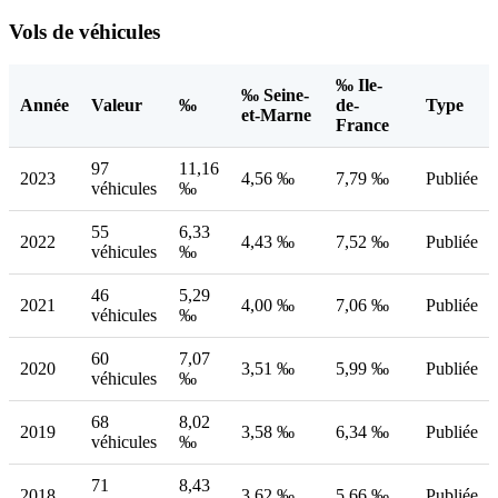
Vols de véhicules
‰ Ile-
‰ Seine-
Année
Valeur
‰
de-
Type
et-Marne
France
97
11,16
2023
4,56 ‰
7,79 ‰
Publiée
véhicules
‰
55
6,33
2022
4,43 ‰
7,52 ‰
Publiée
véhicules
‰
46
5,29
2021
4,00 ‰
7,06 ‰
Publiée
véhicules
‰
60
7,07
2020
3,51 ‰
5,99 ‰
Publiée
véhicules
‰
68
8,02
2019
3,58 ‰
6,34 ‰
Publiée
véhicules
‰
71
8,43
2018
3,62 ‰
5,66 ‰
Publiée