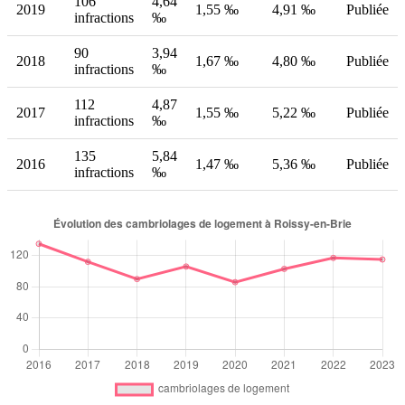
106
4,64
2019
1,55 ‰
4,91 ‰
Publiée
infractions
‰
90
3,94
2018
1,67 ‰
4,80 ‰
Publiée
infractions
‰
112
4,87
2017
1,55 ‰
5,22 ‰
Publiée
infractions
‰
135
5,84
2016
1,47 ‰
5,36 ‰
Publiée
infractions
‰