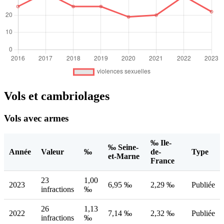
Vols et cambriolages
Vols avec armes
‰ Ile-
‰ Seine-
Année
Valeur
‰
de-
Type
et-Marne
France
23
1,00
2023
6,95 ‰
2,29 ‰
Publiée
infractions
‰
26
1,13
2022
7,14 ‰
2,32 ‰
Publiée
infractions
‰