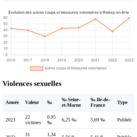
Violences sexuelles
‰ Seine-
‰ Ile-de-
Année
Valeur
‰
Type
et-Marne
France
22
0,95
2023
6,25 ‰
5,69 ‰
Publiée
victimes
‰
31
1,34