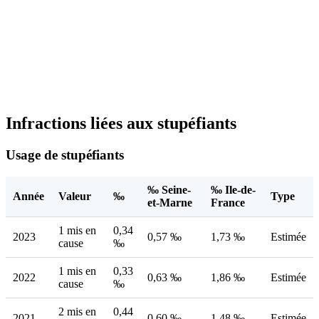
Infractions liées aux stupéfiants
Usage de stupéfiants
‰ Seine-
‰ Ile-de-
Année
Valeur
‰
Type
et-Marne
France
1 mis en
0,34
2023
0,57 ‰
1,73 ‰
Estimée
cause
‰
1 mis en
0,33
2022
0,63 ‰
1,86 ‰
Estimée
cause
‰
2 mis en
0,44
2021
0,60 ‰
1,48 ‰
Estimée