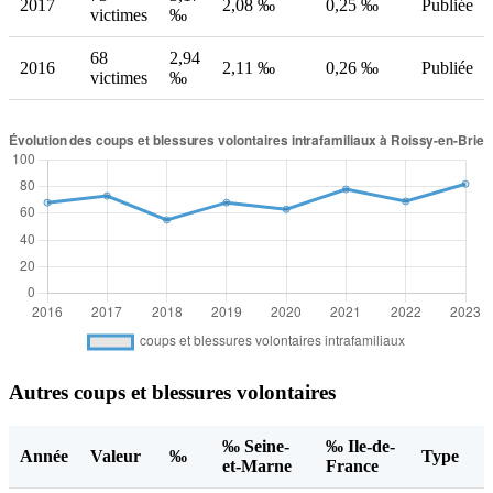
2017
2,08 ‰
0,25 ‰
Publiée
victimes
‰
68
2,94
2016
2,11 ‰
0,26 ‰
Publiée
victimes
‰
Autres coups et blessures volontaires
‰ Seine-
‰ Ile-de-
Année
Valeur
‰
Type
et-Marne
France