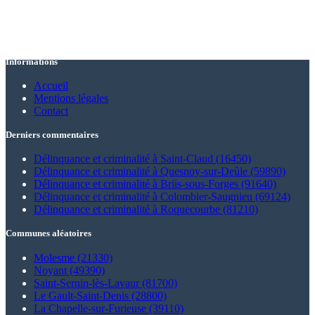
Informations
Accueil
Mentions légales
Contact
Derniers commentaires
Délinquance et criminalité à Saint-Claud (16450)
Délinquance et criminalité à Quesnoy-sur-Deûle (59890)
Délinquance et criminalité à Briis-sous-Forges (91640)
Délinquance et criminalité à Colombier-Saugnieu (69124)
Délinquance et criminalité à Roquecourbe (81210)
Communes aléatoires
Molesme (21330)
Noyant (49390)
Saint-Sernin-lès-Lavaur (81700)
Le Gault-Saint-Denis (28800)
La Chapelle-sur-Furieuse (39110)